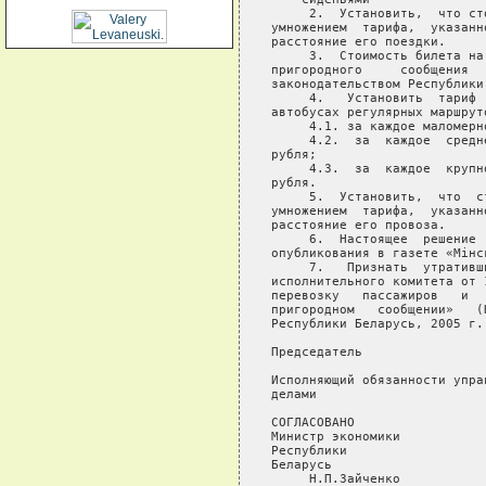
     2.  Установить,  что ст
умножением  тарифа,  указанн
расстояние его поездки.

     3.  Стоимость билета на
пригородного     сообщения  
законодательством Республики 
     4.   Установить  тариф 
автобусах регулярных маршрут
     4.1. за каждое маломерн
     4.2.  за  каждое  средн
рубля;

     4.3.  за  каждое  крупн
рубля.

     5.  Установить,  что  с
умножением  тарифа,  указанн
расстояние его провоза.

     6.  Настоящее  решение 
опубликования в газете «Мiнск
     7.   Признать  утративш
исполнительного комитета от 
перевозку   пассажиров   и  
пригородном   сообщении»   (
Республики Беларусь, 2005 г.
Председатель                
Исполняющий обязанности упра
делами

СОГЛАСОВАНО        

Министр экономики

Республики

Беларусь

     Н.П.Зайченко
