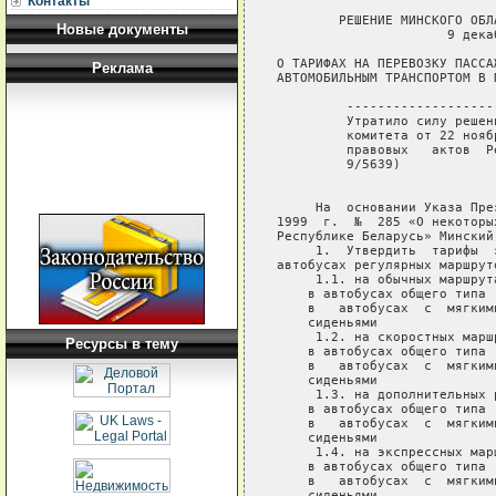
Контакты
        РЕШЕНИЕ МИНСКОГО ОБЛ
Новые документы
                      9 дека
О ТАРИФАХ НА ПЕРЕВОЗКУ ПАССАЖ
Реклама
АВТОМОБИЛЬНЫМ ТРАНСПОРТОМ В 
         -------------------
         Утратило силу решен
         комитета от 22 нояб
         правовых   актов  Р
         9/5639) 

     На  основании Указа Пре
1999  г.  №  285 «О некоторы
Республике Беларусь» Минский
     1.  Утвердить  тарифы  
автобусах регулярных маршрут
     1.1. на обычных маршрута
    в автобусах общего типа 
    в   автобусах  с  мягким
    сиденьями

     1.2. на скоростных маршр
Ресурсы в тему
    в автобусах общего типа 
    в   автобусах  с  мягким
    сиденьями

     1.3. на дополнительных р
    в автобусах общего типа 
    в   автобусах  с  мягким
    сиденьями

     1.4. на экспрессных марш
    в автобусах общего типа 
    в   автобусах  с  мягким
    сиденьями
