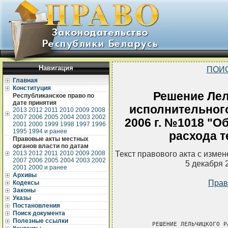
Навигация
ПОИ
Главная
Конституция
Решение Лел
Республиканское право по
дате принятия
исполнительного
2013
2012
2011
2010
2009
2008
2007
2006
2005
2004
2003
2002
2006 г. №1018 "О
2001
2000
1999
1998
1997
1996
1995
1994 и ранее
расхода т
Правовые акты местных
органов власти по датам
Текст правового акта с изме
2013
2012
2011
2010
2009
2008
2007
2006
2005
2004
2003
2002
5 декабря 
2001
2000 и ранее
Архивы
Прав
Кодексы
Законы
Указы
Постановления
Поиск документа
Полезные ссылки
       РЕШЕНИЕ ЛЕЛЬЧИЦКОГО Р