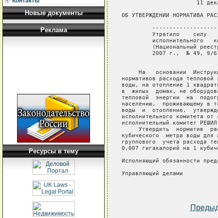
Контакты
                      11 дек
Новые документы
ОБ УТВЕРЖДЕНИИ НОРМАТИВА РАС
         -------------------
Реклама
         Утратило    силу   
         исполнительного   к
         (Национальный реест
         2007 г.,  № 49, 9/63
     На   основании  Инструк
нормативов расхода тепловой 
воды, на отопление 1 квадрат
в  жилых  домах, не оборудов
тепловой  энергии  на  подог
населению,  проживающему в т
воды  и  отопление,  утвержд
исполнительного комитета от 
исполнительный комитет РЕШИЛ:
     Утвердить  норматив  ра
кубического  метра воды для 
группового  учета расхода те
0,007 гигакалорий на 1 кубиче
Ресурсы в тему
Исполняющий обязанности пред
Управляющий делами          
Преды