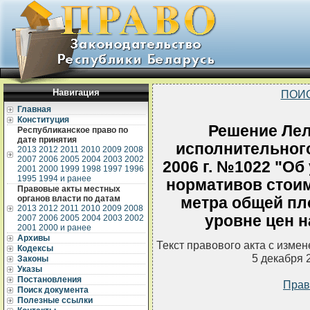
Навигация
ПОИ
Главная
Конституция
Решение Лел
Республиканское право по
дате принятия
исполнительного
2013
2012
2011
2010
2009
2008
2007
2006
2005
2004
2003
2002
2006 г. №1022 "О
2001
2000
1999
1998
1997
1996
1995
1994 и ранее
нормативов стоим
Правовые акты местных
органов власти по датам
метра общей пл
2013
2012
2011
2010
2009
2008
уровне цен н
2007
2006
2005
2004
2003
2002
2001
2000 и ранее
Архивы
Текст правового акта с изме
Кодексы
5 декабря 
Законы
Указы
Постановления
Прав
Поиск документа
Полезные ссылки