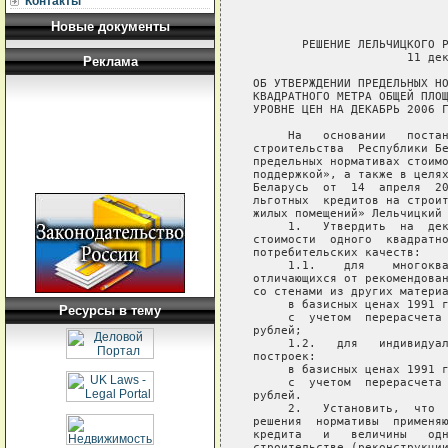
Контакты
Новые документы
       РЕШЕНИЕ ЛЕЛЬЧИЦКОГО Р
                      11 дек
Реклама
ОБ УТВЕРЖДЕНИИ ПРЕДЕЛЬНЫХ НО
КВАДРАТНОГО МЕТРА ОБЩЕЙ ПЛОЩ
УРОВНЕ ЦЕН НА ДЕКАБРЬ 2006 Г
     На   основании   постан
строительства  Республики Бе
предельных нормативах стоимо
поддержкой», а также в целях
Беларусь  от  14  апреля  20
льготных  кредитов на строит
жилых помещений» Лельчицкий 
     1.   Утвердить  на  дек
стоимости  одного  квадратно
потребительских качеств:

     1.1.    для    многоква
отличающихся от рекомендован
со стенами из других материа
     в базисных ценах 1991 г
Ресурсы в тему
     с  учетом  перерасчета 
рублей;

     1.2.   для   индивидуал
построек:

     в базисных ценах 1991 г
     с  учетом  перерасчета 
рублей.

     2.   Установить,  что  
решения  нормативы  применяю
кредита   и   величины   одн
строительстве (реконструкции