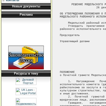
Контакты
       РЕШЕНИЕ МЯДЕЛЬСКОГО Р
Новые документы
                      26 дек
ОБ УТВЕРЖДЕНИИ ПОЛОЖЕНИЯ О П
Реклама
МЯДЕЛЬСКОГО РАЙОННОГО ИСПОЛН
     Мядельский районный исп
     Утвердить  прилагаемое 
районного исполнительного ко
Председатель                
Управляющий делами          
                            
                            
                            
                            
                            
                            
                            
ПОЛОЖЕНИЕ

Ресурсы в тему
о Почетной грамоте Мядельско
     1.   Награждение   Поче
исполнительного комитета (да
райисполкома за заслуги в го
культурном строительстве, пр
и иные достижения.

     2.  Почетной  грамотой 
юридические лица, расположен
     Граждане,    награжденн
одновременно  поощряются ден