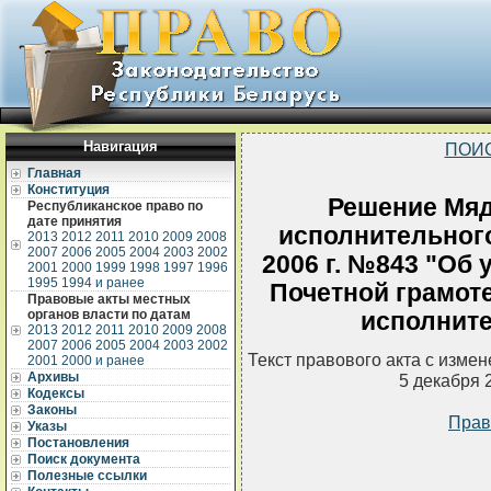
Навигация
ПОИ
Главная
Конституция
Решение Мяд
Республиканское право по
дате принятия
исполнительного
2013
2012
2011
2010
2009
2008
2007
2006
2005
2004
2003
2002
2006 г. №843 "Об
2001
2000
1999
1998
1997
1996
1995
1994 и ранее
Почетной грамот
Правовые акты местных
органов власти по датам
исполните
2013
2012
2011
2010
2009
2008
2007
2006
2005
2004
2003
2002
Текст правового акта с изме
2001
2000 и ранее
Архивы
5 декабря 
Кодексы
Законы
Прав
Указы
Постановления
Поиск документа
Полезные ссылки