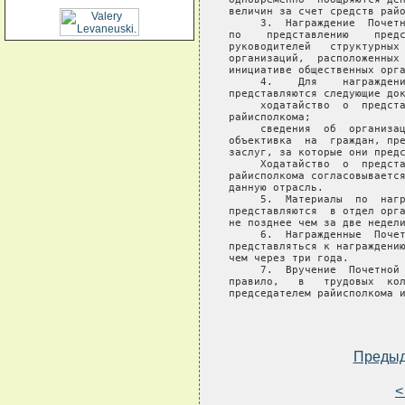
величин за счет средств райо
     3.  Награждение  Почетн
по    представлению    предс
руководителей   структурных 
организаций,  расположенных 
инициативе общественных орга
     4.    Для    награждени
представляются следующие док
     ходатайство  о  предста
райисполкома;

     сведения  об  организац
объективка  на  граждан, пре
заслуг, за которые они предс
     Ходатайство  о  предста
райисполкома согласовывается
данную отрасль.

     5.  Материалы  по  нагр
представляются  в отдел орга
не позднее чем за две недели
     6.  Награжденные  Почет
представляться к награждению
чем через три года.

     7.  Вручение  Почетной 
правило,   в   трудовых  кол
председателем райисполкома и
Преды
<