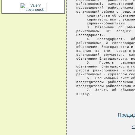
райисполком),  заместителей 
подразделений  райисполкома,
организаций района с предста
     ходатайства об объявлен
     характеристики с указан
     справки-объективки.

     3.  Материалы  об  объя
райисполком   не   позднее  
Благодарности.

     4.   Благодарность   об
райисполкома  и  сопровождае
объявлении  Благодарности и 
величин  за  счет  средств р
организаций  вручается,  как
объявлении Благодарности, но
     5.    Проекты   распоря
объявлении  Благодарности го
работы  райисполкома  и согл
райисполкома - куратором соо
     6.  Специальный лист об
председателем  райисполкома 
председателем райисполкома л
     7.  Запись  об  объявле
книжку.

Преды
<