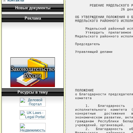
Контакты
       РЕШЕНИЕ МЯДЕЛЬСКОГО Р
Новые документы
                      26 дек
ОБ УТВЕРЖДЕНИИ ПОЛОЖЕНИЯ О Б
Реклама
МЯДЕЛЬСКОГО РАЙОННОГО ИСПОЛН
     Мядельский районный исп
     Утвердить  прилагаемое 
Мядельского районного исполн
Председатель                
Управляющий делами          
                            
                            
                            
                            
                            
                            
                            
ПОЛОЖЕНИЕ

Ресурсы в тему
о Благодарности председателя
комитета

     1.    Благодарность    
исполнительного  комитета  (
конкретные    достижения   в
экономическом развитии, акти
гражданам  Республики  Белар
учреждений, организаций.

     2.   Благодарность   об
Мядельского    районного   и