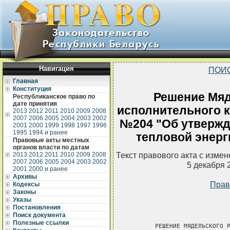
Навигация
ПОИ
Главная
Конституция
Решение Мяд
Республиканское право по
дате принятия
исполнительного ко
2013
2012
2011
2010
2009
2008
2007
2006
2005
2004
2003
2002
№204 "Об утвержд
2001
2000
1999
1998
1997
1996
1995
1994 и ранее
тепловой энерг
Правовые акты местных
органов власти по датам
Текст правового акта с изме
2013
2012
2011
2010
2009
2008
2007
2006
2005
2004
2003
2002
5 декабря 
2001
2000 и ранее
Архивы
Прав
Кодексы
Законы
Указы
Постановления
Поиск документа
Полезные ссылки
       РЕШЕНИЕ МЯДЕЛЬСКОГО Р