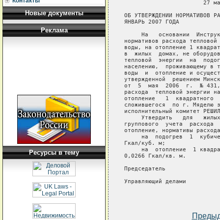
Контакты
                       27 ма
Новые документы
ОБ УТВЕРЖДЕНИИ НОРМАТИВОВ РА
ЯНВАРЬ 2007 ГОДА

Реклама
     На   основании  Инструк
нормативов расхода тепловой 
воды, на отопление 1 квадрат
в  жилых  домах, не оборудов
тепловой  энергии  на  подог
населению,  проживающему в т
воды  и  отопление и осущест
утвержденной  решением Минск
от  5  мая  2006  г.  № 431,
расхода  тепловой энергии на
отопление   1  квадратного  
сложившегося  по г. Мяделю з
исполнительный комитет РЕШИЛ
     Утвердить   для   жилых
группового  учета  расхода  
отопление, нормативы расхода
     на  подогрев  1  кубиче
Гкал/куб. м;

     на  отопление  1 квадра
Ресурсы в тему
0,0266 Гкал/кв. м.

Председатель                
Управляющий делами          
Преды