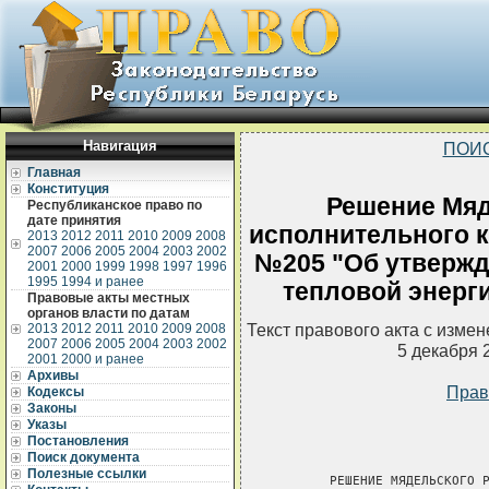
Навигация
ПОИ
Главная
Конституция
Решение Мяд
Республиканское право по
дате принятия
исполнительного ко
2013
2012
2011
2010
2009
2008
2007
2006
2005
2004
2003
2002
№205 "Об утвержд
2001
2000
1999
1998
1997
1996
1995
1994 и ранее
тепловой энерги
Правовые акты местных
органов власти по датам
Текст правового акта с изме
2013
2012
2011
2010
2009
2008
2007
2006
2005
2004
2003
2002
5 декабря 
2001
2000 и ранее
Архивы
Прав
Кодексы
Законы
Указы
Постановления
Поиск документа
Полезные ссылки
       РЕШЕНИЕ МЯДЕЛЬСКОГО Р