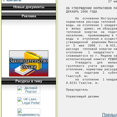
Контакты
                       27 ма
Новые документы
ОБ УТВЕРЖДЕНИИ НОРМАТИВОВ РА
ДЕКАБРЬ 2006 ГОДА

Реклама
     На  основании Инструкци
нормативов расхода тепловой 
воды, на отопление 1 квадрат
в  жилых  домах, не оборудов
тепловой  энергии  на  подог
населению,  проживающему в т
воды  и  отопление и осущест
утвержденной  решением Минск
от  5  мая  2006  г.  № 431,
расхода  тепловой энергии на
отопление   1  квадратного  
сложившегося по г. Мяделю за
исполнительный комитет РЕШИЛ
     Утвердить   для   жилых
группового  учета  расхода  
отопление, нормативы расхода
     на   подогрев  1  кубич
Гкал/куб. м;

     на  отопление  1 квадра
Ресурсы в тему
0,0231 Гкал/кв. м.

Председатель                
Управляющий делами          
Преды