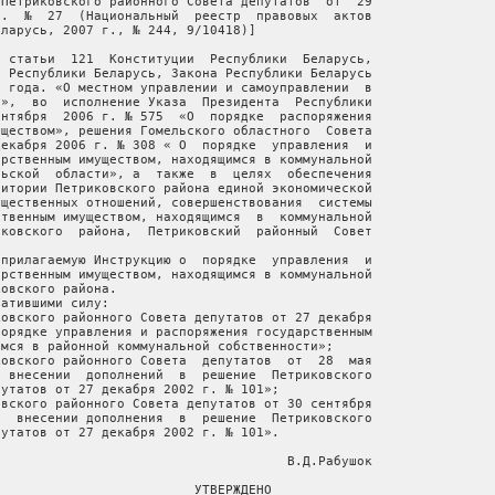
Петриковского районного Совета депутатов  от  29

.  №  27  (Национальный  реестр  правовых  актов

ларусь, 2007 г., № 244, 9/10418)]

 статьи  121  Конституции  Республики  Беларусь,

 Республики Беларусь, Закона Республики Беларусь

 года. «О местном управлении и самоуправлении  в

»,  во  исполнение Указа  Президента  Республики

нтября  2006 г. № 575  «О  порядке  распоряжения

ществом», решения Гомельского областного  Совета

екабря 2006 г. № 308 « О  порядке  управления  и

рственным имуществом, находящимся в коммунальной

ьской  области», а  также  в  целях  обеспечения

итории Петриковского района единой экономической

щественных отношений, совершенствования  системы

твенным имуществом, находящимся  в  коммунальной

ковского  района,  Петриковский  районный  Совет

прилагаемую Инструкцию о  порядке  управления  и

рственным имуществом, находящимся в коммунальной

овского района.

атившими силу:

овского районного Совета депутатов от 27 декабря

орядке управления и распоряжения государственным

мся в районной коммунальной собственности»;

овского районного Совета  депутатов  от  28  мая

 внесении  дополнений  в  решение  Петриковского

утатов от 27 декабря 2002 г. № 101»;

вского районного Совета депутатов от 30 сентября

  внесении дополнения  в  решение  Петриковского

утатов от 27 декабря 2002 г. № 101».

                                     В.Д.Рабушок

                         УТВЕРЖДЕНО
