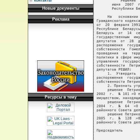
Контакты
           Решение  
       июня  2007  г
Новые документы
       Республики Бе
     На   основании 
Реклама
Гражданского кодекса
от  20  февраля 1991
Республике  Беларусь
Беларусь  от  14  се
государственным  иму
депутатов  от  28  д
распоряжения  госуда
собственности  Гомел
проведения  на  терр
политики в сфере иму
управления  государс
собственности  Петри
депутатов РЕШИЛ:

     1.  Утвердить  
распоряжения  госуда
собственности Петрик
     2. Признать утр
     решение  Петрик
2002  г.  № 101 «О п
Ресурсы в тему
имуществом, находящи
     решение  Петрик
2004  г.  №  64  «О 
районного Совета деп
     решение Петрико
2005  г.  №  128  «О
районного Совета деп
Председатель        
                    