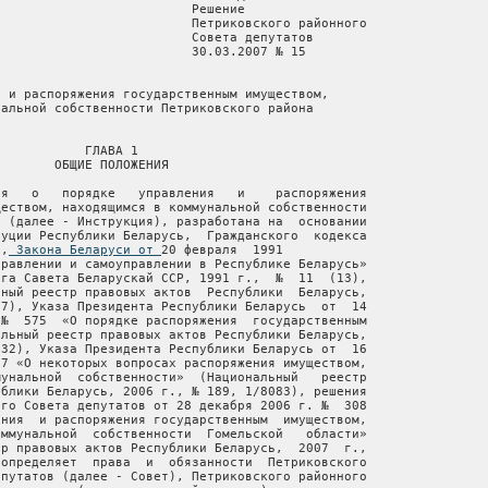
                         Решение

                         Петриковского районного

                         Совета депутатов

                         30.03.2007 № 15

 и распоряжения государственным имуществом,

альной собственности Петриковского района

           ГЛАВА 1

       ОБЩИЕ ПОЛОЖЕНИЯ

я   о   порядке   управления   и    распоряжения

еством, находящимся в коммунальной собственности

 (далее - Инструкция), разработана на  основании

уции Республики Беларусь,  Гражданского  кодекса

ь,
 Закона Беларуси от 
20 февраля  1991
года  «О  местном управлении и самоуправлении в Республике Беларусь»
(Ведамасцi  Вярхоўнага Савета Беларускай ССР, 1991 г.,  №  11  (13),
ст.  122;  Национальный реестр правовых актов  Республики  Беларусь,
2000  г.,  № 8, 2/137), Указа Президента Республики Беларусь  от  14
сентября  2006  г.  №  575  «О порядке распоряжения  государственным
имуществом» (Национальный реестр правовых актов Республики Беларусь,
2006 г., № 150, 1/7932), Указа Президента Республики Беларусь от  16
ноября  2006 г. № 677 «О некоторых вопросах распоряжения имуществом,
находящимся  в  коммунальной  собственности»  (Национальный   реестр
правовых актов Республики Беларусь, 2006 г., № 189, 1/8083), решения
Гомельского областного Совета депутатов от 28 декабря 2006 г. №  308
«О  порядке  управления  и распоряжения государственным  имуществом,
находящимся   в   коммунальной  собственности  Гомельской   области»
(Национальный  реестр правовых актов Республики Беларусь,  2007  г.,
№  49,  9/6310)  и  определяет  права  и  обязанности  Петриковского
районного  Совета депутатов (далее - Совет), Петриковского районного
исполнительного    комитета   (далее   -   райисполком),    органов,
уполномоченных  райисполкомом  управлять  коммунальными   унитарными
предприятиями   и   учреждениями,   находящимися   в    коммунальной
собственности  Петриковского  района,  за  которыми  государственное
имущество   закреплено   на   праве   хозяйственного   ведения   или
оперативного управления (далее - коммунальные юридические  лица),  и
имуществом   Петриковского   района,  переданным   в   безвозмездное
пользование   хозяйственным   обществам,   созданным   в    процессе
приватизации   государственной   собственности   (далее   -   органы
управления райисполкома), а также акциями (долями) в уставных фондах
хозяйственных   обществ,  имеющих  долю  коммунальной  собственности
Петриковского  района (далее - органы, осуществляющие  владельческий
надзор),  коммунальных  юридических лиц по владению,  пользованию  и
распоряжению  государственным  имуществом,  закрепленным  за   этими
юридическими  лицами, а также действия по обеспечению  имущественных
прав  Петриковского  района  при  его  участии  в  негосударственных
коммерческих  организациях, направленные на  извлечение  прибыли  от
использования    государственного    имущества    или     достижение
установленных целей управления.
     Подготовка   проектов   решений  о   распоряжении   имуществом,
находящимся  в  коммунальной  собственности  Петриковского   района,
осуществляется согласно приложению. 
         -----------------------------------------------------------
         Пункт   1   дополнен    частью    решением    Петриковского
         районного Совета депутатов от 29 июня 2007 г. № 27
         -----------------------------------------------------------

     2.   Настоящая  Инструкция  определяет  порядок  управления   и
распоряжения:
     2.1. коммунальными юридическими лицами;
     2.2.  государственным  имуществом, находящимся  в  коммунальной
собственности Петриковского района;
     2.3.  находящимися  в коммунальной собственности  Петриковского
района  акциями  (долями)  в уставных фондах  хозяйственных  обществ
(далее - принадлежащие Петриковскому району акции (доли).
     3. Настоящая Инструкция не регулирует:
     3.1. управление и распоряжение:
     землей,  недрами,  лесами, воздушным  пространством  и  другими
природными ресурсами, находящимися в собственности государства;
     государственным  имуществом, составляющим  казну  Петриковского
района;
     объектами  интеллектуальной  собственности  и  правами  на  эти
объекты;
     жилищным фондом;
     3.2. вопросы:
     отчуждения   и  приватизации  жилищного  фонда,  а   также   не
завершенных   строительством  жилых  домов  (квартир),  неэффективно
используемых   зданий  и  сооружений,  подлежащих  реконструкции   и
переоборудованию под жилые помещения;
     реализации  имущества, изъятого, арестованного, конфискованного
или обращенного в доход государства иным способом;
     продажи  имущества ликвидируемых, в том числе в соответствии  с
законодательством    Республики    Беларусь     об     экономической
несостоятельности (банкротстве), коммунальных юридических лиц;
     отчуждения  государственного имущества в процессе приватизации,
по   договору   представления  безвозмездной   спонсорской   помощи,
отчуждения объектов экспортного контроля (специфических товаров),  в
том  числе  имущества  военного назначения, а  также  высвобождаемых
материальных   ресурсов   Вооруженных   Сил   Республики   Беларусь,
имущества, являющегося носителем государственных секретов;
     списания имущества коммунальными юридическими лицами,  а  также
списания   имущества,  находящегося  в  коммунальной   собственности
Петриковского  района,  негосударственными юридическими  лицами,  на
балансе которых находится указанное имущество;
     распоряжения   государственным   имуществом,   находящимся    в
коммунальной  собственности Петриковского  района,  производимого  в
связи с изъятием в установленном порядке земельных участков.
     4.   Для   целей  настоящей  Инструкции  применяются  следующие
основные понятия и определения:
     государственное   имущество,   находящееся    в    коммунальной
собственности   Петриковского  района   (далее   -   государственное
имущество),    -   государственное   имущество,   закрепленное    за
коммунальными  юридическими лицами на праве хозяйственного  ведения,
оперативного управления, а также принадлежащие Петриковскому  району
акции  (доли)  и  (или)  государственное  имущество,  находящееся  в
коммунальной   собственности  Петриковского  района,  переданное   в
безвозмездное  пользование  хозяйственным  обществам,  созданным   в
процессе приватизации государственной собственности;
     отчуждение    -    передача   из   коммунальной   собственности
Петриковского  района в республиканскую собственность,  коммунальную
собственность  иных административно-территориальных единиц  и  (или)
частную собственность на возмездной или безвозмездной основе, в  том
числе внесение в уставный фонд негосударственного юридического лица,
имущества,  находящегося в коммунальной собственности  Петриковского
района   и  закрепленного  за  коммунальными  юридическими   лицами,
органами управления райисполкома и иными организациями, подчиненными
райисполкому;
     передача  без изменения формы собственности - передача  другому
коммунальному  юридическому  лицу на  возмездной  или  безвозмездной
основе   имущества,   находящегося  в   коммунальной   собственности
Петриковского  района,  не связанная с прекращением  права  районной
коммунальной собственности.
     5.   Реализация   целей  и  задач  управления  и   распоряжения
государственным  имуществом обеспечивается  Советом,  райисполкомом,
органами   управления   райисполкома,  руководителями   коммунальных
юридических  лиц и представителями государства в органах  управления
хозяйственных  обществ  (товариществ),  имеющих  долю   коммунальной
собственности Петриковского района в уставном фонде.
                                  
                               ГЛАВА 2
  УПРАВЛЕНИЕ ГОСУДАРСТВЕННЫМ ИМУЩЕСТВОМ, НАХОДЯЩИМСЯ В КОММУНАЛЬНОЙ
                 СОБСТВЕННОСТИ ПЕТРИКОВСКОГО РАЙОНА
                                  
     6.    Построение   и   функционирование   системы    управления
государственным    имуществом,   порядок   взаимодействия    органов
управления    райисполкома   определяются   настоящей   Инструкцией,
нормативными правовыми актами Совета и райисполкома.
     7.  Исключительно на сессиях Совета рассматриваются и  решаются
следующие вопросы:
     7.1.  определение  в пределах, установленных  законодательством
Республики    Беларусь,    порядка   управления    и    распоряжения
государственным имуществом;
     7.2. делегирование отдельных полномочий райисполкому;
     7.3.  приобретение  в коммунальную собственность  Петриковского
района  за  счет средств районного бюджета или безвозмездно,  в  том
числе  из республиканской собственности и коммунальной собственности
иных   административно-территориальных  единиц,   юридических   лиц,
предприятий   как   имущественных  комплексов   и   их   структурных
подразделений;
     7.4.  передача  юридических лиц, предприятий как  имущественных
комплексов   и   их   структурных  подразделений   из   коммунальной
собственности   Петриковского  района  в  собственность   Республики
Беларусь и иных административно-территориальных единиц;
     7.5.   безвозмездное  отчуждение  государственного   имущества,
относящегося к основным средствам, остаточной стоимостью  на  момент
отчуждения   свыше   1000   базовых   величин,   юридическим   лицам
негосударственной    формы    собственности    (их    объединениям),
индивидуальным   предпринимателям,   физическим   лицам,   а   также
иностранным юридическим лицам (их объединениям) и физическим  лицам,
за    исключением   ограничений,   установленных   законодательством
Республики Беларусь;
     7.6.    отчуждение,   включая   безвозмездное,    принадлежащих
Петриковскому району акций (долей), стоимость которых  превышает  10
тысяч  базовых  величин,  иного имущества  в  случаях,  определяемых
законодательством Республики Беларусь;
     7.7.  залог предприятий как имущественных комплексов,  а  также
зданий,    сооружений,   изолированных   помещений,    незавершенных
законсервированных  капитальных  строений,  передаточных  устройств,
иного   недвижимого  имущества,  машин,  оборудования,  транспортных
средств на сумму свыше 300 тысяч базовых величин.
     8. Совет:
     8.1.    утверждает   перечень   организаций,   находящихся    в
коммунальной  собственности  Петриковского  района,  не   подлежащих
приватизации;
     8.2.   обладает  преимущественным  правом  на  приобретение   в
установленном   законодательством   Республики   Беларусь    порядке
находящихся на территории Петриковского района общественных  зданий,
сооружений  и  иных  объектов, которые могут быть  