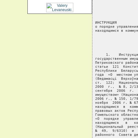
                    
                    
                    
                    
ИНСТРУКЦИЯ

о порядке управления
находящимся в коммун
                    
                    
     1.    Инструкци
государственным имущ
Петриковского района
статьи  121  Констит
Республики  Беларус