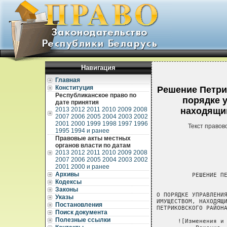
Навигация
Главная
Конституция
Решение Петрик
Республиканское право по
порядке 
дате принятия
2013
2012
2011
2010
2009
2008
находящи
2007
2006
2005
2004
2003
2002
2001
2000
1999
1998
1997
1996
Текст правов
1995
1994 и ранее
Правовые акты местных
органов власти по датам
2013
2012
2011
2010
2009
2008
2007
2006
2005
2004
2003
2002
2001
2000 и ранее
Архивы
          РЕШЕНИЕ ПЕ
Кодексы
                    
Законы
О ПОРЯДКЕ УПРАВЛЕНИЯ
Указы
ИМУЩЕСТВОМ, НАХОДЯЩИ
Постановления
ПЕТРИКОВСКОГО РАЙОНА
Поиск документа
Полезные ссылки
      ![Изменения и 