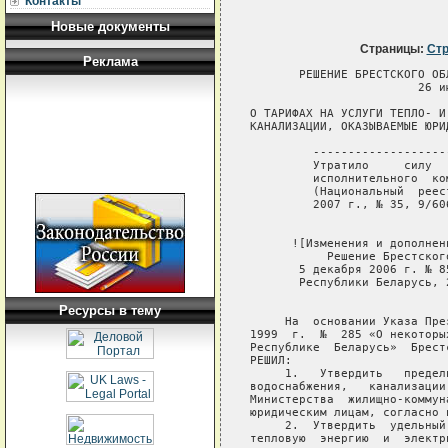
Контакты
Новые документы
Страницы:
Стр
Реклама
       РЕШЕНИЕ БРЕСТСКОГО ОБЛАСТНОГО ИСПОЛНИТЕЛЬНОГО КОМИТЕТА
                        26 июня 2006 г. № 448

О ТАРИФАХ НА УСЛУГИ ТЕПЛО- И ВОДОСНАБЖЕНИЯ,
КАНАЛИЗАЦИИ, ОКАЗЫВАЕМЫЕ ЮРИДИЧЕСКИМ ЛИЦАМ

         -----------------------------------------------------------
         Утратило     силу     решением    Брестского     областного 
         исполнительного  комитета   от  12  января  2007 г.   №  14
         (Национальный  реестр  правовых актов Республики  Беларусь, 
         2007 г., № 35, 9/6068)  

 
      ![Изменения и дополнения:
           Решение Брестского областного исполнительного комитета от 
       5 декабря 2006 г. № 857 (Национальный реестр  правовых  актов
       Республики Беларусь, 2006 г., № 212, 9/5784)].


     На  основании Указа Президента Республики Беларусь  от  19  мая
1999  г.  №  285 «О некоторых мерах по стабилизации цен (тарифов)  в
Республике  Беларусь»  Брестский  областной  исполнительный  комитет
РЕШИЛ:
     1.   Утвердить   предельные   тарифы   на   услуги   тепло-   и
водоснабжения,   канализации,  оказываемые   организациями   системы
Министерства  жилищно-коммунального  хозяйства  Республики  Беларусь
юридическим лицам, согласно приложениям 1-3.
     2.  Утвердить  удельный вес затрат на природный  газ,  покупную
тепловую  энергию  и  электрическую энергию в  составе  расходов  на
производство услуг тепло- и водоснабжения, канализации,  оказываемых
организациями  системы Министерства жилищно-коммунального  хозяйства
Республики Беларусь юридическим лицам, согласно приложению 4.
     3.   Разрешить   организациям  системы  Министерства   жилищно-
коммунального   хозяйства  самостоятельно   производить   индексацию
тарифов в связи с изменением курса белорусского рубля по отношению к
доллару  США в соответствии с Методикой индексации цен (тарифов)  на
оказываемые  юридическим  лицам услуги по  водо-  и  теплоснабжению,
канализации,    утвержденной   Министерством   жилищно-коммунального
хозяйства   Республики  Беларусь  17  апреля  1998  г.  №  16/02-177
(Бюллетень нормативно-правовой информации, 1998 г., № 11).
     4. Установить, что расчеты за услуги:
     4.1.   тепло-   и   водоснабжения,   канализации,   оказываемые
организациями  системы Министерства жилищно-коммунального  хозяйства
Республики  Беларусь, с собственниками жилых домов, жилищным  фондом
организаций  различных  форм собственности,  включая  дома  жилищно-
строительных   кооперативов,  молодежных   жилищных   комплексов   и
товариществ собственников, общежитиями квартирного и  коечного  типа
производятся по тарифам, установленным для населения;
     4.2.    теплоснабжения,   оказываемые   организациями   системы
Министерства жилищно-коммунального хозяйства Республики Беларусь,  с
домами-интернатами,  специальными  и  общеобразовательными  школами-
интернатами  за  общую  площадь жилых  помещений,  используемых  для
проживания, производятся по тарифам, установленным для населения;
     4.3.  холодного  и горячего водоснабжения для  содержания  мест
общего  пользования, оказываемые организациями системы  Министерства
жилищно-коммунального  хозяйства  Республики  Беларусь,  с   частным
жилищным   фондом,  находящимся  в  собственности  граждан,   домами
коммунального жилищного фонда, жилищным фондом организаций различных
форм  собственности, включая дома жилищно-строительных кооперативов,
молодежных   жилищных   комплексов  и   товариществ   собственников,
общежитиями  квартирного и коечного типа  производятся  по  тарифам,
установленным для населения;
     4.4.    теплоснабжения,   оказываемые   организациями   системы
Министерства жилищно-коммунального хозяйства Республики Беларусь,  с
организациями бытового обслуживания, оказывающими услуги населению в
сельской  местности  и  осуществляющих стирку  белья  для  бюджетных
организаций,  производятся  по  тарифам  для  бюджетных  организаций
согласно приложению 1.
     5. Признать утратившими силу:
     пункты   1-5   решения  Брестского  областного  исполнительного
комитета от 28 сентября 2005 г. № 639 «О тарифах на услуги тепло-  и
водоснабжения,    канализации,   оказываемые   юридическим    лицам»
(Национальный  реестр  правовых  актов Республики Беларусь, 2005 г.,
№ 166, 9/4500);
     решение  Брестского областного исполнительного комитета  от  22
марта  2006  г.  №  179 «О внесении изменений в  решение  Брестского
областного исполнительного комитета от 28 сентября 2005  г.  №  639»
(Национальный реестр правовых актов Республики Беларусь, 2006 г.,  №
47, 9/5008);
     решение  Брестского областного исполнительного комитета  от  16
апреля  2003 г. № 190 «О тарифах на тепловую энергию для организаций
бытовог
Ресурсы в тему