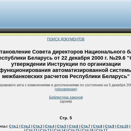
ПОИСК ДОКУМЕНТОВ
тановление Совета директоров Национального б
еспублики Беларусь от 22 декабря 2000 г. №29.6 
утверждении Инструкции по организации
функционирования автоматизированной систем
межбанковских расчетов Республики Беларусь"
правового акта с изменениями и дополнениями по состоянию на 5 декабря 20
(обновление)
Библиотека законов
(архив)
Стр. 5
ницы:
Стр.1
|
Стр.2
|
Стр.3
|
Стр.4
|
Стр.5
|
Стр.6
|
Стр.7
|
Стр.8
|
Стр.9
|
Стр.10
|
|
Стр.12
|
Стр.13
|
Стр.14
|
Стр.15
|
Стр.16
|
Стр.17