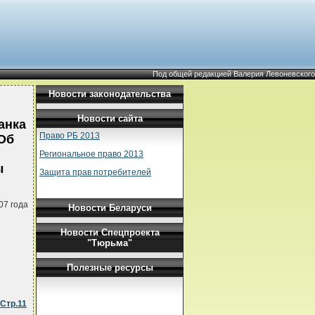
Под общей редакцией Валерия Левоневского
Новости законодательства
Новости сайта
анка
Право РБ 2013
"Об
Региональное право 2013
ы
Защита прав потребителей
07 года
Новости Беларуси
Новости Спецпроекта
"Тюрьма"
Полезные ресурсы
Стр.11