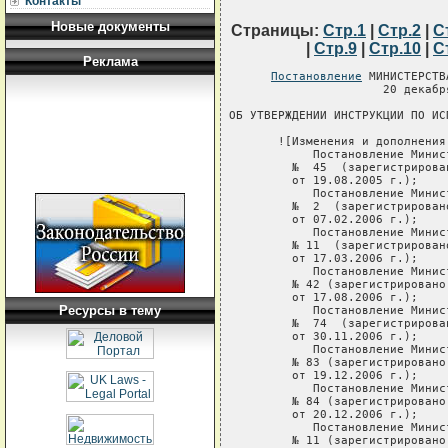
Контакты
Новые документы
Страницы:
Стр.1
|
Стр.2
|
С
|
Стр.9
|
Стр.10
|
С
Реклама
Постановление
 МИНИСТЕРСТВА ЮСТИЦИИ РЕСПУБЛИКИ БЕЛАРУСЬ
                      20 декабря 2004 г. № 40

ОБ УТВЕРЖДЕНИИ ИНСТРУКЦИИ ПО ИСПОЛНИТЕЛЬНОМУ ПРОИЗВОДСТВУ

       ![Изменения и дополнения:
            Постановление Министерства юстиции от 16 августа 2005 г.
         №  45  (зарегистрировано в Национальном реестре - № 8/13045
         от 19.08.2005 г.);
            Постановление Министерства  юстиции от 30 января 2006 г.
         №  2  (зарегистрировано в  Национальном реестре - № 8/13939
         от 07.02.2006 г.);
            Постановление Министерства  юстиции от 13 марта  2006 г.
         № 11  (зарегистрировано в  Национальном реестре - № 8/14132
         от 17.03.2006 г.);
            Постановление Министерства юстиции от 15 августа 2006 г.
         № 42 (зарегистрировано в Национальном реестре -  №  8/14867
         от 17.08.2006 г.);
            Постановление Министерства юстиции от 29 ноября 2006  г.
         №  74  (зарегистрировано в Национальном реестре - № 8/15428
         от 30.11.2006 г.);
            Постановление Министерства юстиции от 15 декабря 2006 г.
         № 83 (зарегистрировано в Национальном реестре -  №  8/15528
         от 19.12.2006 г.);
            Постановление Министерства юстиции от 15 декабря 2006 г.
         № 84 (зарегистрировано в Национальном реестре -  №  8/15533
         от 20.12.2006 г.);
            Постановление Министерства юстиции от 28 февраля 2007 г.
         № 11 (зарегистрировано в Национальном реестре -  №  8/16005
         от 02.03.2007 г.);
            Постановление Министерства юстиции от 26 июля 2007 г.  №
         49  (зарегистрировано в Национальном реестре - № 8/16894 от
         31.07.2007 г.)].

     На  основании  Положения  о  Министерстве  юстиции   Республики
Беларусь,  утвержденного  постановлением Совета Министров Республики
Беларусь  от  31  октября  2001 г.  №  1605,  Министерство   юстиции
Республики Беларусь ПОСТАНОВЛЯЕТ:
     1. Утвердить    прилагаемую    Инструкцию  по   исполнительному
производству.
     2. Не  применять  Инструкцию  об  исполнительном  производстве,
утвержденную  приказом  Министра юстиции СССР от 15 ноября 1985 г. №
22 (Бюллетень нормативных актов министерств и ведомств СССР, № 11).
     3. Настоящее постановление вступает в силу с 1 января 2005 г.

Министр                                                В.Г.Голованов

                                                УТВЕРЖДЕНО
                                                Постановление
                                                Министерства юстиции
                                                Республики Беларусь
                                                20.12.2004 № 40

ИНСТРУКЦИЯ
по исполнительному производству

     Инструкция по исполнительному производству (далее - Инструкция)
разработана   на  основании  Гражданского  процессуального   кодекса
Республики  Беларусь,  Уголовно-исполнительного  кодекса  Республики
Беларусь, Банковского кодекса Республики Беларусь, Закона Республики
Беларусь  о
Ресурсы в тему