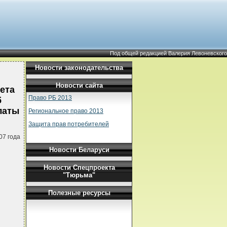
Под общей редакцией Валерия Левоневского
Новости законодательства
Новости сайта
ета
Право РБ 2013
б
латы
Региональное право 2013
Защита прав потребителей
07 года
Новости Беларуси
Новости Спецпроекта
"Тюрьма"
Полезные ресурсы