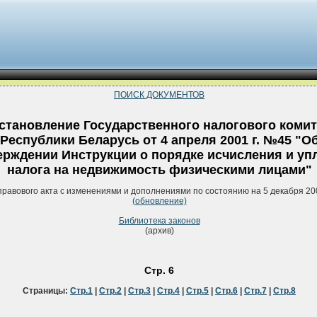
ПОИСК ДОКУМЕНТОВ
становление Государственного налогового комит
Республики Беларусь от 4 апреля 2001 г. №45 "О
ерждении Инструкции о порядке исчисления и уп
налога на недвижимость физическими лицами"
правового акта с изменениями и дополнениями по состоянию на 5 декабря 20
(обновление)
Библиотека законов
(архив)
Стр. 6
Страницы:
Стр.1
|
Стр.2
|
Стр.3
|
Стр.4
|
Стр.5
|
Стр.6
|
Стр.7
|
Стр.8