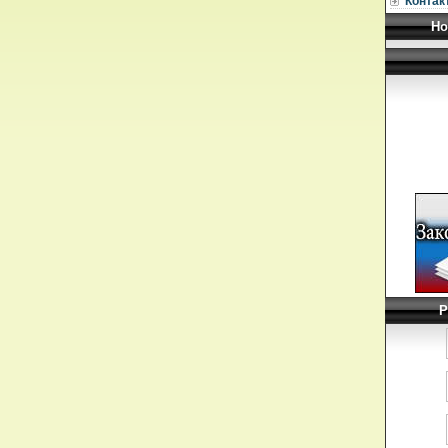
Контак
Но
Р