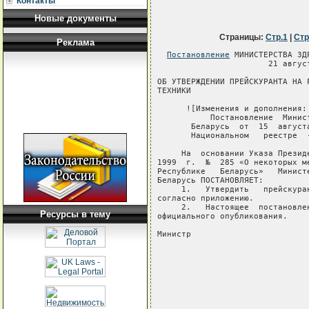
Контакты
Новые документы
Страницы:
Стр.1
|
Стр
Реклама
Постановление
 МИНИСТЕРСТВА ЗДРАВООХРАНЕНИЯ РЕСПУБЛИКИ БЕЛАРУСЬ
                       21 августа 2006 г. № 63

ОБ УТВЕРЖДЕНИИ ПРЕЙСКУРАНТА НА РЕМОНТ МЕДИЦИНСКОЙ
ТЕХНИКИ

      ![Изменения и дополнения:
           Постановление  Министерства  здравоохранения   Республики
       Беларусь  от  15  августа  2007 г. № 73  (зарегистрировано  в
       Национальном   реестре  -  №  8/16987   от   23.08.2007  г.)]

     На  основании Указа Президента Республики Беларусь  от  19  мая
1999  г.  №  285 «О некоторых мерах по стабилизации цен (тарифов)  в
Республике   Беларусь»   Министерство   здравоохранения   Республики
Беларусь ПОСТАНОВЛЯЕТ:
     1.   Утвердить   прейскурант  на  ремонт  медицинской   техники
согласно приложению.
     2.   Настоящее  постановление  вступает  в  силу  со  дня   его
официального опубликования.
     
Министр                                                    В.И.Жарко


                                        Приложение
                                        к постановлению
                                        Министерства здравоохранения
                                        Республики Беларусь
                                        21.08.2006 № 63
                                        (в редакции постановления
                                        Министерства здравоохранения
                                        Республики Беларусь
                                        15.08.2007 № 73)
                                  
                             ПРЕЙСКУРАНТ
                    на ремонт медицинской техники
                                  
----------T-------------------------------------T-----------T------------- 
   № п/п  ¦         Наименование работы         ¦ Тариф без ¦Тариф с НДС  
          ¦                                     ¦НДС в руб- ¦  в рублях   
          ¦                                     ¦    лях    ¦             
----------+-------------------------------------+-----------+------------- 
     1    ¦                  2                  ¦     3     ¦     4       
----------+-------------------------------------+-----------+------------- 
 1.        Ремонт  медицинской техники для насе-                          
           ления и юридических лиц                                        
                                                                          
 1.1.      Ремонт слуховых аппаратов:                                     
                                                                          
 1.1.1.    операции,   применяемые  при  ремонте                          
           всех типов слуховых аппаратов:                                 
                                                                          
 1.1.1.1.  замена винта (втулки, гайки, жесткого     405         480      
           звукопровода, задвижки, контакта, ко-                          
           лодки телефонной, оси обоймы, панели,                          
           прижима,  проводника, прокладки, пру-                          
           жины контактной, решетки, фиксатора)                           
                                                                          
 1.1.1.2.  замена диода                              390         460      
                                                                          
 1.1.1.3.  замена дросселя (
Ресурсы в тему