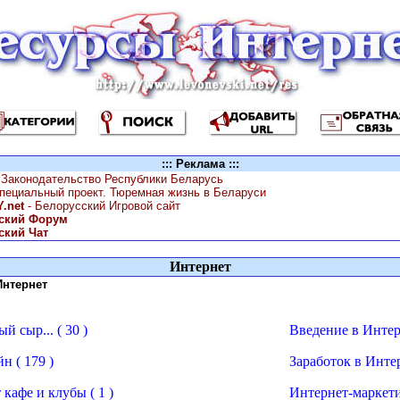
::: Реклама :::
 Законодательство Республики Беларусь
специальный проект. Тюремная жизнь в Беларуси
.net
- Белорусский Игровой сайт
ский Форум
ский Чат
Интернет
 Интернет
й сыр... ( 30 )
Введение в Интерн
н ( 179 )
Заработок в Интер
кафе и клубы ( 1 )
Интернет-маркетин