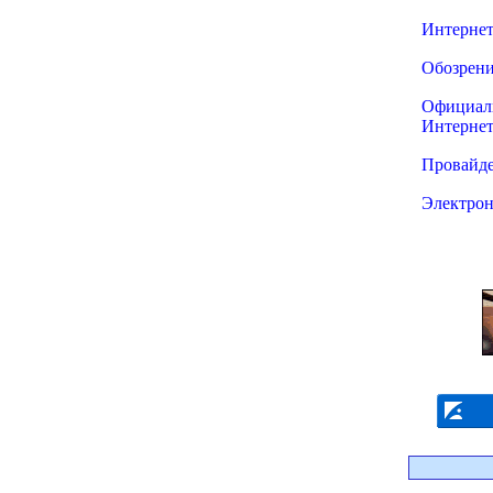
Интернет-
Обозрения
Официаль
Интернета
Провайде
Электронн