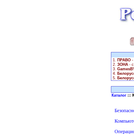
1.
ПРАВО
-
2.
ЗОНА
- 
3.
GamesBY
4.
Белорус
5.
Белорус
Каталог
:::
Безопасно
Компьюте
Операцио