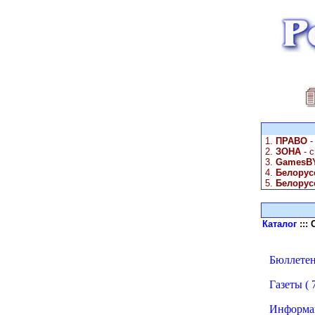
1.
ПРАВО
-
2.
ЗОНА
- 
3.
GamesBY
4.
Белорус
5.
Белорус
Каталог
:::
Бюллетени
Газеты ( 7
Информац