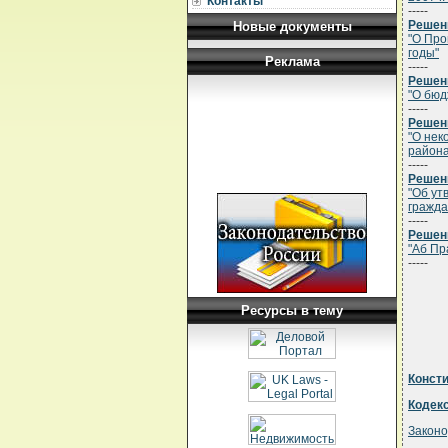
Контакты
-----
Решени
Новые документы
"О Про
годы"
Реклама
-----
Решени
"О бюд
-----
Решени
"О нек
района
-----
Решени
"Об ут
гражда
-----
Решени
"Аб Пр
-----
Ресурсы в тему
Конст
Кодек
Законо