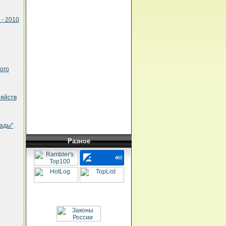
- 2010
ого
зяйств
гады"
Разное