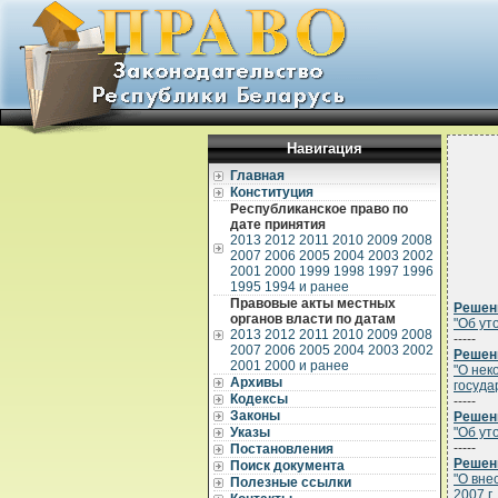
Навигация
Главная
Конституция
Республиканское право по
дате принятия
2013
2012
2011
2010
2009
2008
2007
2006
2005
2004
2003
2002
2001
2000
1999
1998
1997
1996
1995
1994 и ранее
Правовые акты местных
Решени
органов власти по датам
"Об ут
2013
2012
2011
2010
2009
2008
-----
2007
2006
2005
2004
2003
2002
Решени
2001
2000 и ранее
"О нек
Архивы
госуда
Кодексы
-----
Законы
Решени
Указы
"Об ут
-----
Постановления
Решени
Поиск документа
"О вне
Полезные ссылки
2007 г.