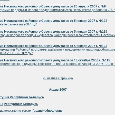
е Несвижского районного Совета депутатов от 20 апреля 2007 г. №9
грамме поддержки малого предпринимательства Несвижского района на 2007 
е Несвижского районного Совета депутатов от 5 января 2007 г. №122
жете района на 2007 год"
е Несвижского районного Совета депутатов от 5 января 2007 г. №125
оторых вопросах аренды имущества, находящегося в собственности Несвижск
"
е Несвижского районного Совета депутатов от 5 января 2007 г. №123
верждении Районной программы развития и поддержки личных подсобных хо
н на 2006 - 2010 годы"
е Несвижского районного Совета депутатов от 18 октября 2006 г. №115
аграме развiцця адукацыi Нясвiжскага раёна Мiнскай вобласцi на 2006 - 2010 
< Главная Страница
Архив-2007
итуция Республики Беларусь
сы
Республики Беларусь
дательство
по темам
(
архив
)
обновление