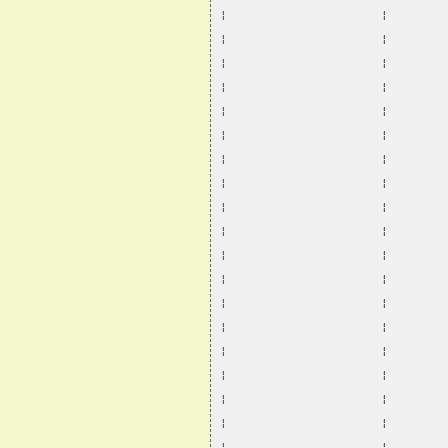
¦                      ¦        
¦                      ¦        
¦                      ¦        
¦                      ¦        
¦                      ¦        
¦                      ¦        
¦                      ¦        
¦                      ¦        
¦                      ¦        
¦                      ¦        
¦                      ¦        
¦                      ¦        
¦                      ¦        
¦                      ¦        
¦                      ¦        
¦                      ¦        
¦                      ¦        
¦                      ¦        
¦                      ¦        