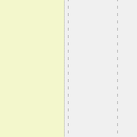
¦                      ¦        
¦                      ¦        
¦                      ¦        
¦                      ¦        
¦                      ¦        
¦                      ¦        
¦                      ¦        
¦                      ¦        
¦                      ¦        
¦                      ¦        
¦                      ¦        
¦                      ¦        
¦                      ¦        
¦                      ¦        
¦                      ¦        
¦                      ¦        
¦                      ¦        
¦                      ¦        