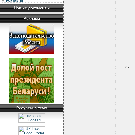
Контакты
¦                      ¦        
Новые документы
¦                      ¦        
¦                      ¦        
Реклама
¦                      ¦        
¦                      ¦        
¦                      ¦        
¦                      ¦        
¦                      ¦        
¦                      +--------
¦                      ¦    ОУ  
¦                      ¦        
¦                      ¦        
¦                      ¦        
¦                      ¦        
¦                      ¦        
Ресурсы в тему
¦                      ¦        
¦                      ¦        
¦                      ¦        
¦                      ¦        