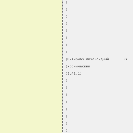
¦                      ¦        
¦                      ¦        
¦                      ¦        
¦                      ¦        
¦                      ¦        
¦                      ¦        
¦                      ¦        
+----------------------+--------
¦Питириаз лихеноидный  ¦    РУ  
¦хронический           ¦        
¦(L41.1)               ¦        
¦                      ¦        
¦                      ¦        
¦                      ¦        
¦                      ¦        
¦                      ¦        
¦                      ¦        
¦                      ¦        
¦                      ¦        