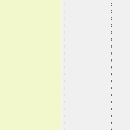
¦                      ¦        
¦                      ¦        
¦                      ¦        
¦                      ¦        
¦                      ¦        
¦                      ¦        
¦                      ¦        
¦                      ¦        
¦                      ¦        
¦                      ¦        
¦                      ¦        
¦                      ¦        
¦                      ¦        
¦                      ¦        
¦                      ¦        
¦                      ¦        
¦                      ¦        
¦                      ¦        
¦                      ¦        