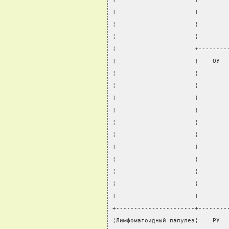
¦                      ¦        
¦                      ¦        
¦                      ¦        
¦                      +--------
¦                      ¦    ОУ  
¦                      ¦        
¦                      ¦        
¦                      ¦        
¦                      ¦        
¦                      ¦        
¦                      ¦        
¦                      ¦        
¦                      ¦        
¦                      ¦        
¦                      ¦        
¦                      ¦        
+----------------------+--------
¦Лимфоматоидный папулез¦    РУ  