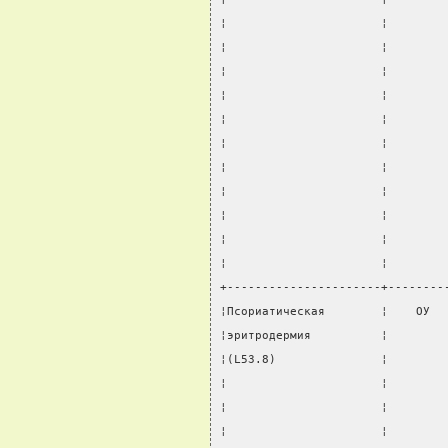
¦                      ¦        
¦                      ¦        
¦                      ¦        
¦                      ¦        
¦                      ¦        
¦                      ¦        
¦                      ¦        
¦                      ¦        
¦                      ¦        
¦                      ¦        
¦                      ¦        
+----------------------+--------
¦Псориатическая        ¦    ОУ  
¦эритродермия          ¦        
¦(L53.8)               ¦        
¦                      ¦        
¦                      ¦        
¦                      ¦        