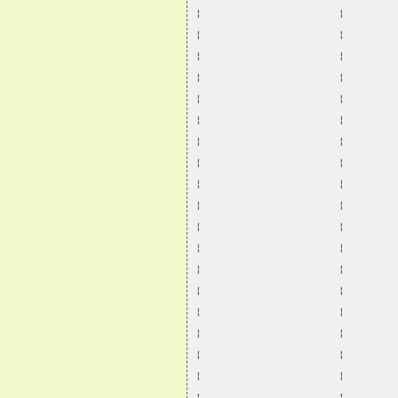
¦                      ¦        
¦                      ¦        
¦                      ¦        
¦                      ¦        
¦                      ¦        
¦                      ¦        
¦                      ¦        
¦                      ¦        
¦                      ¦        
¦                      ¦        
¦                      ¦        
¦                      ¦        
¦                      ¦        
¦                      ¦        
¦                      ¦        
¦                      ¦        
¦                      ¦        
¦                      ¦        
¦                      ¦        