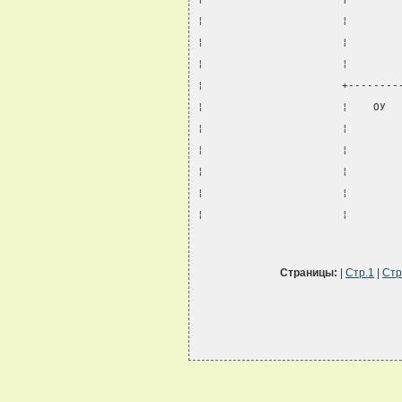
¦                      ¦        
¦                      ¦        
¦                      ¦        
¦                      +--------
¦                      ¦    ОУ  
¦                      ¦        
¦                      ¦        
¦                      ¦        
¦                      ¦        
¦                      ¦        
Страницы:
|
Стр.1
|
Стр