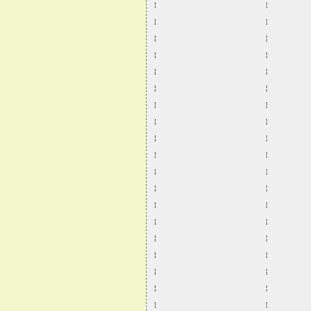
¦                      ¦        
¦                      ¦        
¦                      ¦        
¦                      ¦        
¦                      ¦        
¦                      ¦        
¦                      ¦        
¦                      ¦        
¦                      ¦        
¦                      ¦        
¦                      ¦        
¦                      ¦        
¦                      ¦        
¦                      ¦        
¦                      ¦        
¦                      ¦        
¦                      ¦        
¦                      ¦        
¦                      ¦        