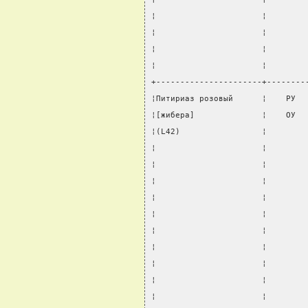
¦                      ¦        
¦                      ¦        
¦                      ¦        
¦                      ¦        
+----------------------+--------
¦Питириаз розовый      ¦    РУ  
¦[жибера]              ¦    ОУ  
¦(L42)                 ¦        
¦                      ¦        
¦                      ¦        
¦                      ¦        
¦                      ¦        
¦                      ¦        
¦                      ¦        
¦                      ¦        
¦                      ¦        
¦                      ¦        
¦                      ¦        