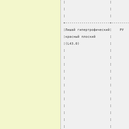
¦                      ¦        
¦                      ¦        
¦                      ¦        
+----------------------+--------
¦Лишай гипертрофический¦    РУ  
¦красный плоский       ¦        
¦(L43.0)               ¦        
¦                      ¦        
¦                      ¦        
¦                      ¦        
¦                      ¦        
¦                      ¦        
¦                      ¦        
¦                      ¦        
¦                      ¦        
¦                      ¦        
¦                      ¦        
¦                      ¦        
¦                      ¦        