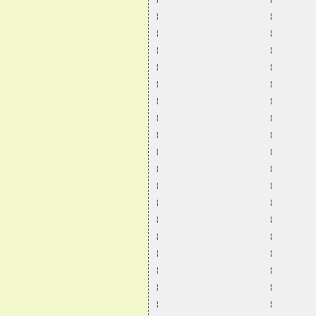
¦                      ¦        
¦                      ¦        
¦                      ¦        
¦                      ¦        
¦                      ¦        
¦                      ¦        
¦                      ¦        
¦                      ¦        
¦                      ¦        
¦                      ¦        
¦                      ¦        
¦                      ¦        
¦                      ¦        
¦                      ¦        
¦                      ¦        
¦                      ¦        
¦                      ¦        
¦                      ¦        