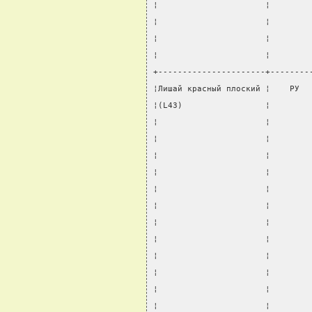
¦                      ¦        
¦                      ¦        
¦                      ¦        
¦                      ¦        
+----------------------+--------
¦Лишай красный плоский ¦    РУ  
¦(L43)                 ¦        
¦                      ¦        
¦                      ¦        
¦                      ¦        
¦                      ¦        
¦                      ¦        
¦                      ¦        
¦                      ¦        
¦                      ¦        
¦                      ¦        
¦                      ¦        
¦                      ¦        
¦                      ¦        