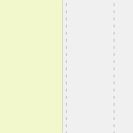
¦                      ¦        
¦                      ¦        
¦                      ¦        
¦                      ¦        
¦                      ¦        
¦                      ¦        
¦                      ¦        
¦                      ¦        
¦                      ¦        
¦                      ¦        
¦                      ¦        
¦                      ¦        
¦                      ¦        
¦                      ¦        
¦                      ¦        
¦                      ¦        
¦                      ¦        
¦                      ¦        
¦                      ¦        