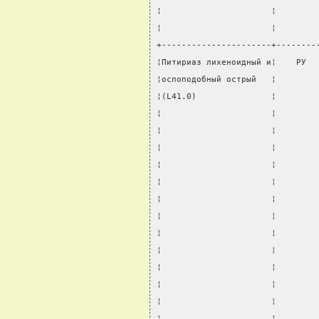
¦                      ¦        
¦                      ¦        
+----------------------+--------
¦Питириаз лихеноидный и¦    РУ  
¦оспоподобный острый   ¦        
¦(L41.0)               ¦        
¦                      ¦        
¦                      ¦        
¦                      ¦        
¦                      ¦        
¦                      ¦        
¦                      ¦        
¦                      ¦        
¦                      ¦        
¦                      ¦        
¦                      ¦        
¦                      ¦        
¦                      ¦        
¦                      ¦        