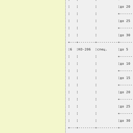
¦   ¦        ¦          ¦до 20 
¦   ¦        ¦          +------
¦   ¦        ¦          ¦до 25 
¦   ¦        ¦          +------
¦   ¦        ¦          ¦до 30 
+---+--------+----------+------
¦6  ¦KO-206  ¦спец.     ¦до 5  
¦   ¦        ¦          +------
¦   ¦        ¦          ¦до 10 
¦   ¦        ¦          +------
¦   ¦        ¦          ¦до 15 
¦   ¦        ¦          +------
¦   ¦        ¦          ¦до 20 
¦   ¦        ¦          +------
¦   ¦        ¦          ¦до 25 
¦   ¦        ¦          +------
¦   ¦        ¦          ¦до 30 
+---+--------+----------+------