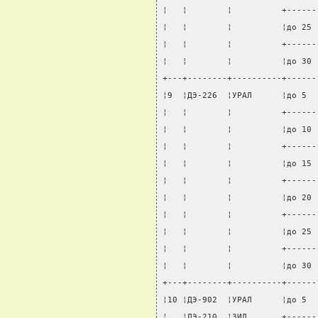
¦   ¦        ¦          +------
¦   ¦        ¦          ¦до 25 
¦   ¦        ¦          +------
¦   ¦        ¦          ¦до 30 
+---+--------+----------+------
¦9  ¦ДЭ-226  ¦УРАЛ      ¦до 5  
¦   ¦        ¦          +------
¦   ¦        ¦          ¦до 10 
¦   ¦        ¦          +------
¦   ¦        ¦          ¦до 15 
¦   ¦        ¦          +------
¦   ¦        ¦          ¦до 20 
¦   ¦        ¦          +------
¦   ¦        ¦          ¦до 25 
¦   ¦        ¦          +------
¦   ¦        ¦          ¦до 30 
+---+--------+----------+------
¦10 ¦ДЭ-902  ¦УРАЛ      ¦до 5  
¦   ¦ДЭ-210  ¦ЗИЛ       +------