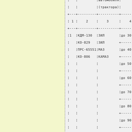
¦   ¦         ¦автомобиля¦     
¦   ¦         ¦(трактора)¦     
+---+---------+----------+-----
¦ 1 ¦    2    ¦    3     ¦    4
+---+---------+----------+-----
¦1  ¦КДМ-130  ¦ЗИЛ       ¦до 30
¦   ¦КО-829   ¦ЗИЛ       +-----
¦   ¦ПРС-65551¦МАЗ       ¦до 40
¦   ¦КО-806   ¦КАМАЗ     +-----
¦   ¦         ¦          ¦до 50
¦   ¦         ¦          +-----
¦   ¦         ¦          ¦до 60
¦   ¦         ¦          +-----
¦   ¦         ¦          ¦до 70
¦   ¦         ¦          +-----
¦   ¦         ¦          ¦до 80
¦   ¦         ¦          +-----
¦   ¦         ¦          ¦до 90
¦   ¦         ¦          +-----