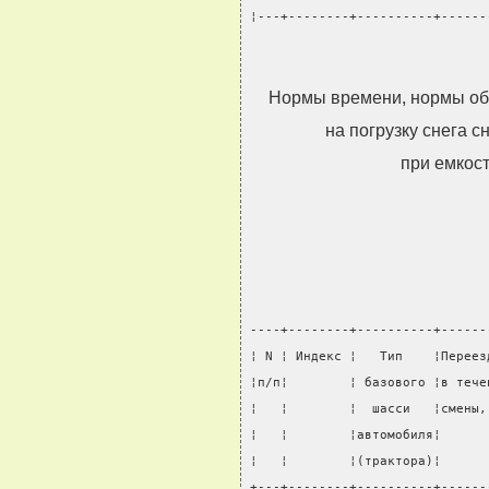
¦---+--------+----------+------
Нормы времени, нормы об
на погрузку снега с
при емкост
----+--------+----------+------
¦ N ¦ Индекс ¦   Тип    ¦Переез
¦п/п¦        ¦ базового ¦в тече
¦   ¦        ¦  шасси   ¦смены,
¦   ¦        ¦автомобиля¦      
¦   ¦        ¦(трактора)¦      
+---+--------+----------+------