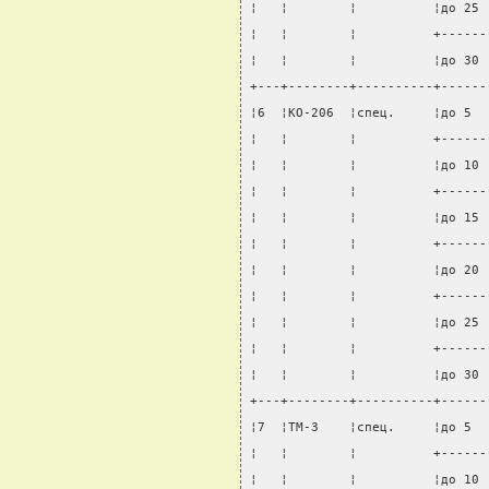
¦   ¦        ¦          ¦до 25 
¦   ¦        ¦          +------
¦   ¦        ¦          ¦до 30 
+---+--------+----------+------
¦6  ¦КО-206  ¦спец.     ¦до 5  
¦   ¦        ¦          +------
¦   ¦        ¦          ¦до 10 
¦   ¦        ¦          +------
¦   ¦        ¦          ¦до 15 
¦   ¦        ¦          +------
¦   ¦        ¦          ¦до 20 
¦   ¦        ¦          +------
¦   ¦        ¦          ¦до 25 
¦   ¦        ¦          +------
¦   ¦        ¦          ¦до 30 
+---+--------+----------+------
¦7  ¦ТМ-3    ¦спец.     ¦до 5  
¦   ¦        ¦          +------
¦   ¦        ¦          ¦до 10 