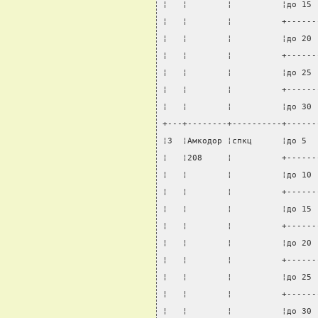
¦   ¦        ¦          ¦до 15 
¦   ¦        ¦          +------
¦   ¦        ¦          ¦до 20 
¦   ¦        ¦          +------
¦   ¦        ¦          ¦до 25 
¦   ¦        ¦          +------
¦   ¦        ¦          ¦до 30 
+---+--------+----------+------
¦3  ¦Амкодор ¦спкц      ¦до 5  
¦   ¦208     ¦          +------
¦   ¦        ¦          ¦до 10 
¦   ¦        ¦          +------
¦   ¦        ¦          ¦до 15 
¦   ¦        ¦          +------
¦   ¦        ¦          ¦до 20 
¦   ¦        ¦          +------
¦   ¦        ¦          ¦до 25 
¦   ¦        ¦          +------
¦   ¦        ¦          ¦до 30 