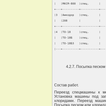
¦   ¦МКСМ-800  ¦спец.      ¦   
+---+----------+-----------+---
¦3  ¦Амкодор   ¦спец.      ¦   
¦   ¦208       ¦           ¦   
+---+----------+-----------+---
¦4  ¦ТО-18     ¦спец.      ¦   
¦   ¦ТО-18Б    ¦спец.      ¦   
¦   ¦ТО-18БЗ   ¦спец.      ¦   
¦---+----------+-----------+---
4.2.7. Посыпка песком
Состав работ.
Переезд спецмашины к ме
Установка машины под заг
хлоридами. Переезд маши
Посыпка песком или хлорида