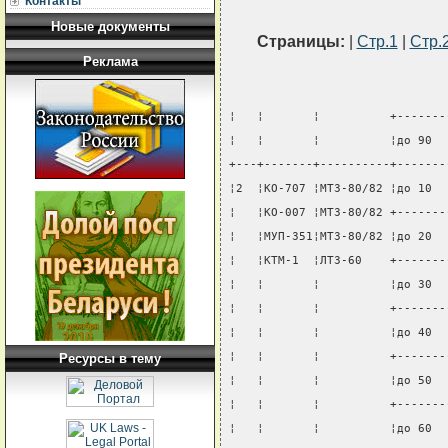
Контакты
Новые документы
Страницы:
|
Стр.1
|
Стр.
Реклама
¦   ¦       ¦          +-------
¦   ¦       ¦          ¦до 90  
+---+-------+----------+-------
¦2  ¦КО-707 ¦МТЗ-80/82 ¦до 10  
¦   ¦КО-007 ¦МТЗ-80/82 +-------
¦   ¦МУП-351¦МТЗ-80/82 ¦до 20  
¦   ¦КТМ-1  ¦ЛТЗ-60    +-------
¦   ¦       ¦          ¦до 30  
¦   ¦       ¦          +-------
¦   ¦       ¦          ¦до 40  
¦   ¦       ¦          +-------
Ресурсы в тему
¦   ¦       ¦          ¦до 50  
¦   ¦       ¦          +-------
¦   ¦       ¦          ¦до 60  