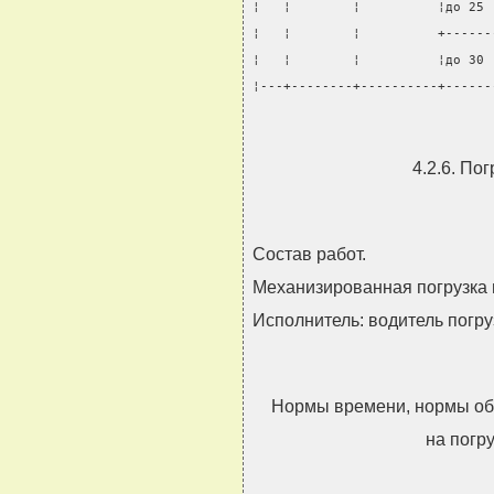
¦   ¦        ¦          ¦до 25 
¦   ¦        ¦          +------
¦   ¦        ¦          ¦до 30 
¦---+--------+----------+------
4.2.6. По
Состав работ.
Механизированная погрузка 
Исполнитель: водитель погруз
Нормы времени, нормы об
на погр