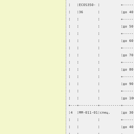
¦   ¦ECOS350- ¦          +-----
¦   ¦36       ¦          ¦до 40
¦   ¦         ¦          +-----
¦   ¦         ¦          ¦до 50
¦   ¦         ¦          +-----
¦   ¦         ¦          ¦до 60
¦   ¦         ¦          +-----
¦   ¦         ¦          ¦до 70
¦   ¦         ¦          +-----
¦   ¦         ¦          ¦до 80
¦   ¦         ¦          +-----
¦   ¦         ¦          ¦до 90
¦   ¦         ¦          +-----
¦   ¦         ¦          ¦до 10
+---+---------+----------+-----
¦4  ¦MM-011-01¦спец.     ¦до 30
¦   ¦         ¦          +-----
¦   ¦         ¦          ¦до 40