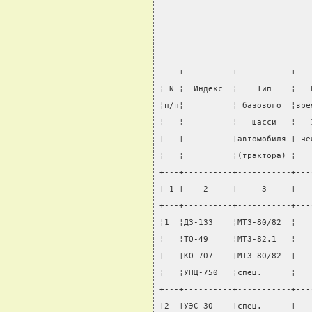
----+----------+-----------+---
¦ N ¦  Индекс  ¦    Тип    ¦   
¦п/п¦          ¦ базового  ¦вре
¦   ¦          ¦   шасси   ¦   
¦   ¦          ¦автомобиля ¦ че
¦   ¦          ¦(трактора) ¦   
+---+----------+-----------+---
¦ 1 ¦    2     ¦     3     ¦   
+---+----------+-----------+---
¦1  ¦ДЗ-133    ¦МТЗ-80/82  ¦   
¦   ¦ТО-49     ¦МТЗ-82.1   ¦   
¦   ¦КО-707    ¦МТЗ-80/82  ¦   
¦   ¦УНЦ-750   ¦спец.      ¦   
+---+----------+-----------+---
¦2  ¦УЭС-30    ¦спец.      ¦   