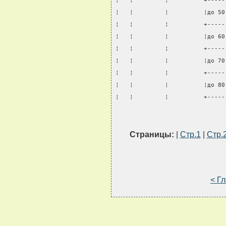
¦   ¦         ¦          +-----
¦   ¦         ¦          ¦до 50
¦   ¦         ¦          +-----
¦   ¦         ¦          ¦до 60
¦   ¦         ¦          +-----
¦   ¦         ¦          ¦до 70
¦   ¦         ¦          +-----
¦   ¦         ¦          ¦до 80
¦   ¦         ¦          +-----
Страницы:
|
Стр.1
|
Стр.
< Г