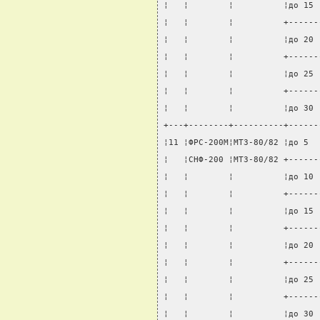
¦   ¦        ¦          ¦до 15 
¦   ¦        ¦          +------
¦   ¦        ¦          ¦до 20 
¦   ¦        ¦          +------
¦   ¦        ¦          ¦до 25 
¦   ¦        ¦          +------
¦   ¦        ¦          ¦до 30 
+---+--------+----------+------
¦11 ¦ФРС-200М¦МТЗ-80/82 ¦до 5  
¦   ¦СНФ-200 ¦МТЗ-80/82 +------
¦   ¦        ¦          ¦до 10 
¦   ¦        ¦          +------
¦   ¦        ¦          ¦до 15 
¦   ¦        ¦          +------
¦   ¦        ¦          ¦до 20 
¦   ¦        ¦          +------
¦   ¦        ¦          ¦до 25 
¦   ¦        ¦          +------
¦   ¦        ¦          ¦до 30 