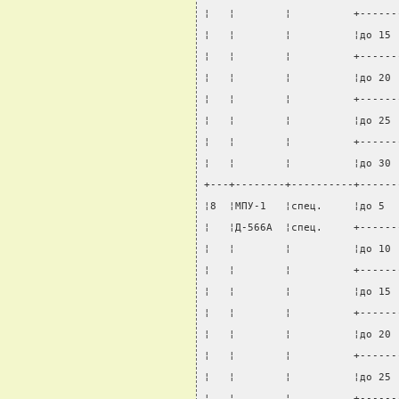
¦   ¦        ¦          +------
¦   ¦        ¦          ¦до 15 
¦   ¦        ¦          +------
¦   ¦        ¦          ¦до 20 
¦   ¦        ¦          +------
¦   ¦        ¦          ¦до 25 
¦   ¦        ¦          +------
¦   ¦        ¦          ¦до 30 
+---+--------+----------+------
¦8  ¦МПУ-1   ¦спец.     ¦до 5  
¦   ¦Д-566А  ¦спец.     +------
¦   ¦        ¦          ¦до 10 
¦   ¦        ¦          +------
¦   ¦        ¦          ¦до 15 
¦   ¦        ¦          +------
¦   ¦        ¦          ¦до 20 
¦   ¦        ¦          +------
¦   ¦        ¦          ¦до 25 
¦   ¦        ¦          +------