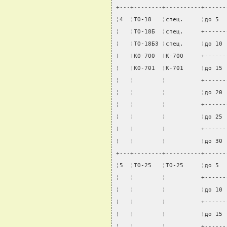
+---+--------+----------+------
¦4  ¦ТО-18   ¦спец.     ¦до 5  
¦   ¦ТО-18Б  ¦спец.     +------
¦   ¦ТО-18БЗ ¦спец.     ¦до 10 
¦   ¦КО-700  ¦К-700     +------
¦   ¦КО-701  ¦К-701     ¦до 15 
¦   ¦        ¦          +------
¦   ¦        ¦          ¦до 20 
¦   ¦        ¦          +------
¦   ¦        ¦          ¦до 25 
¦   ¦        ¦          +------
¦   ¦        ¦          ¦до 30 
+---+--------+----------+------
¦5  ¦ТО-25   ¦ТО-25     ¦до 5  
¦   ¦        ¦          +------
¦   ¦        ¦          ¦до 10 
¦   ¦        ¦          +------
¦   ¦        ¦          ¦до 15 
¦   ¦        ¦          +------