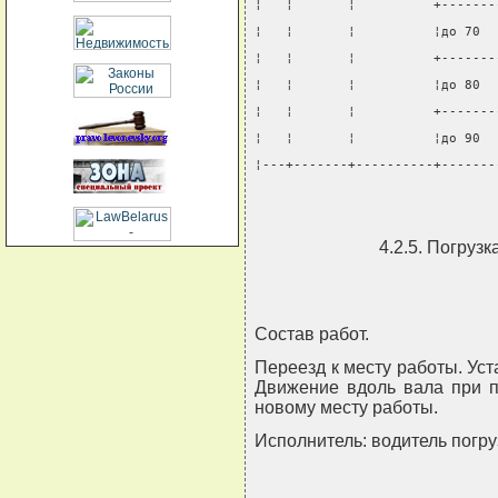
¦   ¦       ¦          +-------
¦   ¦       ¦          ¦до 70  
¦   ¦       ¦          +-------
¦   ¦       ¦          ¦до 80  
¦   ¦       ¦          +-------
¦   ¦       ¦          ¦до 90  
¦---+-------+----------+-------
4.2.5. Погруз
Состав работ.
Переезд к месту работы. Уст
Движение вдоль вала при п
новому месту работы.
Исполнитель: водитель погру