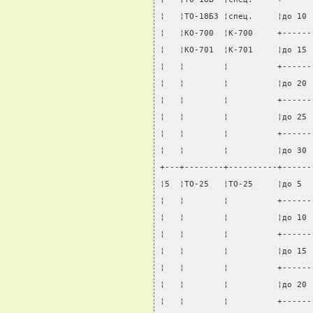
¦   ¦ТО-18БЗ ¦спец.     ¦до 10 
¦   ¦КО-700  ¦К-700     +------
¦   ¦КО-701  ¦К-701     ¦до 15 
¦   ¦        ¦          +------
¦   ¦        ¦          ¦до 20 
¦   ¦        ¦          +------
¦   ¦        ¦          ¦до 25 
¦   ¦        ¦          +------
¦   ¦        ¦          ¦до 30 
+---+--------+----------+------
¦5  ¦ТО-25   ¦ТО-25     ¦до 5  
¦   ¦        ¦          +------
¦   ¦        ¦          ¦до 10 
¦   ¦        ¦          +------
¦   ¦        ¦          ¦до 15 
¦   ¦        ¦          +------
¦   ¦        ¦          ¦до 20 
¦   ¦        ¦          +------