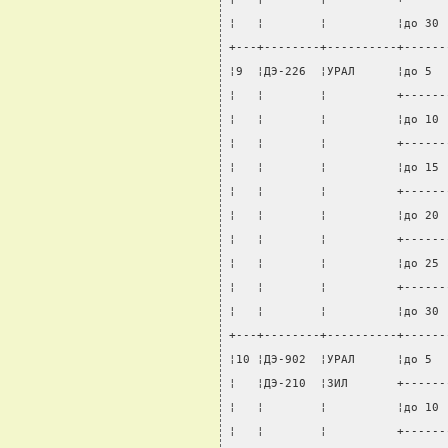
¦   ¦        ¦          ¦до 30 
+---+--------+----------+------
¦9  ¦ДЭ-226  ¦УРАЛ      ¦до 5  
¦   ¦        ¦          +------
¦   ¦        ¦          ¦до 10 
¦   ¦        ¦          +------
¦   ¦        ¦          ¦до 15 
¦   ¦        ¦          +------
¦   ¦        ¦          ¦до 20 
¦   ¦        ¦          +------
¦   ¦        ¦          ¦до 25 
¦   ¦        ¦          +------
¦   ¦        ¦          ¦до 30 
+---+--------+----------+------
¦10 ¦ДЭ-902  ¦УРАЛ      ¦до 5  
¦   ¦ДЭ-210  ¦ЗИЛ       +------
¦   ¦        ¦          ¦до 10 
¦   ¦        ¦          +------