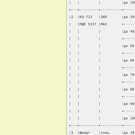
¦   ¦         ¦          ¦до 10
+---+---------+----------+-----
¦2  ¦КО-713   ¦ЗИЛ       ¦до 30
¦   ¦МДК 5337 ¦МАЗ       +-----
¦   ¦         ¦          ¦до 40
¦   ¦         ¦          +-----
¦   ¦         ¦          ¦до 50
¦   ¦         ¦          +-----
¦   ¦         ¦          ¦до 60
¦   ¦         ¦          +-----
¦   ¦         ¦          ¦до 70
¦   ¦         ¦          +-----
¦   ¦         ¦          ¦до 80
¦   ¦         ¦          +-----
¦   ¦         ¦          ¦до 90
¦   ¦         ¦          +-----
¦   ¦         ¦          ¦до 10
+---+---------+----------+-----
¦3  ¦Шмидт    ¦спец.     ¦до 30