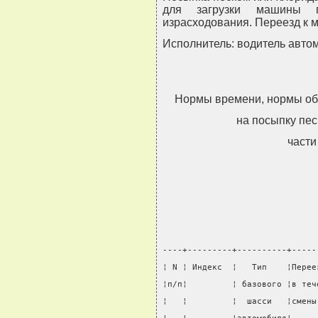
для загрузки машины 
израсходования. Переезд к м
Исполнитель: водитель автом
Нормы времени, нормы об
на посыпку пе
части
----+---------+----------+-----
¦ N ¦ Индекс  ¦   Тип    ¦Перее
¦п/п¦         ¦ базового ¦в теч
¦   ¦         ¦  шасси   ¦смены