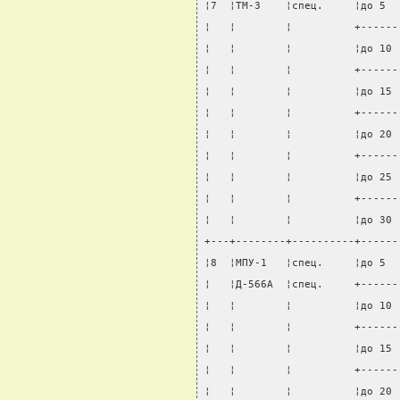
¦7  ¦TM-3    ¦спец.     ¦до 5  
¦   ¦        ¦          +------
¦   ¦        ¦          ¦до 10 
¦   ¦        ¦          +------
¦   ¦        ¦          ¦до 15 
¦   ¦        ¦          +------
¦   ¦        ¦          ¦до 20 
¦   ¦        ¦          +------
¦   ¦        ¦          ¦до 25 
¦   ¦        ¦          +------
¦   ¦        ¦          ¦до 30 
+---+--------+----------+------
¦8  ¦МПУ-1   ¦спец.     ¦до 5  
¦   ¦Д-566А  ¦спец.     +------
¦   ¦        ¦          ¦до 10 
¦   ¦        ¦          +------
¦   ¦        ¦          ¦до 15 
¦   ¦        ¦          +------
¦   ¦        ¦          ¦до 20 