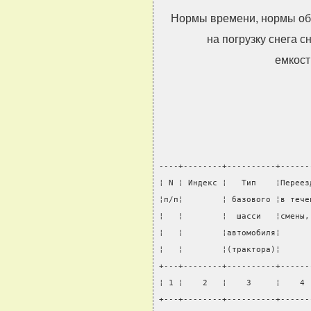
Нормы времени, нормы об
на погрузку снега с
емкост
----+--------+----------+------
¦ N ¦ Индекс ¦   Тип    ¦Переез
¦п/п¦        ¦ базового ¦в тече
¦   ¦        ¦  шасси   ¦смены,
¦   ¦        ¦автомобиля¦      
¦   ¦        ¦(трактора)¦      
+---+--------+----------+------
¦ 1 ¦    2   ¦    3     ¦    4 
+---+--------+----------+------