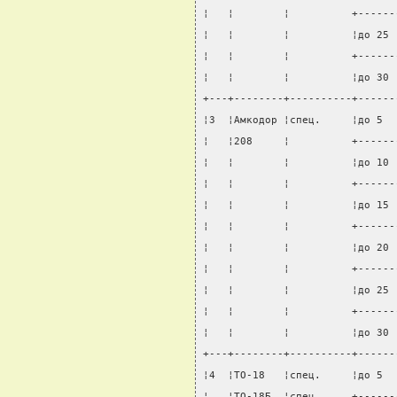
¦   ¦        ¦          +------
¦   ¦        ¦          ¦до 25 
¦   ¦        ¦          +------
¦   ¦        ¦          ¦до 30 
+---+--------+----------+------
¦3  ¦Амкодор ¦спец.     ¦до 5  
¦   ¦208     ¦          +------
¦   ¦        ¦          ¦до 10 
¦   ¦        ¦          +------
¦   ¦        ¦          ¦до 15 
¦   ¦        ¦          +------
¦   ¦        ¦          ¦до 20 
¦   ¦        ¦          +------
¦   ¦        ¦          ¦до 25 
¦   ¦        ¦          +------
¦   ¦        ¦          ¦до 30 
+---+--------+----------+------
¦4  ¦ТО-18   ¦спец.     ¦до 5  
¦   ¦ТО-18Б  ¦спец.     +------