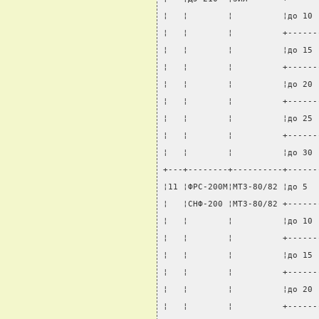
¦   ¦        ¦          ¦до 10 
¦   ¦        ¦          +------
¦   ¦        ¦          ¦до 15 
¦   ¦        ¦          +------
¦   ¦        ¦          ¦до 20 
¦   ¦        ¦          +------
¦   ¦        ¦          ¦до 25 
¦   ¦        ¦          +------
¦   ¦        ¦          ¦до 30 
+---+--------+----------+------
¦11 ¦ФРС-200М¦МТЗ-80/82 ¦до 5  
¦   ¦СНФ-200 ¦МТЗ-80/82 +------
¦   ¦        ¦          ¦до 10 
¦   ¦        ¦          +------
¦   ¦        ¦          ¦до 15 
¦   ¦        ¦          +------
¦   ¦        ¦          ¦до 20 
¦   ¦        ¦          +------