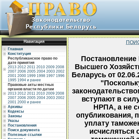
Навигация
ПОИ
Главная
Конституция
Постановление 
Республиканское право по
дате принятия
Высшего Хозяйст
2013
2012
2011
2010
2009
2008
2007
2006
2005
2004
2003
2002
Беларусь от 02.06.
2001
2000
1999
1998
1997
1996
1995
1994 и ранее
"Поскольку
Правовые акты местных
органов власти по датам
законодательство
2013
2012
2011
2010
2009
2008
вступают в силу
2007
2006
2005
2004
2003
2002
2001
2000 и ранее
НРПА, а не 
Архивы
Кодексы
опубликования, 
Законы
Указы
уплату таможе
Постановления
исчисляться 
Поиск документа
Полезные ссылки