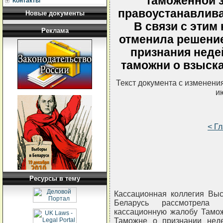
таможенной з
Контакты
правоустанавлива
Новые документы
В связи с этим
Реклама
отменила решение 
признания нед
таможни о взыска
Текст документа с изменени
и
< Г
Ресурсы в тему
Кассационная коллегия Выс
Беларусь рассмотрела
кассационную жалобу Тамож
Таможне о признании нед