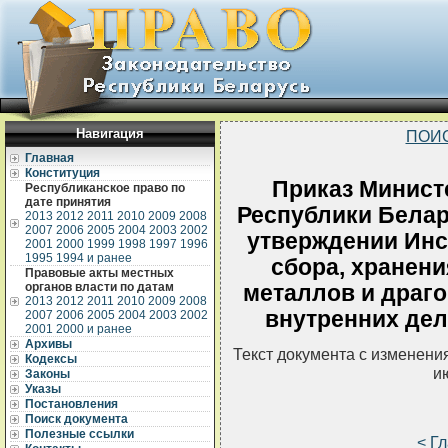
Навигация
ПОИ
Главная
Конституция
Приказ Минист
Республиканское право по
дате принятия
Республики Белару
2013
2012
2011
2010
2009
2008
2007
2006
2005
2004
2003
2002
утверждении Инст
2001
2000
1999
1998
1997
1996
1995
1994 и ранее
сбора, хранени
Правовые акты местных
органов власти по датам
металлов и драг
2013
2012
2011
2010
2009
2008
внутренних дел
2007
2006
2005
2004
2003
2002
2001
2000 и ранее
Архивы
Текст документа с изменени
Кодексы
и
Законы
Указы
Постановления
Поиск документа
Полезные ссылки
< Г