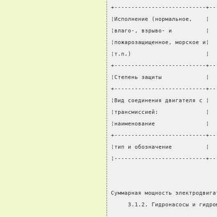
+---------------------------+--
¦Исполнение (нормальное,    ¦  
¦влаго-, взрыво- и          ¦  
¦пожарозащищенное, морское и¦  
¦т.п.)                      ¦  
+---------------------------+--
¦Степень защиты             ¦  
+---------------------------+--
¦Вид соединения двигателя с ¦  
¦трансмиссией:              ¦  
¦наименование               ¦  
+---------------------------+--
¦тип и обозначение          ¦  
¦---------------------------+--
Суммарная мощность электродвига
     3.1.2. Гидронасосы и гидро