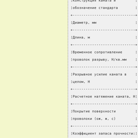
¦Конструкция каната и         ¦
¦обозначение стандарта        ¦
+-----------------------------+
¦Диаметр, мм                  ¦
+-----------------------------+
¦Длина, м                     ¦
+-----------------------------+
¦Временное сопротивление      ¦
¦проволок разрыву, Н/кв.мм    ¦
+-----------------------------+
¦Разрывное усилие каната в    ¦
¦целом, Н                     ¦
+-----------------------------+
¦Расчетное натяжение каната, Н¦
+-----------------------------+
¦Покрытие поверхности         ¦
¦проволоки (ож, ж, с)         ¦
+-----------------------------+
¦Коэффициент запаса прочности:¦