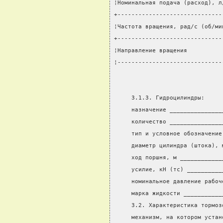
¦Номинальная подача (расход), л
+------------------------------
¦Частота вращения, рад/с (об/ми
+------------------------------
¦Направление вращения          
¦------------------------------
     3.1.3. Гидроцилиндры:
     назначение _______________
     количество _______________
     тип и условное обозначение
     диаметр цилиндра (штока), 
     ход поршня, м ____________
     усилие, кН (тс) __________
     номинальное давление рабоч
     марка жидкости ___________
     3.2. Характеристика тормоз
     механизм, на котором устан