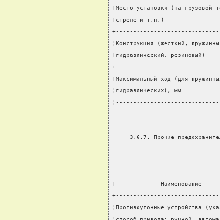
¦Место установки (на грузовой т
¦стреле и т.п.)                
+------------------------------
¦Конструкция (жесткий, пружинны
¦гидравлический, резиновый)    
+------------------------------
¦Максимальный ход (для пружинны
¦гидравлических), мм           
¦------------------------------
     3.6.7. Прочие предохраните
-------------------------------
¦             Наименование     
+------------------------------
¦Противоугонные устройства (ука
¦способ привода: ручной, автома