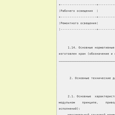
+--------------------+---------
¦Рабочего освещения  ¦         
+--------------------+---------
¦Ремонтного освещения¦         
¦--------------------+---------
     1.14. Основные нормативные
изготовлен кран (обозначение и 
_______________________________
      2. Основные технические д
     2.1. Основные  характерист
модульном    принципе,    приво
исполнений):
     максимальный грузовой моме