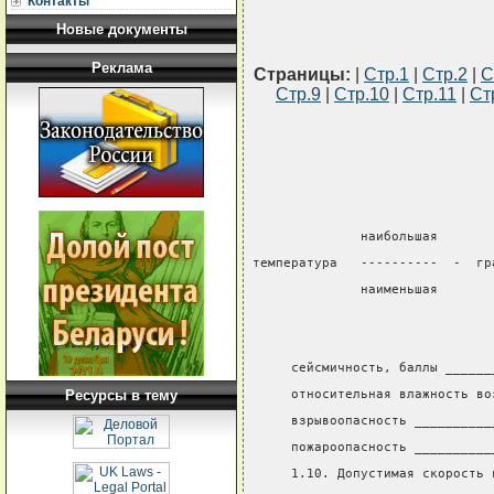
Контакты
Новые документы
Реклама
Страницы:
|
Стр.1
|
Стр.2
|
С
Стр.9
|
Стр.10
|
Стр.11
|
Ст
              наибольшая       
температура   ----------  -  гр
              наименьшая       
     сейсмичность, баллы ______
Ресурсы в тему
     относительная влажность во
     взрывоопасность __________
     пожароопасность __________
     1.10. Допустимая скорость 