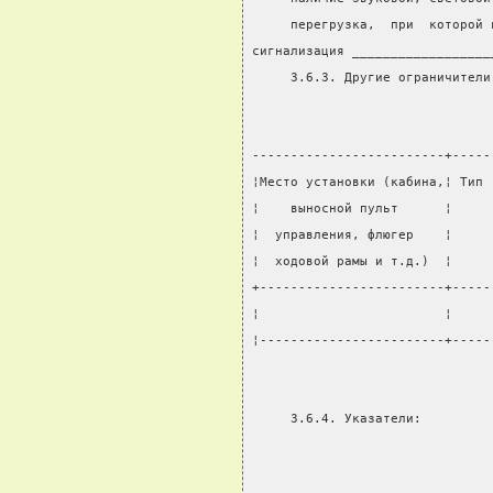
     перегрузка,  при  которой 
сигнализация __________________
     3.6.3. Другие ограничители
-------------------------+-----
¦Место установки (кабина,¦ Тип 
¦    выносной пульт      ¦     
¦  управления, флюгер    ¦     
¦  ходовой рамы и т.д.)  ¦     
+------------------------+-----
¦                        ¦     
¦------------------------+-----
     3.6.4. Указатели: