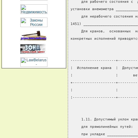
     для рабочего состояния с  
установки анемометра __________
     для нерабочего состояния н
1451) _________________________
     Для кранов,  основанных  н
конкретных исполнений приводятс
---------------------+---------
¦  Исполнение крана  ¦  Допусти
¦                    ¦       ве
+--------------------+---------
¦                    ¦         
¦--------------------+---------
     1.11. Допустимый уклон кра
     для прямолинейных путей:
     при укладке ______________