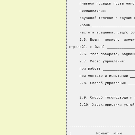
     плавной посадки груза макс
     передвижения:
     грузовой тележки с грузом 
     крана ____________________
     частота вращения, рад/с (о
     2.5. Время  полного  измен
стрелой), с (мин) _____________
     2.6. Угол поворота, радиан
     2.7. Место управления:
     при работе _______________
     при монтаже и испытании __
     2.8. Способ управления ___
                               
     2.9. Способ токоподвода к 
     2.10. Характеристики устой
-------------------------------
¦            Момент, кН·м      