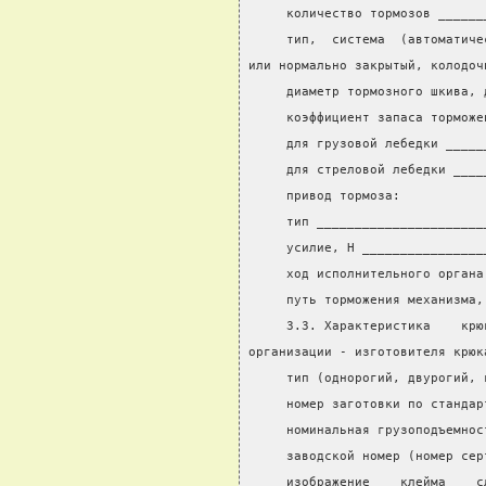
     количество тормозов ______
     тип,  система  (автоматиче
или нормально закрытый, колодоч
     диаметр тормозного шкива, 
     коэффициент запаса торможе
     для грузовой лебедки _____
     для стреловой лебедки ____
     привод тормоза:
     тип ______________________
     усилие, Н ________________
     ход исполнительного органа
     путь торможения механизма,
     3.3. Характеристика    крю
организации - изготовителя крюк
     тип (однорогий, двурогий, 
     номер заготовки по стандар
     номинальная грузоподъемнос
     заводской номер (номер сер
     изображение    клейма    с