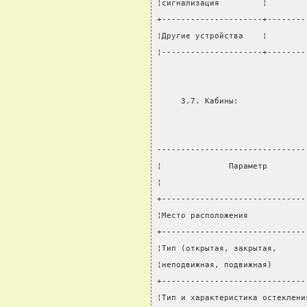
¦сигнализация         ¦        
+---------------------+--------
¦Другие устройства    ¦        
¦---------------------+--------
     3.7. Кабины:
-------------------------------
¦              Параметр        
¦                              
+------------------------------
¦Место расположения            
+------------------------------
¦Тип (открытая, закрытая,      
¦неподвижная, подвижная)       
+------------------------------
¦Тип и характеристика остеклени