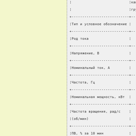
¦                           ¦ка
¦                           ¦гр
+---------------------------+--
¦Тип и условное обозначение ¦  
+---------------------------+--
¦Род тока                   ¦  
+---------------------------+--
¦Напряжение, В              ¦  
+---------------------------+--
¦Номинальный ток, А         ¦  
+---------------------------+--
¦Частота, Гц                ¦  
+---------------------------+--
¦Номинальная мощность, кВт  ¦  
+---------------------------+--
¦Частота вращения, рад/с    ¦  
¦(об/мин)                   ¦  
+---------------------------+--
¦ПВ, % за 10 мин            ¦  