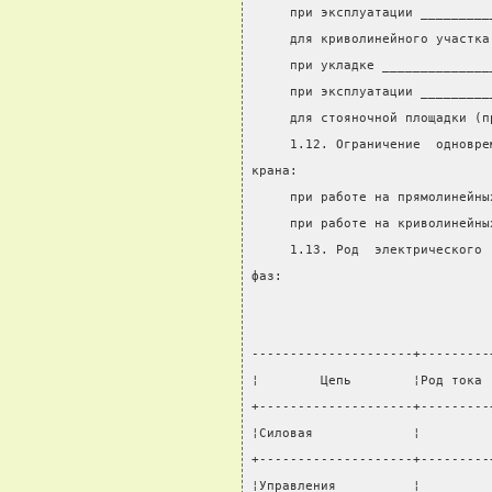
     при эксплуатации _________
     для криволинейного участка
     при укладке ______________
     при эксплуатации _________
     для стояночной площадки (п
     1.12. Ограничение  одновре
крана:
     при работе на прямолинейны
     при работе на криволинейны
     1.13. Род  электрического 
фаз:
---------------------+---------
¦        Цепь        ¦Род тока 
+--------------------+---------
¦Силовая             ¦         
+--------------------+---------
¦Управления          ¦         