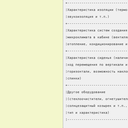
+------------------------------
¦Характеристика изоляции (термо
¦звукоизоляция и т.п.)         
+------------------------------
¦Характеристика систем создания
¦микроклимата в кабине (вентиля
¦отопление, кондиционирование и
+------------------------------
¦Характеристика сиденья (наличи
¦ход перемещения по вертикали и
¦горизонтали, возможность накло
¦спинки)                       
+------------------------------
¦Другое оборудование           
¦(стеклоочистители, огнетушител
¦солнцезащитный козырек и т.п.,
¦тип и характеристика)         
¦------------------------------