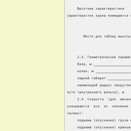
     Высотные характеристики   
характеристик крана помещаются 
        Место для таблиц высоты
     2.3. Геометрические параме
     база, м __________________
     колея, м _________________
     задний габарит ___________
     наименьший радиус закругле
пути (внутреннего рельса), м
     2.4. Скорости  (для  механ
указываются  все  их  значения 
(м/мин):
     подъема (опускания) груза 
     подъема (опускания) крюков