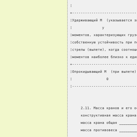
¦                              
+------------------------------
¦Удерживающий М  (указывается з
¦              у               
¦моментов, характеризующих груз
¦собственную устойчивость при п
¦стрелы (вылете), когда соотнош
¦моментов наиболее близко к еди
+------------------------------
¦Опрокидывающий М  (при вылете)
¦                0             
¦------------------------------
     2.11. Масса кранов и его о
     конструктивная масса крана
     масса крана общая ________
     масса противовеса ________