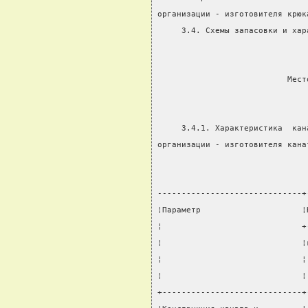
организации - изготовителя крюк
     3.4. Схемы запасовки и хар
                           Мест
     3.4.1. Характеристика  кан
организации - изготовителя кана
------------------------------+
¦Параметр                     ¦
¦                             +
¦                             ¦
¦                             ¦
¦                             ¦
+-----------------------------+