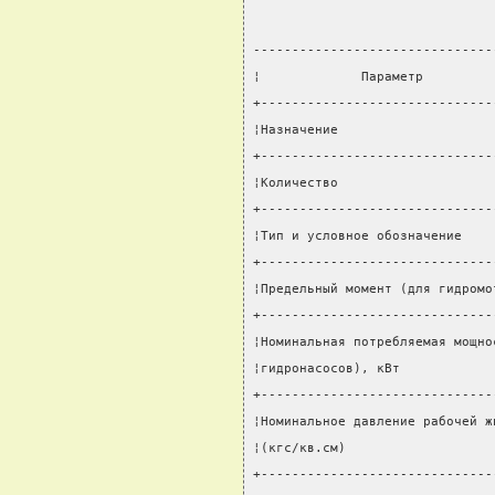
-------------------------------
¦             Параметр         
+------------------------------
¦Назначение                    
+------------------------------
¦Количество                    
+------------------------------
¦Тип и условное обозначение    
+------------------------------
¦Предельный момент (для гидромо
+------------------------------
¦Номинальная потребляемая мощно
¦гидронасосов), кВт            
+------------------------------
¦Номинальное давление рабочей ж
¦(кгс/кв.см)                   
+------------------------------