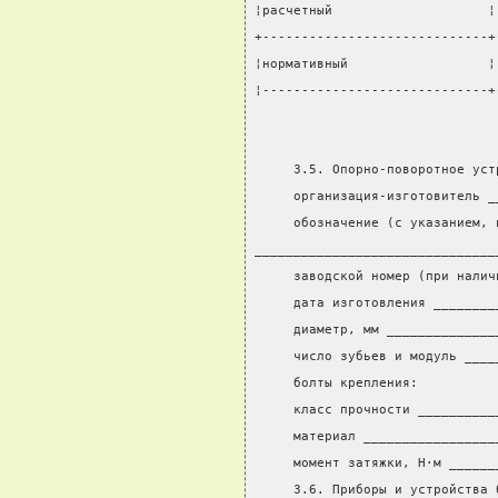
¦расчетный                    ¦
+-----------------------------+
¦нормативный                  ¦
¦-----------------------------+
     3.5. Опорно-поворотное уст
     организация-изготовитель _
     обозначение (с указанием, 
_______________________________
     заводской номер (при налич
     дата изготовления ________
     диаметр, мм ______________
     число зубьев и модуль ____
     болты крепления:
     класс прочности __________
     материал _________________
     момент затяжки, Н·м ______
     3.6. Приборы и устройства 