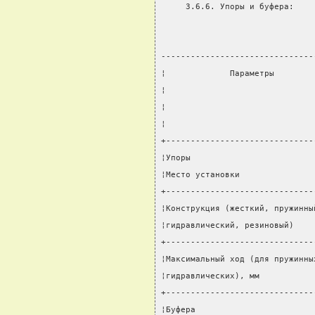
     3.6.6. Упоры и буфера:
-------------------------------
¦             Параметры        
¦                              
¦                              
¦                              
+------------------------------
¦Упоры                         
¦Место установки               
+------------------------------
¦Конструкция (жесткий, пружинны
¦гидравлический, резиновый)    
+------------------------------
¦Максимальный ход (для пружинны
¦гидравлических), мм           
+------------------------------
¦Буфера                        