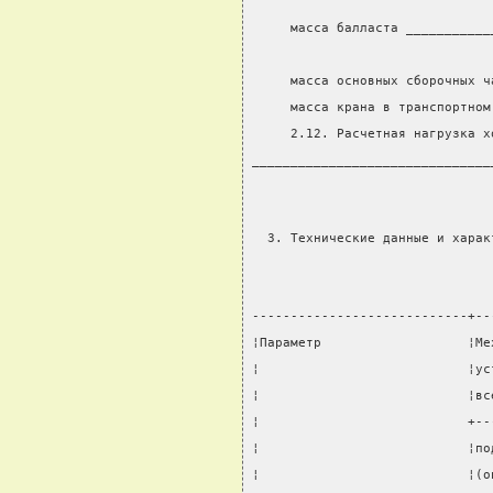
                               
     масса балласта ___________
                               
     масса основных сборочных ч
     масса крана в транспортном
     2.12. Расчетная нагрузка х
_______________________________
  3. Технические данные и харак
----------------------------+--
¦Параметр                   ¦Ме
¦                           ¦ус
¦                           ¦вс
¦                           +--
¦                           ¦по
¦                           ¦(о