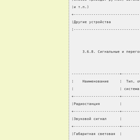
¦и т.п.)                       
+------------------------------
¦Другие устройства             
¦------------------------------
     3.6.8. Сигнальные и перего
----------------------+--------
¦    Наименование     ¦  Тип, о
¦                     ¦ система
+---------------------+--------
¦Радиостанция         ¦        
+---------------------+--------
¦Звуковой сигнал      ¦        
+---------------------+--------
¦Габаритная световая  ¦        