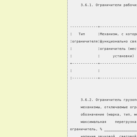
     3.6.1. Ограничители рабочи
-------------+-----------------
¦   Тип      ¦Механизм, с котор
¦ограничителя¦функционально свя
¦            ¦ограничитель (мес
¦            ¦      установки) 
+------------+-----------------
¦            ¦                 
¦------------+-----------------
     3.6.2. Ограничитель грузоп
     механизмы, отключаемые огр
     обозначение (марка, тип, м
     максимальная    перегрузка
ограничитель, % _______________
     наличие звуковой, световой