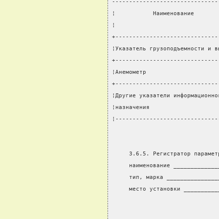
-------------------------------
¦           Наименование       
¦                              
+------------------------------
¦Указатель грузоподъемности и в
+------------------------------
¦Анемометр                     
+------------------------------
¦Другие указатели информационно
¦назначения                    
¦------------------------------
     3.6.5. Регистратор парамет
     наименование _____________
     тип, марка _______________
     место установки __________