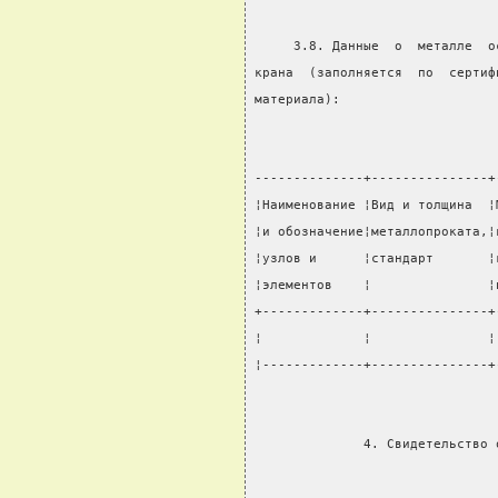
     3.8. Данные  о  металле  о
крана  (заполняется  по  сертиф
материала):
--------------+---------------+
¦Наименование ¦Вид и толщина  ¦
¦и обозначение¦металлопроката,¦
¦узлов и      ¦стандарт       ¦
¦элементов    ¦               ¦
+-------------+---------------+
¦             ¦               ¦
¦-------------+---------------+
              4. Свидетельство 