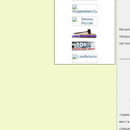
     
     
Начал
проду
орган
     
_____
     
     
     
     
тормо
места
специ