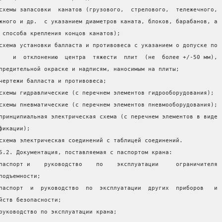
схемы запасовки  канатов (грузового,  стрелового,  тележечного,
жного и др.  с указанием диаметров каната, блоков, барабанов, а
 способа крепления концов канатов);
схема установки балласта и противовеса с указанием о допуске по
    и  отклонению  центра  тяжести  плит  (не  более +/-50 мм),
предительной окраске и надписям, наносимым на плиты;
чертежи балласта и противовеса;
схемы гидравлические (с перечнем элементов гидрооборудования);
схемы пневматические (с перечнем элементов пневмооборудования);
принципиальная электрическая схема (с перечнем элементов в виде
фикации);
схема электрическая соединений с таблицей соединений.
5.2. Документация, поставляемая с паспортом крана:
паспорт и    руководство    по    эксплуатации     ограничителя
подъемности;
паспорт  и  руководство  по  эксплуатации  других  приборов   и
йств безопасности;
руководство по эксплуатации крана;