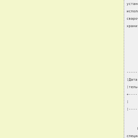
устан
испол
сваро
храни
     
     
-----
¦Дата
¦тель
+----
¦    
¦----
     
специ