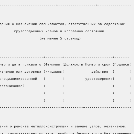
---------------------------+------------------+----------------
дения о назначении специалистов, ответственных за содержание
       грузоподъемных кранов в исправном состоянии
                   (не менее 5 страниц)
---------------------+--------+---------+-------------+-------¬
мер и дата приказа о ¦Фамилия,¦Должность¦Номер и срок ¦Подпись¦
начении или договора ¦инициалы¦         ¦   действия  ¦       ¦
специализированной   ¦        ¦         ¦удостоверения¦       ¦
организацией         ¦        ¦         ¦             ¦       ¦
---------------------+--------+---------+-------------+-------+
                     ¦        ¦         ¦             ¦       ¦
---------------------+--------+---------+-------------+--------
ения о ремонте металлоконструкций и замене узлов, механизмов,
ов, грузозахватных органов, приборов безопасности без изменения