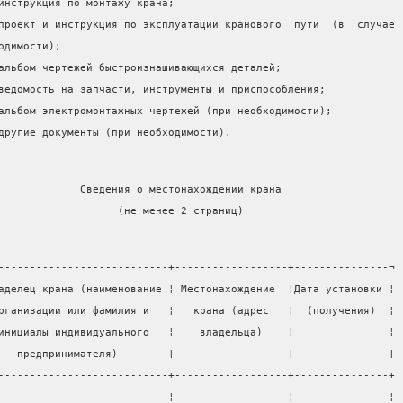
инструкция по монтажу крана;
проект и инструкция по эксплуатации кранового  пути  (в  случае
одимости);
альбом чертежей быстроизнашивающихся деталей;
ведомость на запчасти, инструменты и приспособления;
альбом электромонтажных чертежей (при необходимости);
другие документы (при необходимости).
             Сведения о местонахождении крана
                   (не менее 2 страниц)
---------------------------+------------------+---------------¬
аделец крана (наименование ¦ Местонахождение  ¦Дата установки ¦
рганизации или фамилия и   ¦   крана (адрес   ¦  (получения)  ¦
инициалы индивидуального   ¦    владельца)    ¦               ¦
   предпринимателя)        ¦                  ¦               ¦
---------------------------+------------------+---------------+
                           ¦                  ¦               ¦