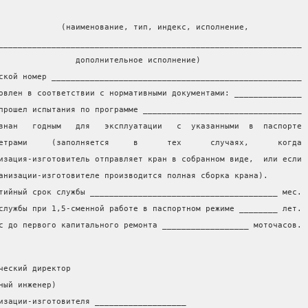
             (наименование, тип, индекс, исполнение,
_______________________________________________________________
                дополнительное исполнение)
ской номер ____________________________________________________
овлен в соответствии с нормативными документами: ______________
прошел испытания по программе _________________________________
знан   годным   для   эксплуатации   с  указанными  в  паспорте
етрами     (заполняется     в      тех      случаях,      когда
изация-изготовитель отправляет кран в собранном виде,  или если
анизации-изготовителе производится полная сборка крана).
тийный срок службы _______________________________________ мес.
службы при 1,5-сменной работе в паспортном режиме ________ лет.
с до первого капитального ремонта __________________ моточасов.
ческий директор
ный инженер)
изации-изготовителя ___________________