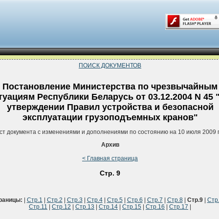
ПОИСК ДОКУМЕНТОВ
Постановление Министерства по чрезвычайным
туациям Республики Беларусь от 03.12.2004 N 45 
утверждении Правил устройства и безопасной
эксплуатации грузоподъемных кранов"
ст документа с изменениями и дополнениями по состоянию на 10 июля 2009 
Архив
< Главная страница
Стр. 9
раницы:
|
Стр.1
|
Стр.2
|
Стр.3
|
Стр.4
|
Стр.5
|
Стр.6
|
Стр.7
|
Стр.8
|
Стр.9
|
Стр
Стр.11
|
Стр.12
|
Стр.13
|
Стр.14
|
Стр.15
|
Стр.16
|
Стр.17
|