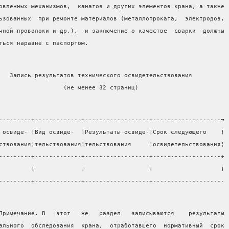
овленных механизмов,  канатов и других элементов крана, а также
ьзованных  при ремонте материалов (металлопроката,  электродов,
чной проволоки и др.),  и заключение о качестве  сварки  должны
ться наравне с паспортом.
   Запись результатов технического освидетельствования
                  (не менее 32 страниц)
---------+-------------+------------------+-------------------¬
 освиде- ¦Вид освиде-  ¦Результаты освиде-¦Срок следующего    ¦
ствования¦тельствования¦тельствования     ¦освидетельствования¦
---------+-------------+------------------+-------------------+
         ¦             ¦                  ¦                   ¦
---------+-------------+------------------+--------------------
Примечание. В   этот   же   раздел   записываются    результаты
ального  обследования  крана,  отработавшего  нормативный  срок