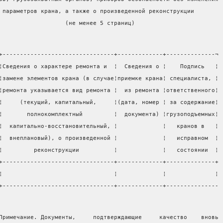
 параметров крана, а также о произведенной реконструкции
                   (не менее 5 страниц)
+--------------------------------+-------------+--------------¬
¦Сведения о характере ремонта и  ¦  Сведения о ¦    Подпись   ¦
¦замене элементов крана (в случае¦приемке крана¦ специалиста, ¦
¦ремонта указывается вид ремонта ¦  из ремонта ¦ответственного¦
¦     (текущий, капитальный,     ¦(дата, номер ¦ за содержание¦
¦       полнокомплектный         ¦  документа) ¦грузоподъемных¦
¦  капитально-восстановительный, ¦             ¦   кранов в   ¦
¦  внеплановый), о произведенной ¦             ¦   исправном  ¦
¦         реконструкции          ¦             ¦   состоянии  ¦
+--------------------------------+-------------+--------------+
¦                                ¦             ¦              ¦
+--------------------------------+-------------+---------------
Примечание. Документы,     подтверждающие     качество    вновь