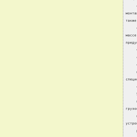
     
монта
также
     
массе
преду
     
     
     
     
специ
     
     
     
грузо
     
устро
     