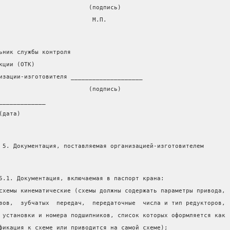
                         (подпись)
                          М.П.
ьник службы контроля
кции (ОТК)
изации-изготовителя ____________________
                         (подпись)
_____________
(дата)
 5. Документация, поставляемая организацией-изготовителем
5.1. Документация, включаемая в паспорт крана:
схемы кинематические (схемы должны содержать параметры привода,
зов,  зубчатых  передач,  передаточные  числа и тип редукторов,
 установки и номера подшипников, список которых оформляется как
фикация к схеме или приводится на самой схеме);