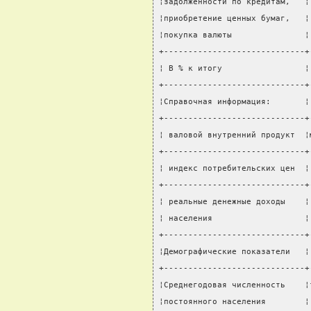
¦задолженности по кредитам,   ¦
¦приобретение ценных бумаг,   ¦
¦покупка валюты               ¦
+-----------------------------+
¦ В % к итогу                 ¦
+-----------------------------+
¦Справочная информация:       ¦
+-----------------------------+
¦ валовой внутренний продукт  ¦
+-----------------------------+
¦ индекс потребительских цен  ¦
+-----------------------------+
¦ реальные денежные доходы    ¦
¦ населения                   ¦
+-----------------------------+
¦Демографические показатели   ¦
+-----------------------------+
¦Среднегодовая численность    ¦
¦постоянного населения        ¦