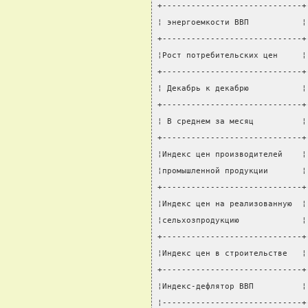
+-----------------------------+
¦ энергоемкости ВВП           ¦
+-----------------------------+
¦Рост потребительских цен     ¦
+-----------------------------+
¦ Декабрь к декабрю           ¦
+-----------------------------+
¦ В среднем за месяц          ¦
+-----------------------------+
¦Индекс цен производителей    ¦
¦промышленной продукции       ¦
+-----------------------------+
¦Индекс цен на реализованную  ¦
¦сельхозпродукцию             ¦
+-----------------------------+
¦Индекс цен в строительстве   ¦
+-----------------------------+
¦Индекс-дефлятор ВВП          ¦
¦-----------------------------+