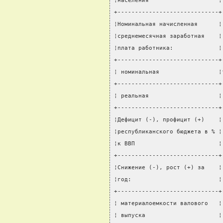
¦населения                    ¦
+-----------------------------+
¦Номинальная начисленная      ¦
¦среднемесячная заработная    ¦
¦плата работника:             ¦
+-----------------------------+
¦ номинальная                 ¦
+-----------------------------+
¦ реальная                    ¦
+-----------------------------+
¦Дефицит (-), профицит (+)    ¦
¦республиканского бюджета в % ¦
¦к ВВП                        ¦
+-----------------------------+
¦Снижение (-), рост (+) за    ¦
¦год:                         ¦
+-----------------------------+
¦ материалоемкости валового   ¦
¦ выпуска                     ¦