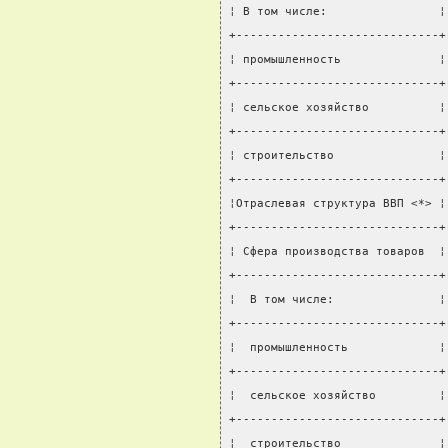
¦ В том числе:                ¦
+-----------------------------+
¦ промышленность              ¦
+-----------------------------+
¦ сельское хозяйство          ¦
+-----------------------------+
¦ строительство               ¦
+-----------------------------+
¦Отраслевая структура ВВП <*> ¦
+-----------------------------+
¦ Сфера производства товаров  ¦
+-----------------------------+
¦  В том числе:               ¦
+-----------------------------+
¦  промышленность             ¦
+-----------------------------+
¦  сельское хозяйство         ¦
+-----------------------------+
¦  строительство              ¦