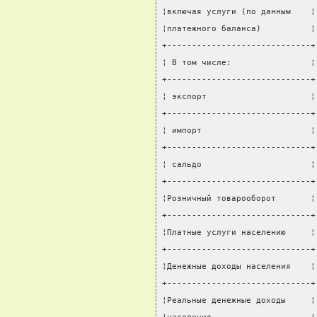
¦включая услуги (по данным    ¦
¦платежного баланса)          ¦
+-----------------------------+
¦ В том числе:                ¦
+-----------------------------+
¦ экспорт                     ¦
+-----------------------------+
¦ импорт                      ¦
+-----------------------------+
¦ сальдо                      ¦
+-----------------------------+
¦Розничный товарооборот       ¦
+-----------------------------+
¦Платные услуги населению     ¦
+-----------------------------+
¦Денежные доходы населения    ¦
+-----------------------------+
¦Реальные денежные доходы     ¦