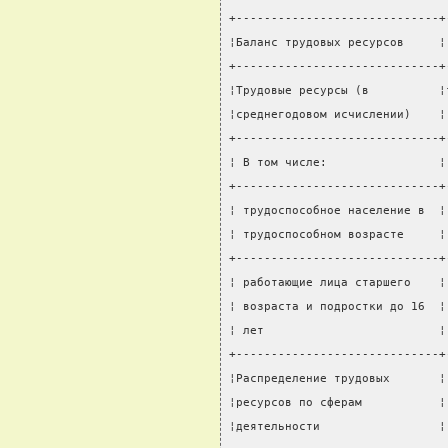
+-----------------------------+
¦Баланс трудовых ресурсов     ¦
+-----------------------------+
¦Трудовые ресурсы (в          ¦
¦среднегодовом исчислении)    ¦
+-----------------------------+
¦ В том числе:                ¦
+-----------------------------+
¦ трудоспособное население в  ¦
¦ трудоспособном возрасте     ¦
+-----------------------------+
¦ работающие лица старшего    ¦
¦ возраста и подростки до 16  ¦
¦ лет                         ¦
+-----------------------------+
¦Распределение трудовых       ¦
¦ресурсов по сферам           ¦
¦деятельности                 ¦