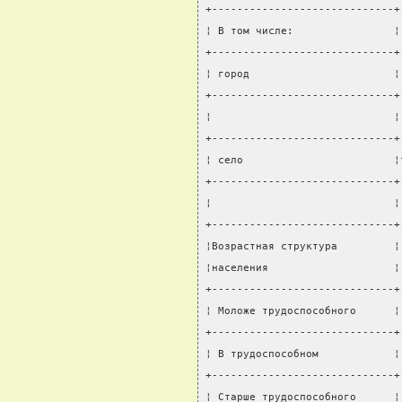
+-----------------------------+
¦ В том числе:                ¦
+-----------------------------+
¦ город                       ¦
+-----------------------------+
¦                             ¦
+-----------------------------+
¦ село                        ¦
+-----------------------------+
¦                             ¦
+-----------------------------+
¦Возрастная структура         ¦
¦населения                    ¦
+-----------------------------+
¦ Моложе трудоспособного      ¦
+-----------------------------+
¦ В трудоспособном            ¦
+-----------------------------+
¦ Старше трудоспособного      ¦