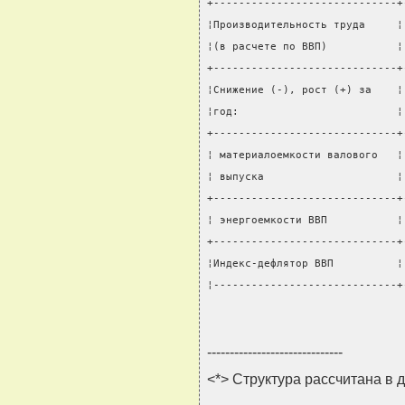
+-----------------------------+
¦Производительность труда     ¦
¦(в расчете по ВВП)           ¦
+-----------------------------+
¦Снижение (-), рост (+) за    ¦
¦год:                         ¦
+-----------------------------+
¦ материалоемкости валового   ¦
¦ выпуска                     ¦
+-----------------------------+
¦ энергоемкости ВВП           ¦
+-----------------------------+
¦Индекс-дефлятор ВВП          ¦
¦-----------------------------+
------------------------------
<*> Структура рассчитана в 