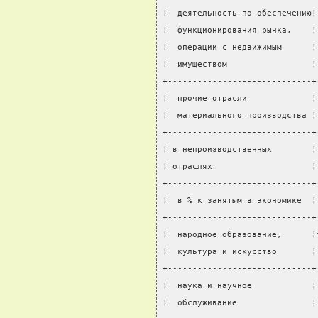
¦  деятельность по обеспечению¦
¦  функционирования рынка,    ¦
¦  операции с недвижимым      ¦
¦  имуществом                 ¦
+-----------------------------+
¦  прочие отрасли             ¦
¦  материального производства ¦
+-----------------------------+
¦ в непроизводственных        ¦
¦ отраслях                    ¦
+-----------------------------+
¦  в % к занятым в экономике  ¦
+-----------------------------+
¦  народное образование,      ¦
¦  культура и искусство       ¦
+-----------------------------+
¦  наука и научное            ¦
¦  обслуживание               ¦