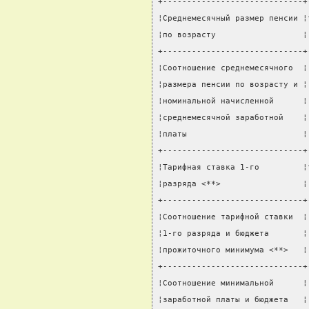
+-----------------------------+
¦Среднемесячный размер пенсии ¦
¦по возрасту                  ¦
+-----------------------------+
¦Соотношение среднемесячного  ¦
¦размера пенсии по возрасту и ¦
¦номинальной начисленной      ¦
¦среднемесячной заработной    ¦
¦платы                        ¦
+-----------------------------+
¦Тарифная ставка 1-го         ¦
¦разряда <**>                 ¦
+-----------------------------+
¦Соотношение тарифной ставки  ¦
¦1-го разряда и бюджета       ¦
¦прожиточного минимума <**>   ¦
+-----------------------------+
¦Соотношение минимальной      ¦
¦заработной платы и бюджета   ¦