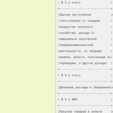
¦ В % к итогу                 ¦
+-----------------------------+
¦Прочие поступления           ¦
¦(поступления от продажи      ¦
¦продуктов сельского          ¦
¦хозяйства, доходы от         ¦
¦официально неучтенной        ¦
¦предпринимательской          ¦
¦деятельности, от продажи     ¦
¦валюты, деньги, полученные по¦
¦переводам, и другие доходы)  ¦
+-----------------------------+
¦ В % к итогу                 ¦
+-----------------------------+
¦Денежные расходы и сбережения¦
+-----------------------------+
¦ В % к ВВП                   ¦
+-----------------------------+
¦Покупка товаров и оплата     ¦