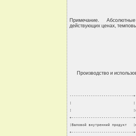
Примечание. Абсолютн
действующих ценах, темповы
Производство и использо
------------------------------+
¦                             ¦
¦                             ¦
+-----------------------------+
¦Валовой внутренний продукт   ¦
+-----------------------------+