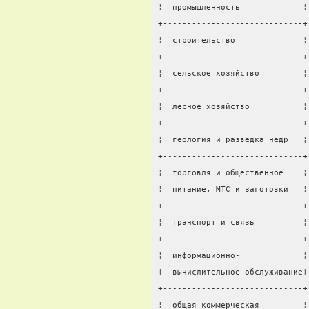
¦  промышленность             ¦
+-----------------------------+
¦  строительство              ¦
+-----------------------------+
¦  сельское хозяйство         ¦
+-----------------------------+
¦  лесное хозяйство           ¦
+-----------------------------+
¦  геология и разведка недр   ¦
+-----------------------------+
¦  торговля и общественное    ¦
¦  питание, МТС и заготовки   ¦
+-----------------------------+
¦  транспорт и связь          ¦
+-----------------------------+
¦  информационно-             ¦
¦  вычислительное обслуживание¦
+-----------------------------+
¦  общая коммерческая         ¦