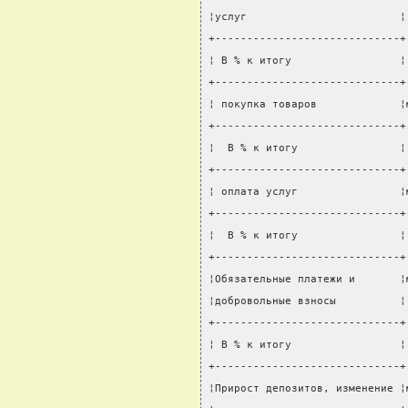
¦услуг                        ¦
+-----------------------------+
¦ В % к итогу                 ¦
+-----------------------------+
¦ покупка товаров             ¦
+-----------------------------+
¦  В % к итогу                ¦
+-----------------------------+
¦ оплата услуг                ¦
+-----------------------------+
¦  В % к итогу                ¦
+-----------------------------+
¦Обязательные платежи и       ¦
¦добровольные взносы          ¦
+-----------------------------+
¦ В % к итогу                 ¦
+-----------------------------+
¦Прирост депозитов, изменение ¦