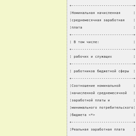
+-----------------------------+
¦Номинальная начисленная      ¦
¦среднемесячная заработная    ¦
¦плата                        ¦
+-----------------------------+
¦ В том числе:                ¦
+-----------------------------+
¦ рабочих и служащих          ¦
+-----------------------------+
¦ работников бюджетной сферы  ¦
+-----------------------------+
¦Соотношение номинальной      ¦
¦начисленной среднемесячной   ¦
¦заработной платы и           ¦
¦минимального потребительского¦
¦бюджета <*>                  ¦
+-----------------------------+
¦Реальная заработная плата    ¦