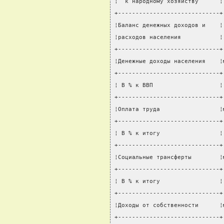
¦  к народному хозяйству      ¦
+-----------------------------+
¦Баланс денежных доходов и    ¦
¦расходов населения           ¦
+-----------------------------+
¦Денежные доходы населения    ¦
+-----------------------------+
¦ В % к ВВП                   ¦
+-----------------------------+
¦Оплата труда                 ¦
+-----------------------------+
¦ В % к итогу                 ¦
+-----------------------------+
¦Социальные трансферты        ¦
+-----------------------------+
¦ В % к итогу                 ¦
+-----------------------------+
¦Доходы от собственности      ¦
+-----------------------------+