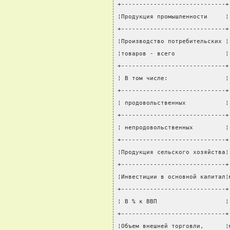
+-----------------------------+
¦Продукция промышленности     ¦
+-----------------------------+
¦Производство потребительских ¦
¦товаров - всего              ¦
+-----------------------------+
¦ В том числе:                ¦
+-----------------------------+
¦ продовольственных           ¦
+-----------------------------+
¦ непродовольственных         ¦
+-----------------------------+
¦Продукция сельского хозяйства¦
+-----------------------------+
¦Инвестиции в основной капитал¦
+-----------------------------+
¦ В % к ВВП                   ¦
+-----------------------------+
¦Объем внешней торговли,      ¦