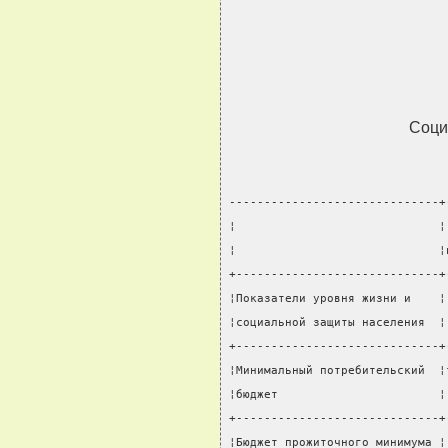
Соци
------------------------------+
¦                             ¦
¦                             ¦
+-----------------------------+
¦Показатели уровня жизни и    ¦
¦социальной защиты населения  ¦
+-----------------------------+
¦Минимальный потребительский  ¦
¦бюджет                       ¦
+-----------------------------+
¦Бюджет прожиточного минимума ¦