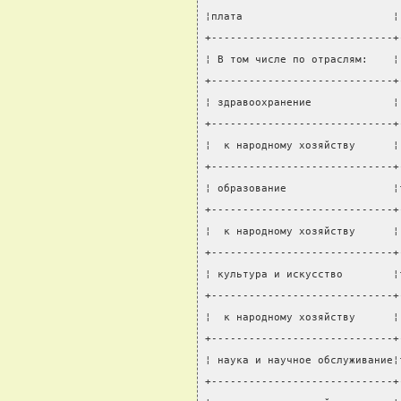
¦плата                        ¦
+-----------------------------+
¦ В том числе по отраслям:    ¦
+-----------------------------+
¦ здравоохранение             ¦
+-----------------------------+
¦  к народному хозяйству      ¦
+-----------------------------+
¦ образование                 ¦
+-----------------------------+
¦  к народному хозяйству      ¦
+-----------------------------+
¦ культура и искусство        ¦
+-----------------------------+
¦  к народному хозяйству      ¦
+-----------------------------+
¦ наука и научное обслуживание¦
+-----------------------------+