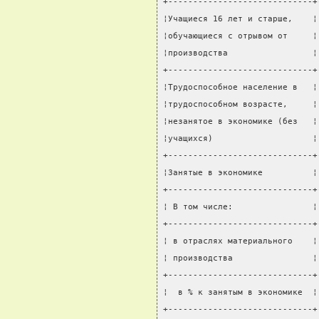
+-----------------------------+
¦Учащиеся 16 лет и старше,    ¦
¦обучающиеся с отрывом от     ¦
¦производства                 ¦
+-----------------------------+
¦Трудоспособное население в   ¦
¦трудоспособном возрасте,     ¦
¦незанятое в экономике (без   ¦
¦учащихся)                    ¦
+-----------------------------+
¦Занятые в экономике          ¦
+-----------------------------+
¦ В том числе:                ¦
+-----------------------------+
¦ в отраслях материального    ¦
¦ производства                ¦
+-----------------------------+
¦  в % к занятым в экономике  ¦
+-----------------------------+