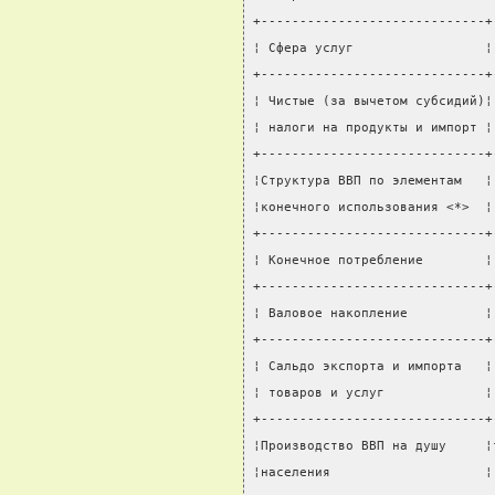
+-----------------------------+
¦ Сфера услуг                 ¦
+-----------------------------+
¦ Чистые (за вычетом субсидий)¦
¦ налоги на продукты и импорт ¦
+-----------------------------+
¦Структура ВВП по элементам   ¦
¦конечного использования <*>  ¦
+-----------------------------+
¦ Конечное потребление        ¦
+-----------------------------+
¦ Валовое накопление          ¦
+-----------------------------+
¦ Сальдо экспорта и импорта   ¦
¦ товаров и услуг             ¦
+-----------------------------+
¦Производство ВВП на душу     ¦
¦населения                    ¦