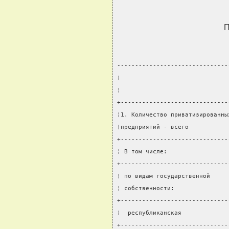
П
-------------------------------
¦                              
¦                              
+------------------------------
¦1. Количество приватизированны
¦предприятий - всего           
+------------------------------
¦ В том числе:                 
+------------------------------
¦ по видам государственной     
¦ собственности:               
+------------------------------
¦  республиканская             
+------------------------------