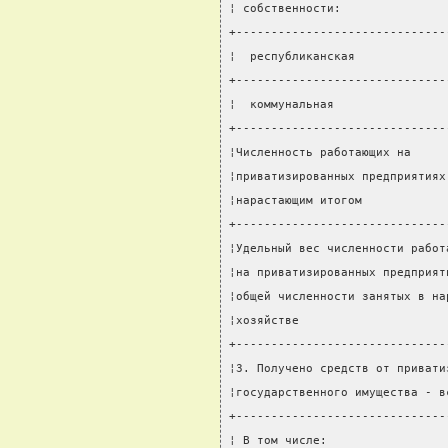
¦ собственности:               
+------------------------------
¦  республиканская             
+------------------------------
¦  коммунальная                
+------------------------------
¦Численность работающих на     
¦приватизированных предприятиях
¦нарастающим итогом            
+------------------------------
¦Удельный вес численности работ
¦на приватизированных предприят
¦общей численности занятых в на
¦хозяйстве                     
+------------------------------
¦3. Получено средств от привати
¦государственного имущества - в
+------------------------------
¦ В том числе:                 