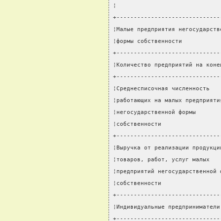
¦                              
+------------------------------
¦Малые предприятия негосударств
¦формы собственности           
+------------------------------
¦Количество предприятий на коне
+------------------------------
¦Среднесписочная численность   
¦работающих на малых предприяти
¦негосударственной формы       
¦собственности                 
+------------------------------
¦Выручка от реализации продукци
¦товаров, работ, услуг малых   
¦предприятий негосударственной 
¦собственности                 
+------------------------------
¦Индивидуальные предприниматели
+------------------------------