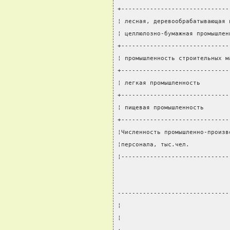
+------------------------------
¦ лесная, деревообрабатывающая 
¦ целлюлозно-бумажная промышлен
+------------------------------
¦ промышленность строительных м
+------------------------------
¦ легкая промышленность        
+------------------------------
¦ пищевая промышленность       
+------------------------------
¦Численность промышленно-произв
¦персонала, тыс.чел.           
¦------------------------------
-------------------------------
¦                              
¦                              