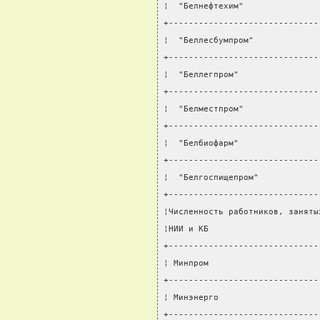
¦  "Белнефтехим"               
+------------------------------
¦  "Беллесбумпром"             
+------------------------------
¦  "Беллегпром"                
+------------------------------
¦  "Белместпром"               
+------------------------------
¦  "Белбиофарм"                
+------------------------------
¦  "Белгоспищепром"            
+------------------------------
¦Численность работников, заняты
¦НИИ и КБ                      
+------------------------------
¦ Минпром                      
+------------------------------
¦ Минэнерго                    
+------------------------------