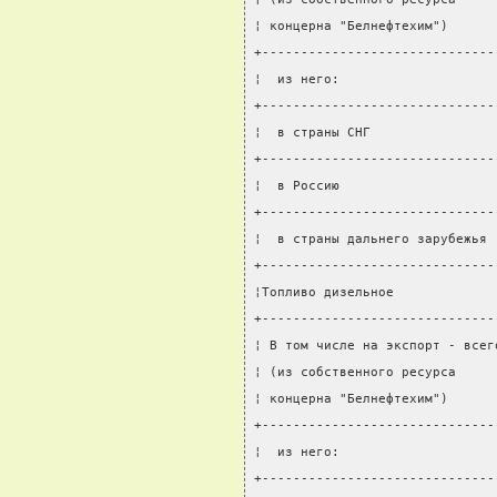
¦ концерна "Белнефтехим")      
+------------------------------
¦  из него:                    
+------------------------------
¦  в страны СНГ                
+------------------------------
¦  в Россию                    
+------------------------------
¦  в страны дальнего зарубежья 
+------------------------------
¦Топливо дизельное             
+------------------------------
¦ В том числе на экспорт - всег
¦ (из собственного ресурса     
¦ концерна "Белнефтехим")      
+------------------------------
¦  из него:                    
+------------------------------