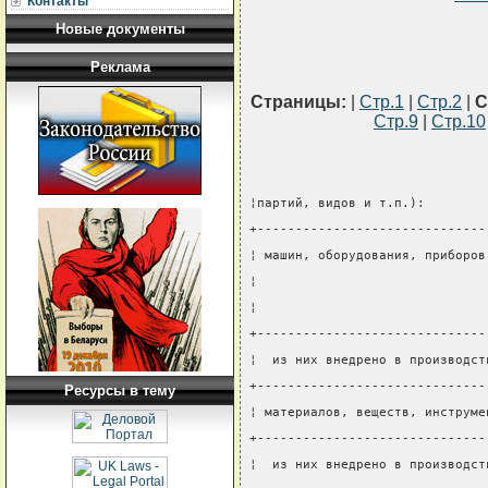
Контакты
Новые документы
Реклама
Страницы:
|
Стр.1
|
Стр.2
|
С
Стр.9
|
Стр.10
¦партий, видов и т.п.):        
+------------------------------
¦ машин, оборудования, приборов
¦                              
¦                              
+------------------------------
¦  из них внедрено в производст
+------------------------------
Ресурсы в тему
¦ материалов, веществ, инструме
+------------------------------
¦  из них внедрено в производст