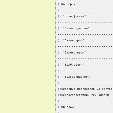
¦ Концерны:                    
+------------------------------
¦  "Белнефтехим"               
+------------------------------
¦  "Беллесбумпром"             
+------------------------------
¦  "Беллегпром"                
+------------------------------
¦  "Белместпром"               
+------------------------------
¦  "Белбиофарм"                
+------------------------------
¦  "Белгоспищепром"            
+------------------------------
¦Внедрение прогрессивных ресурс
¦энергосберегающих технологий  
+------------------------------
¦ Минпром                      