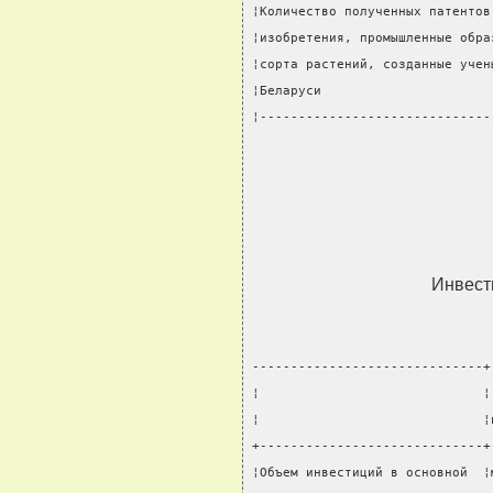
¦Количество полученных патентов
¦изобретения, промышленные обра
¦сорта растений, созданные учен
¦Беларуси                      
¦------------------------------
Инвест
------------------------------+
¦                             ¦
¦                             ¦
+-----------------------------+
¦Объем инвестиций в основной  ¦