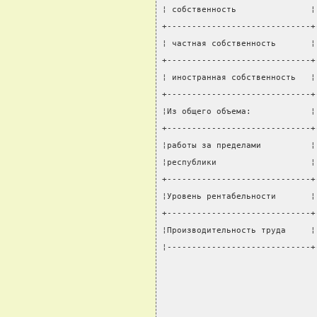
¦ собственность               ¦
+-----------------------------+
¦ частная собственность       ¦
+-----------------------------+
¦ иностранная собственность   ¦
+-----------------------------+
¦Из общего объема:            ¦
+-----------------------------+
¦работы за пределами          ¦
¦республики                   ¦
+-----------------------------+
¦Уровень рентабельности       ¦
+-----------------------------+
¦Производительность труда     ¦
¦-----------------------------+