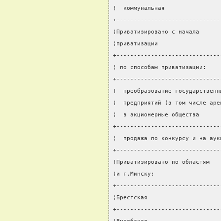
¦  коммунальная                
+------------------------------
¦Приватизировано с начала      
¦приватизации                  
+------------------------------
¦ по способам приватизации:    
+------------------------------
¦  преобразование государственн
¦  предприятий (в том числе аре
¦  в акционерные общества      
+------------------------------
¦  продажа по конкурсу и на аук
+------------------------------
¦Приватизировано по областям   
¦и г.Минску:                   
+------------------------------
¦Брестская                     
+------------------------------