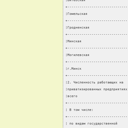
¦Витебская                     
+------------------------------
¦Гомельская                    
+------------------------------
¦Гродненская                   
+------------------------------
¦Минская                       
+------------------------------
¦Могилевская                   
+------------------------------
¦г.Минск                       
+------------------------------
¦2. Численность работающих на  
¦приватизированных предприятиях
¦всего                         
+------------------------------
¦ В том числе:                 
+------------------------------
¦ по видам государственной     