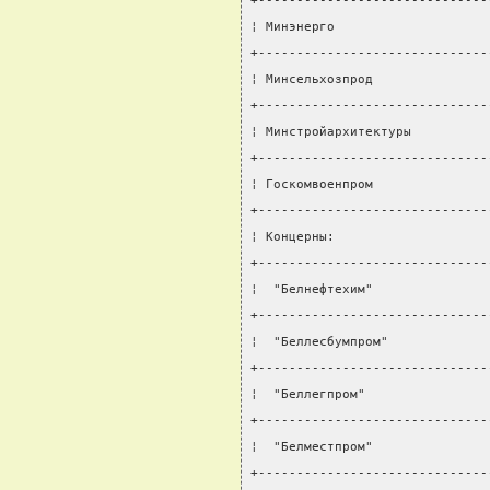
+------------------------------
¦ Минэнерго                    
+------------------------------
¦ Минсельхозпрод               
+------------------------------
¦ Минстройархитектуры          
+------------------------------
¦ Госкомвоенпром               
+------------------------------
¦ Концерны:                    
+------------------------------
¦  "Белнефтехим"               
+------------------------------
¦  "Беллесбумпром"             
+------------------------------
¦  "Беллегпром"                
+------------------------------
¦  "Белместпром"               
+------------------------------