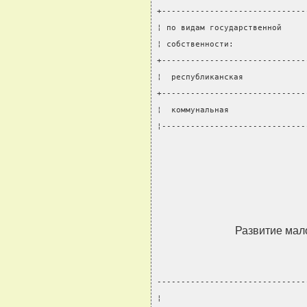
+------------------------------
¦ по видам государственной     
¦ собственности:               
+------------------------------
¦  республиканская             
+------------------------------
¦  коммунальная                
¦------------------------------
Развитие мал
-------------------------------
¦                              