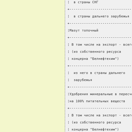
¦  в страны СНГ                
+------------------------------
¦  в страны дальнего зарубежья 
+------------------------------
¦Мазут топочный                
+------------------------------
¦ В том числе на экспорт - всег
¦ (из собственного ресурса     
¦ концерна "Белнефтехим")      
+------------------------------
¦  из него в страны дальнего   
¦  зарубежья                   
+------------------------------
¦Удобрения минеральные в пересч
¦на 100% питательных веществ   
+------------------------------
¦ В том числе на экспорт - всег
¦ (из собственного ресурса     
¦ концерна "Белнефтехим")      