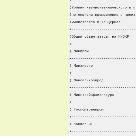
+------------------------------
¦Уровни научно-технического и п
¦потенциала промышленного произ
¦министерств и концернов       
+------------------------------
¦Общий объем затрат на НИОКР   
+------------------------------
¦ Минпром                      
+------------------------------
¦ Минэнерго                    
+------------------------------
¦ Минсельхозпрод               
+------------------------------
¦ Минстройархитектуры          
+------------------------------
¦ Госкомвоенпром               
+------------------------------
¦ Концерны:                    
+------------------------------