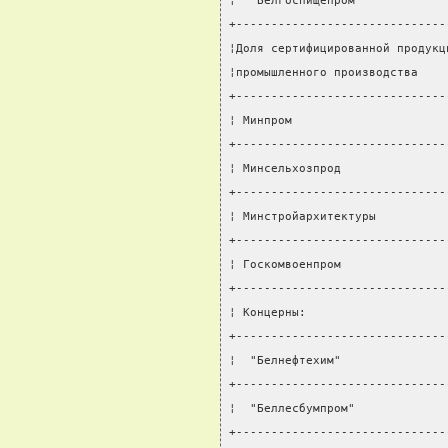
¦  "Белгоспищепром"            
+------------------------------
¦Доля сертифицированной продукц
¦промышленного производства    
+------------------------------
¦ Минпром                      
+------------------------------
¦ Минсельхозпрод               
+------------------------------
¦ Минстройархитектуры          
+------------------------------
¦ Госкомвоенпром               
+------------------------------
¦ Концерны:                    
+------------------------------
¦  "Белнефтехим"               
+------------------------------
¦  "Беллесбумпром"             
+------------------------------