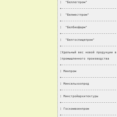
¦  "Беллегпром"                
+------------------------------
¦  "Белместпром"               
+------------------------------
¦  "Белбиофарм"                
+------------------------------
¦  "Белгоспищепром"            
+------------------------------
¦Удельный вес новой продукции в
¦промышленного производства    
+------------------------------
¦ Минпром                      
+------------------------------
¦ Минсельхозпрод               
+------------------------------
¦ Минстройархитектуры          
+------------------------------
¦ Госкомвоенпром               
+------------------------------