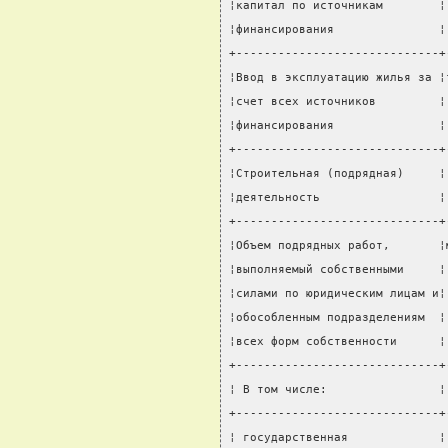
¦капитал по источникам        ¦
¦финансирования               ¦
+-----------------------------+
¦Ввод в эксплуатацию жилья за ¦
¦счет всех источников         ¦
¦финансирования               ¦
+-----------------------------+
¦Строительная (подрядная)     ¦
¦деятельность                 ¦
+-----------------------------+
¦Объем подрядных работ,       ¦
¦выполняемый собственными     ¦
¦силами по юридическим лицам и¦
¦обособленным подразделениям  ¦
¦всех форм собственности      ¦
+-----------------------------+
¦ В том числе:                ¦
+-----------------------------+
¦ государственная             ¦