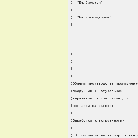
¦  "Белбиофарм"                
+------------------------------
¦  "Белгоспищепром"            
¦------------------------------
-------------------------------
¦                              
¦                              
¦                              
+------------------------------
¦Объемы производства промышленн
¦продукции в натуральном       
¦выражении, в том числе для    
¦поставки на экспорт           
+------------------------------
¦Выработка электроэнергии      
+------------------------------
¦ В том числе на экспорт - всег