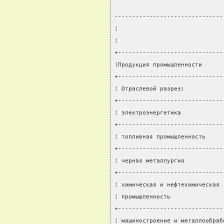
-------------------------------
¦                              
¦                              
+------------------------------
¦Продукция промышленности      
+------------------------------
¦ Отраслевой разрез:           
+------------------------------
¦ электроэнергетика            
+------------------------------
¦ топливная промышленность     
+------------------------------
¦ черная металлургия           
+------------------------------
¦ химическая и нефтехимическая 
¦ промышленность               
+------------------------------
¦ машиностроение и металлообраб