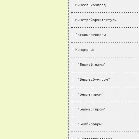
¦ Минсельхозпрод               
+------------------------------
¦ Минстройархитектуры          
+------------------------------
¦ Госкомвоенпром               
+------------------------------
¦ Концерны:                    
+------------------------------
¦  "Белнефтехим"               
+------------------------------
¦  "Беллесбумпром"             
+------------------------------
¦  "Беллегпром"                
+------------------------------
¦  "Белместпром"               
+------------------------------
¦  "Белбиофарм"                
+------------------------------