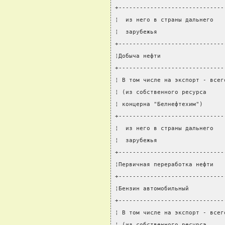
+------------------------------
¦  из него в страны дальнего   
¦  зарубежья                   
+------------------------------
¦Добыча нефти                  
+------------------------------
¦ В том числе на экспорт - всег
¦ (из собственного ресурса     
¦ концерна "Белнефтехим")      
+------------------------------
¦  из него в страны дальнего   
¦  зарубежья                   
+------------------------------
¦Первичная переработка нефти   
+------------------------------
¦Бензин автомобильный          
+------------------------------
¦ В том числе на экспорт - всег
¦ (из собственного ресурса     