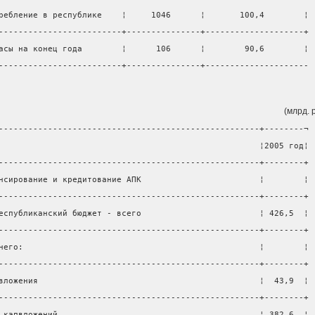
ребление в республике    ¦     1046      ¦       100,4        ¦
-------------------------+---------------+--------------------+
асы на конец года        ¦      106      ¦        90,6        ¦
-------------------------+---------------+---------------------
(млрд. 
-----------------------------------------------------+--------¬
                                                     ¦2005 год¦
-----------------------------------------------------+--------+
нсирование и кредитование АПК                        ¦        ¦
-----------------------------------------------------+--------+
еспубликанский бюджет - всего                        ¦ 426,5  ¦
-----------------------------------------------------+--------+
него:                                                ¦        ¦
-----------------------------------------------------+--------+
вложения                                             ¦  43,9  ¦
-----------------------------------------------------+--------+
 капвложений                                         ¦ 382,6  ¦