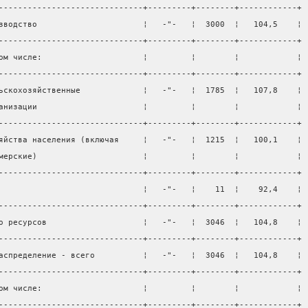
------------------------------+---------+--------+------------+
зводство                      ¦   -"-   ¦  3000  ¦   104,5    ¦
------------------------------+---------+--------+------------+
ом числе:                     ¦         ¦        ¦            ¦
------------------------------+---------+--------+------------+
ьскохозяйственные             ¦   -"-   ¦  1785  ¦   107,8    ¦
анизации                      ¦         ¦        ¦            ¦
------------------------------+---------+--------+------------+
яйства населения (включая     ¦   -"-   ¦  1215  ¦   100,1    ¦
мерские)                      ¦         ¦        ¦            ¦
------------------------------+---------+--------+------------+
                              ¦   -"-   ¦    11  ¦    92,4    ¦
------------------------------+---------+--------+------------+
о ресурсов                    ¦   -"-   ¦  3046  ¦   104,8    ¦
------------------------------+---------+--------+------------+
аспределение - всего          ¦   -"-   ¦  3046  ¦   104,8    ¦
------------------------------+---------+--------+------------+
ом числе:                     ¦         ¦        ¦            ¦
------------------------------+---------+--------+------------+