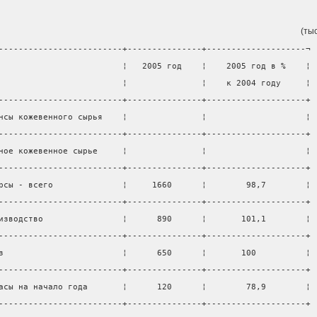
(тыс
-------------------------+---------------+--------------------¬
                         ¦   2005 год    ¦    2005 год в %    ¦
                         ¦               ¦    к 2004 году     ¦
-------------------------+---------------+--------------------+
нсы кожевенного сырья    ¦               ¦                    ¦
-------------------------+---------------+--------------------+
ное кожевенное сырье     ¦               ¦                    ¦
-------------------------+---------------+--------------------+
рсы - всего              ¦     1660      ¦        98,7        ¦
-------------------------+---------------+--------------------+
изводство                ¦      890      ¦       101,1        ¦
-------------------------+---------------+--------------------+
з                        ¦      650      ¦       100          ¦
-------------------------+---------------+--------------------+
асы на начало года       ¦      120      ¦        78,9        ¦
-------------------------+---------------+--------------------+