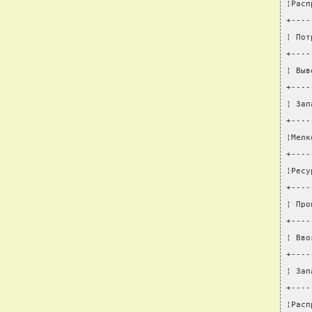
¦Расп
+----
¦ Пот
+----
¦ Выв
+----
¦ Зап
+----
¦Мелк
+----
¦Ресу
+----
¦ Про
+----
¦ Вво
+----
¦ Зап
+----
¦Расп