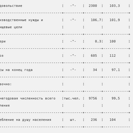
довольствие                   ¦   -"-   ¦  2300  ¦   103,3    ¦
------------------------------+---------+--------+------------+
изводственные нужды и         ¦   -"-   ¦   106,7¦   101,9    ¦
ищевые цели                   ¦         ¦        ¦            ¦
------------------------------+---------+--------+------------+
ери                           ¦   -"-   ¦     0,3¦   100      ¦
------------------------------+---------+--------+------------+
оз                            ¦   -"-   ¦   605  ¦   112      ¦
------------------------------+---------+--------+------------+
сы на конец года              ¦   -"-   ¦    34  ¦    97,1    ¦
------------------------------+---------+--------+------------+
вочно:                        ¦         ¦        ¦            ¦
------------------------------+---------+--------+------------+
негодовая численность всего   ¦тыс.чел. ¦  9756  ¦    99,5    ¦
ления                         ¦         ¦        ¦            ¦
------------------------------+---------+--------+------------+
ебление на душу населения     ¦   шт.   ¦   236  ¦   104      ¦
------------------------------+---------+--------+-------------