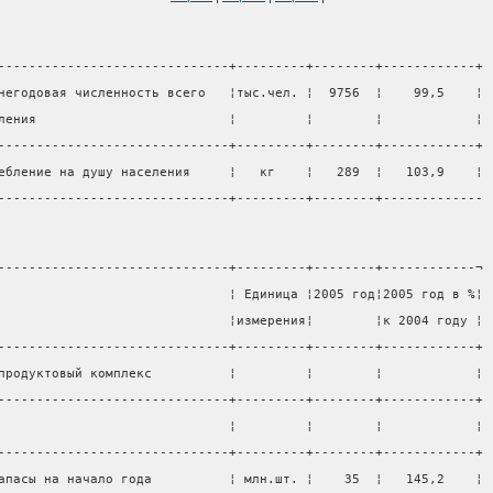
------------------------------+---------+--------+------------+
негодовая численность всего   ¦тыс.чел. ¦  9756  ¦    99,5    ¦
ления                         ¦         ¦        ¦            ¦
------------------------------+---------+--------+------------+
ебление на душу населения     ¦   кг    ¦   289  ¦   103,9    ¦
------------------------------+---------+--------+-------------
------------------------------+---------+--------+------------¬
                              ¦ Единица ¦2005 год¦2005 год в %¦
                              ¦измерения¦        ¦к 2004 году ¦
------------------------------+---------+--------+------------+
продуктовый комплекс          ¦         ¦        ¦            ¦
------------------------------+---------+--------+------------+
                              ¦         ¦        ¦            ¦
------------------------------+---------+--------+------------+
апасы на начало года          ¦ млн.шт. ¦    35  ¦   145,2    ¦