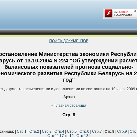
ПОИСК ДОКУМЕНТОВ
остановление Министерства экономики Республи
арусь от 13.10.2004 N 224 "Об утверждении расче
балансовых показателей прогноза социально-
ономического развития Республики Беларусь на 
год"
ст документа с изменениями и дополнениями по состоянию на 10 июля 2009 
Архив
< Главная страница
Стр. 8
раницы:
|
Стр.1
|
Стр.2
|
Стр.3
|
Стр.4
|
Стр.5
|
Стр.6
|
Стр.7
|
Стр.8
|
Стр.9
|
Стр
Стр.11
|
Стр.12
|
Стр.13
|