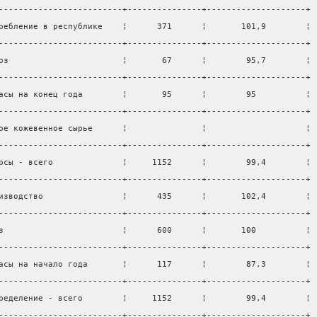
-------------------------+---------------+--------------------+
ребление в республике    ¦      371      ¦       101,9        ¦
-------------------------+---------------+--------------------+
оз                       ¦       67      ¦        95,7        ¦
-------------------------+---------------+--------------------+
асы на конец года        ¦       95      ¦        95          ¦
-------------------------+---------------+--------------------+
ое кожевенное сырье      ¦               ¦                    ¦
-------------------------+---------------+--------------------+
рсы - всего              ¦     1152      ¦        99,4        ¦
-------------------------+---------------+--------------------+
изводство                ¦      435      ¦       102,4        ¦
-------------------------+---------------+--------------------+
з                        ¦      600      ¦       100          ¦
-------------------------+---------------+--------------------+
асы на начало года       ¦      117      ¦        87,3        ¦
-------------------------+---------------+--------------------+
ределение - всего        ¦     1152      ¦        99,4        ¦
-------------------------+---------------+--------------------+