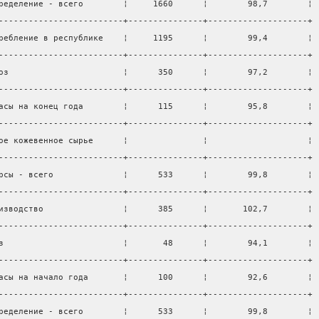
ределение - всего        ¦     1660      ¦        98,7        ¦
-------------------------+---------------+--------------------+
ребление в республике    ¦     1195      ¦        99,4        ¦
-------------------------+---------------+--------------------+
оз                       ¦      350      ¦        97,2        ¦
-------------------------+---------------+--------------------+
асы на конец года        ¦      115      ¦        95,8        ¦
-------------------------+---------------+--------------------+
ое кожевенное сырье      ¦               ¦                    ¦
-------------------------+---------------+--------------------+
рсы - всего              ¦      533      ¦        99,8        ¦
-------------------------+---------------+--------------------+
изводство                ¦      385      ¦       102,7        ¦
-------------------------+---------------+--------------------+
з                        ¦       48      ¦        94,1        ¦
-------------------------+---------------+--------------------+
асы на начало года       ¦      100      ¦        92,6        ¦
-------------------------+---------------+--------------------+
ределение - всего        ¦      533      ¦        99,8        ¦