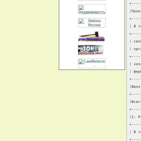
+----
¦Прои
+----
¦ В т
+----
¦ сел
¦ орг
+----
¦ хоз
¦ фер
+----
¦Ввоз
+----
¦Всег
+----
¦2. Р
+----
¦ В т
+----