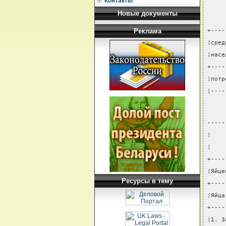
Контакты
Новые документы
Реклама
+----
¦сред
¦насе
+----
¦потр
¦----
-----
¦    
¦    
+----
¦Яйце
Ресурсы в тему
+----
¦Яйца
+----
¦1. З