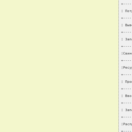
+----
¦ Пот
+----
¦ Выв
+----
¦ Зап
+----
¦Свин
+----
¦Ресу
+----
¦ Про
+----
¦ Вво
+----
¦ Зап
+----
¦Расп
+----