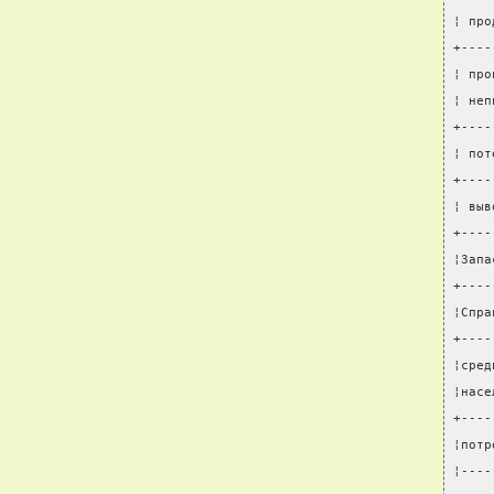
¦ про
+----
¦ про
¦ неп
+----
¦ пот
+----
¦ выв
+----
¦Запа
+----
¦Спра
+----
¦сред
¦насе
+----
¦потр
¦----