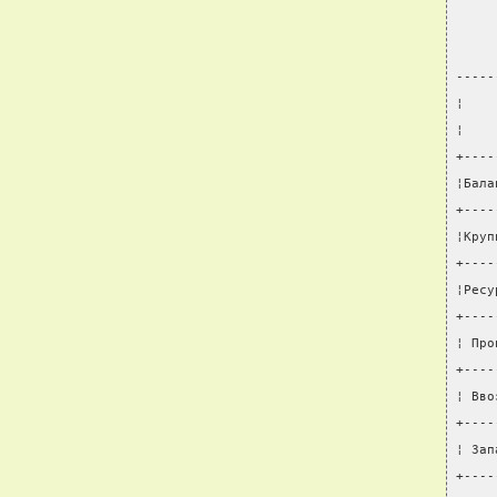
-----
¦    
¦    
+----
¦Бала
+----
¦Круп
+----
¦Ресу
+----
¦ Про
+----
¦ Вво
+----
¦ Зап
+----