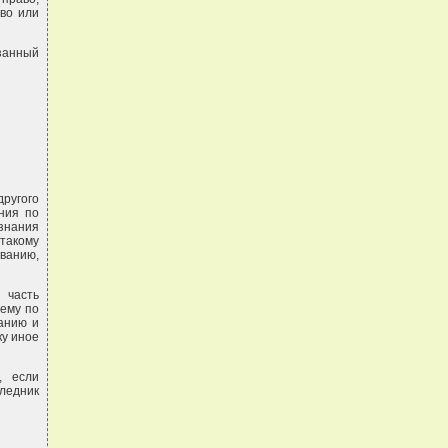
тво или
язанный
другого
ания по
изнания
такому
ованию,
 часть
шему по
анию и
ку иное
, если
ледник