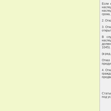
Если 
насле
насле
срока
2. Отк
3. От
откры
В слу
насле
должн
1045).
(в ред.
Отказ
преду
4. От
гражд
предв
Статья
под у