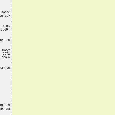
р после
ся ему
т быть
 1069 -
едства
 могут
й 1072
 срока
(статья
го для
принял