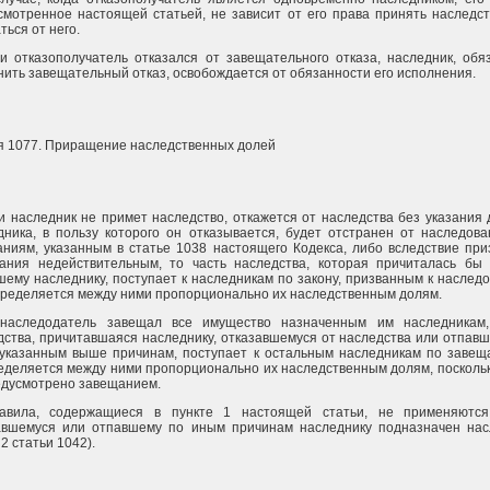
смотренное настоящей статьей, не зависит от его права принять наследс
ться от него.
ли отказополучатель отказался от завещательного отказа, наследник, об
нить завещательный отказ, освобождается от обязанности его исполнения.
я 1077. Приращение наследственных долей
ли наследник не примет наследство, откажется от наследства без указания 
дника, в пользу которого он отказывается, будет отстранен от наследов
аниям, указанным в статье 1038 настоящего Кодекса, либо вследствие пр
ания недействительным, то часть наследства, которая причиталась бы 
шему наследнику, поступает к наследникам по закону, призванным к наслед
пределяется между ними пропорционально их наследственным долям.
наследодатель завещал все имущество назначенным им наследникам,
дства, причитавшаяся наследнику, отказавшемуся от наследства или отпав
указанным выше причинам, поступает к остальным наследникам по завещ
еделяется между ними пропорционально их наследственным долям, посколь
едусмотрено завещанием.
авила, содержащиеся в пункте 1 настоящей статьи, не применяются
авшемуся или отпавшему по иным причинам наследнику подназначен нас
 2 статьи 1042).