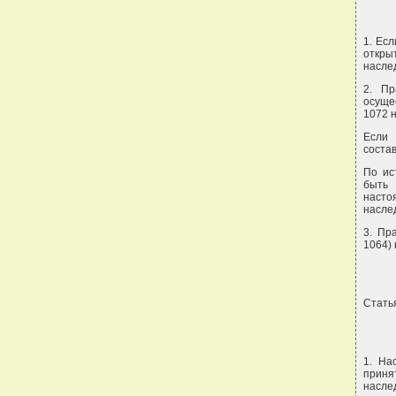
1. Ес
откры
наслед
2. Пр
осуще
1072 
Если 
состав
По ис
быть 
насто
насле
3. Пр
1064) 
Статья
1. На
приня
насле