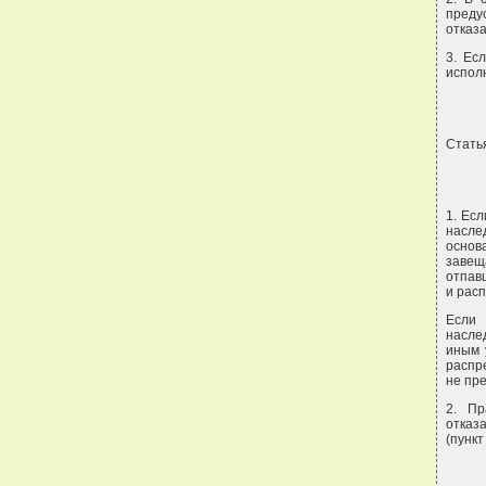
преду
отказа
3. Ес
испол
Стать
1. Ес
насле
основ
завещ
отпав
и рас
Если 
насле
иным 
распр
не пр
2. Пр
отказ
(пункт