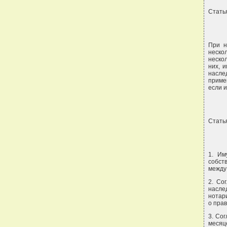
Стать
При н
неско
неско
них, 
насле
приме
если 
Стать
1. Им
собст
между
2. Со
насле
нотар
о прав
3. Со
месяц