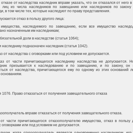
 отказе от наследства наследник вправе указать, что он отказался от него в
х лиц из числа наследников по завещанию или наследников по закону
и, в том числе тех, которые наследуют по праву представления.
ускается отказ в пользу другого лица:
 имущества, наследуемого по завещанию, если все имущество наследо
ано назначенным им наследникам;
обязательной доли в наследстве (статья 1064);
и наследнику подназначен наследник (статья 1042).
аз от наследства с оговорками или под условием не допускается.
каз от части причитающегося наследнику наследства не допускается. Н
дник призывается к наследованию и по завещанию, и по закону, он 
аться от наследства, причитающегося ему по одному из этих оснований л
 основаниям.
я 1076. Право отказаться от получения завещательного отказа
азополучатель вправе отказаться от получения завещательного отказа.
 от части причитающегося отказополучателю имущества, отказ в пользу д
с оговорками или под условием не допускается.
случае, когда отказополучатель является одновременно наследником, его