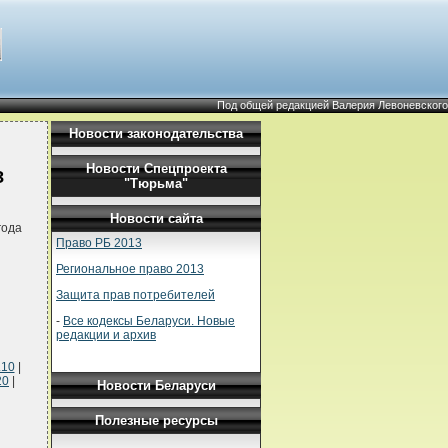
Под общей редакцией Валерия Левоневского
Новости законодательства
Новости Спецпроекта
З
"Тюрьма"
Новости сайта
года
Право РБ 2013
Региональное право 2013
Защита прав потребителей
-
Все кодексы Беларуси. Новые
редакции и архив
.10
|
20
|
Новости Беларуси
Полезные ресурсы