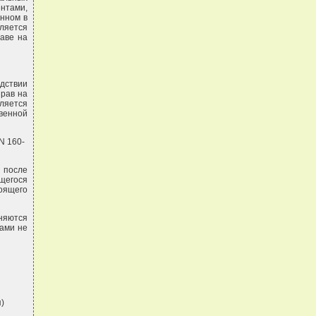
нтами,
анном в
ляется
аве на
едствии
прав на
ляется
венной
N 160-
 после
ющегося
оящего
еняются
ками не
)