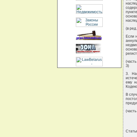
насле
содер
пункт
основ
наслед
(в ред.
Если 
аннул
недви
основ
регис
(часть
З)
3. На
истеч
ему н
Кодекс
В случ
посто
преду
(часть
Стать