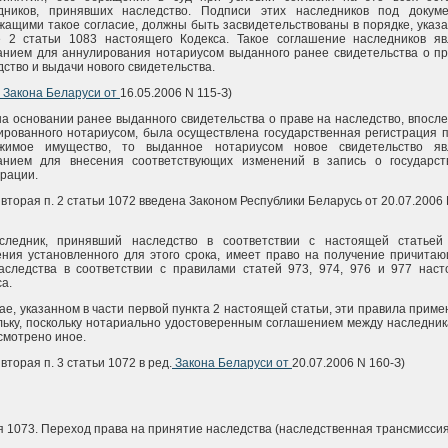
дников, принявших наследство. Подписи этих наследников под докуме
жащими такое согласие, должны быть засвидетельствованы в порядке, указ
е 2 статьи 1083 настоящего Кодекса. Такое соглашение наследников яв
анием для аннулирования нотариусом выданного ранее свидетельства о пр
ство и выдачи нового свидетельства.
Закона Беларуси от
16.05.2006 N 115-З)
на основании ранее выданного свидетельства о праве на наследство, впосл
ированного нотариусом, была осуществлена государственная регистрация 
жимое имущество, то выданное нотариусом новое свидетельство яв
анием для внесения соответствующих изменений в запись о государст
трации.
 вторая п. 2 статьи 1072 введена Законом Республики Беларусь от 20.07.2006 
следник, принявший наследство в соответствии с настоящей статьей
ения установленного для этого срока, имеет право на получение причита
аследства в соответствии с правилами статей 973, 974, 976 и 977 наст
а.
ае, указанном в части первой пункта 2 настоящей статьи, эти правила прим
льку, поскольку нотариально удостоверенным соглашением между наследни
смотрено иное.
 вторая п. 3 статьи 1072 в ред.
Закона Беларуси от
20.07.2006 N 160-З)
я 1073. Переход права на принятие наследства (наследственная трансмиссия