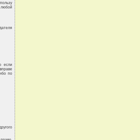
 пользу
 любой
дателя
о если
вправе
ибо по
ругого
 право,