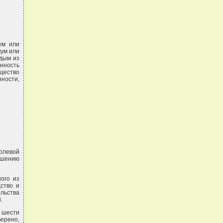
ум или
вум или
ждым из
енность
щество
ности,
олевой
лашению
ого из
ство и
ельства
.
е шести
верено,