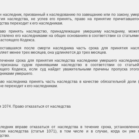
ли наследник, призванный к наследованию по завещанию или по закону, уме
тия наследства, не успев его принять, право на принятие причитавшего
ства переходит к его наследникам.
аво принять наследство, принадлежащее умершему наследнику, може
ствлено его наследниками на общих основаниях в соответствии со статьями
настоящего Кодекса.
оставшаяся после смерти наследника часть срока для принятия насл
ляет менее трех месяцев, она удлиняется до трех месяцев.
течении срока для принятия наследства наследники умершего наследника
признаны судом принявшими наследство в соответствии со статье
ящего Кодекса, если суд найдет уважительными причины пропуска этого
дниками умершего.
аво наследника принять часть наследства в качестве обязательной доли 
не переходит к его наследникам.
 1074. Право отказаться от наследства
следник вправе отказаться от наследства в течение срока, установленно
тия наследства (статья 1071), в том числе и в случае, когда он уже 
дство.