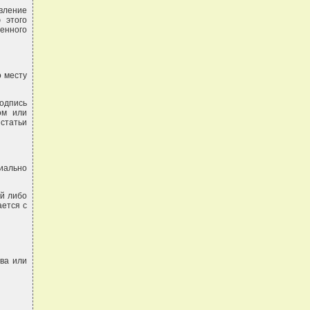
вление
 этого
енного
о месту
одпись
ом или
 статьи
иально
ий либо
ется с
тва или