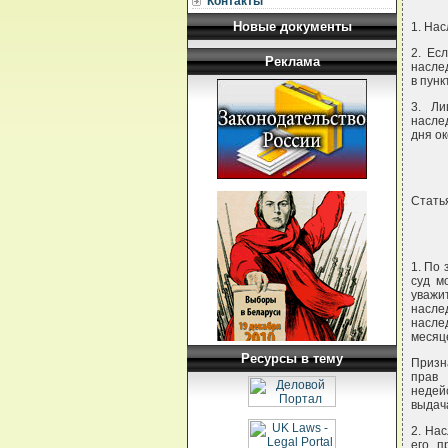
Контакты
Новые документы
1. На
2. Ес
Реклама
наслед
в пунк
3. Ли
насле
дня ок
Стать
1. По 
суд м
уважи
насле
наслед
месяце
Ресурсы в тему
Призн
прав
недей
выдача
2. На
его п