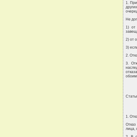
1. При
други
очеред
Не доп
1) от
завещ
2) от 
3) есл
2. Отк
3. От
насле
отказ
обоим
Стать
1. Отк
Отказ
лица, 
2. В 