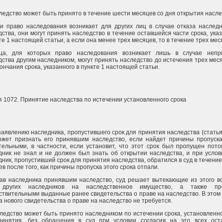
следство может быть принято в течение шести месяцев со дня открытия насле
ли право наследования возникает для других лиц в случае отказа наслед
ства, они могут принять наследство в течение оставшейся части срока, ука
те 1 настоящей статьи, а если она менее трех месяцев, то в течение трех мес
ца, для которых право наследования возникает лишь в случае непр
дства другим наследником, могут принять наследство до истечения трех мес
ончания срока, указанного в пункте 1 настоящей статьи.
я 1072. Принятие наследства по истечении установленного срока
заявлению наследника, пропустившего срок для принятия наследства (статья
ожет признать его принявшим наследство, если найдет причины пропуска
тельными, в частности, если установит, что этот срок был пропущен пото
дник не знал и не должен был знать об открытии наследства, и при услов
ник, пропустивший срок для принятия наследства, обратился в суд в течени
в после того, как причины пропуска этого срока отпали.
ав наследника принявшим наследство, суд решает вытекающие из этого в
 других наследников на наследственное имущество, а также пр
ствительными выданные ранее свидетельства о праве на наследство. В этом
 нового свидетельства о праве на наследство не требуется.
следство может быть принято наследником по истечении срока, установленн
ринятия, без обращения в суд при условии согласия на это всех ост