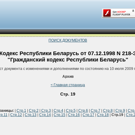
ПОИСК ДОКУМЕНТОВ
Кодекс Республики Беларусь от 07.12.1998 N 218-
"Гражданский кодекс Республики Беларусь"
ст документа с изменениями и дополнениями по состоянию на 10 июля 2009 
Архив
< Главная страница
Стр. 19
раницы:
|
Стр.1
|
Стр.2
|
Стр.3
|
Стр.4
|
Стр.5
|
Стр.6
|
Стр.7
|
Стр.8
|
Стр.9
|
Стр
р.11
|
Стр.12
|
Стр.13
|
Стр.14
|
Стр.15
|
Стр.16
|
Стр.17
|
Стр.18
|
Стр.19
|
Стр.