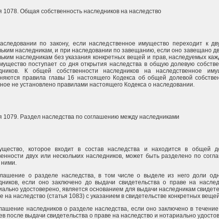
я 1078. Общая собственность наследников на наследство
аследовании по закону, если наследственное имущество переходит к дв
льким наследникам, и при наследовании по завещанию, если оно завещано д
льким наследникам без указания конкретных вещей и прав, наследуемых ка
имущество поступает со дня открытия наследства в общую долевую собств
дников. К общей собственности наследников на наследственное иму
няются правила главы 16 настоящего Кодекса об общей долевой собствен
иное не установлено правилами настоящего Кодекса о наследовании.
я 1079. Раздел наследства по соглашению между наследниками
ущество, которое входит в состав наследства и находится в общей д
венности двух или нескольких наследников, может быть разделено по сог
 ними.
глашение о разделе наследства, в том числе о выделе из него доли одн
дников, если оно заключено до выдачи свидетельства о праве на наслед
иально удостоверено, является основанием для выдачи наследникам свидет
е на наследство (статья 1083) с указанием в свидетельстве конкретных вещей
глашение наследников о разделе наследства, если оно заключено в течени
ев после выдачи свидетельства о праве на наследство и нотариально удосто