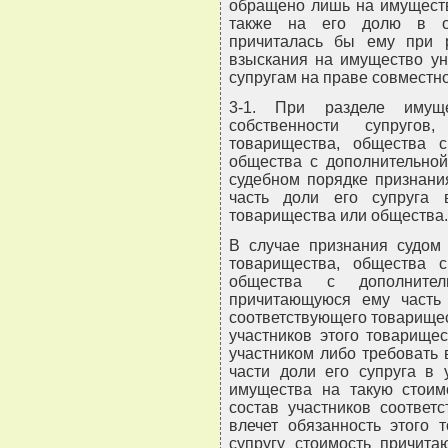
обращено лишь на имуществ
также на его долю в об
причиталась бы ему при 
взыскания на имущество ун
супругам на праве совместно
3-1. При разделе имуще
собственности супругов
товарищества, общества с
общества с дополнительной
судебном порядке признани
часть доли его супруга 
товарищества или общества.
В случае признания судом 
товарищества, общества с
общества с дополнител
причитающуюся ему часть
соответствующего товарищес
участников этого товарище
участником либо требовать
части доли его супруга в
имущества на такую стоим
состав участников соответ
влечет обязанность этого 
супругу стоимость причита