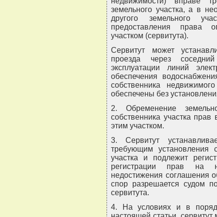
недвижимости) вправе тр
земельного участка, а в не
другого земельного уча
предоставления права о
участком (сервитута).
Сервитут может устанавл
проезда через соседний
эксплуатации линий элект
обеспечения водоснабжени
собственника недвижимог
обеспечены без установлени
2. Обременение земельн
собственника участка прав
этим участком.
3. Сервитут устанавлив
требующим установления с
участка и подлежит регис
регистрации прав на 
недостижения соглашения о
спор разрешается судом по
сервитута.
4. На условиях и в поряд
настоящей статьи, сервитут 