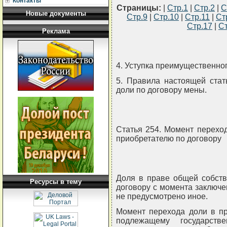
Контакты
Страницы:
|
Стр.1
|
Стр.2
|
С
Новые документы
Стр.9
|
Стр.10
|
Стр.11
|
Ст
Стр.17
|
Ст
Реклама
4. Уступка преимущественног
5. Правила настоящей стат
доли по договору мены.
Статья 254. Момент перехо
приобретателю по договору
Доля в праве общей собств
Ресурсы в тему
договору с момента заключе
не предусмотрено иное.
Момент перехода доли в пр
подлежащему государств