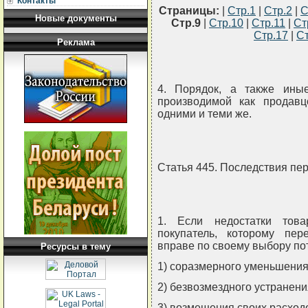
Контакты
Страницы:
|
Стр.1
|
Стр.2
|
С
Новые документы
Стр.9
|
Стр.10
|
Стр.11
|
Ст
Стр.17
|
Ст
Реклама
4. Порядок, а также иные
производимой как продавц
одними и теми же.
Статья 445. Последствия пе
1. Если недостатки тов
покупатель, которому пер
вправе по своему выбору по
Ресурсы в тему
1) соразмерного уменьшения
2) безвозмездного устранени
3) возмещения своих расходо