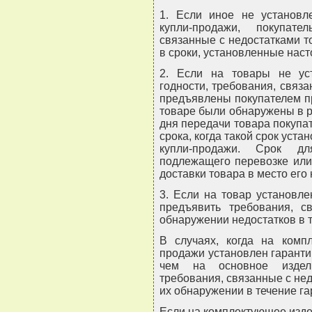
1. Если иное не установл
купли-продажи, покупат
связанные с недостатками т
в сроки, установленные наст
2. Если на товары не ус
годности, требования, связа
предъявлены покупателем пр
товаре были обнаружены в ра
дня передачи товара покупа
срока, когда такой срок уст
купли-продажи. Срок дл
подлежащего перевозке или 
доставки товара в место его
3. Если на товар установле
предъявить требования, с
обнаружении недостатков в т
В случаях, когда на комп
продажи установлен гарант
чем на основное издели
требования, связанные с не
их обнаружении в течение га
Если на комплектующее изде