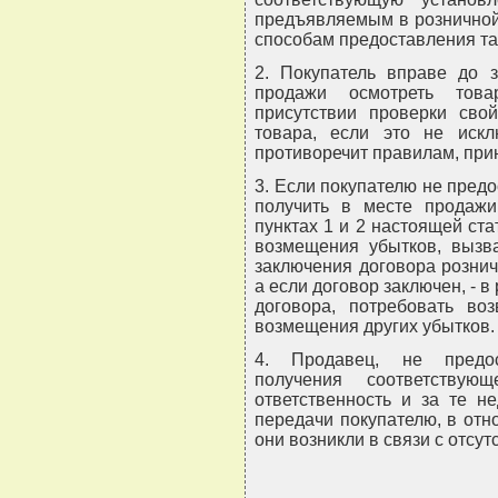
предъявляемым в розничной
способам предоставления т
2. Покупатель вправе до з
продажи осмотреть това
присутствии проверки сво
товара, если это не иск
противоречит правилам, при
3. Если покупателю не пред
получить в месте продаж
пунктах 1 и 2 настоящей ста
возмещения убытков, вызв
заключения договора розничн
а если договор заключен, - в
договора, потребовать во
возмещения других убытков.
4. Продавец, не предос
получения соответству
ответственность и за те н
передачи покупателю, в отн
они возникли в связи с отсу