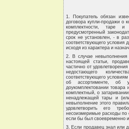
1. Покупатель обязан изв
договора купли-продажи о ко
комплектности, таре и
предусмотренный законодат
срок не установлен, - в ра
соответствующего условия 
исходя из характера и назна
2. В случае невыполнения 
настоящей статьи, продав
частично от удовлетворения
недостающего количес
соответствующего условиям 
об ассортименте, об у
доукомплектовании товара 
комплектный, о затаривании
ненадлежащей тары и (или)
невыполнение этого правил
удовлетворить его тре
несоизмеримые расходы по с
если бы был своевременно и
3. Если продавец знал или 