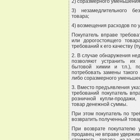
2) соразмерного уменьшения
3) незамедлительного без
товара;
4) возмещения расходов по 
Покупатель вправе требова
или дорогостоящего товар
требований к его качеству (пу
2. В случае обнаружения нед
позволяют устранить их 
бытовой химии и т.п.), 
потребовать замены такого
либо соразмерного уменьшен
3. Вместо предъявления указ
требований покупатель впр
розничной купли-продажи,
товар денежной суммы.
При этом покупатель по тре
возвратить полученный това
При возврате покупателю 
продавец не вправе удержива
стоимость товара из-за п