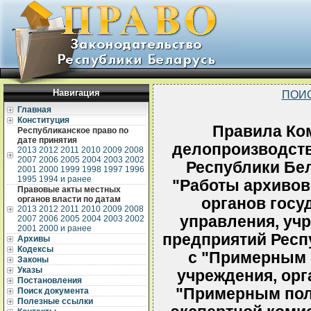
Навигация
ПОИ
Главная
Конституция
Правила Ком
Республиканское право по
дате принятия
делопроизводств
2013
2012
2011
2010
2009
2008
2007
2006
2005
2004
2003
2002
Республики Бел
2001
2000
1999
1998
1997
1996
1995
1994 и ранее
"Работы архивов
Правовые акты местных
органов власти по датам
органов госу
2013
2012
2011
2010
2009
2008
управления, учр
2007
2006
2005
2004
2003
2002
2001
2000 и ранее
предприятий Респ
Архивы
Кодексы
с "Примерным 
Законы
Указы
учреждения, орг
Постановления
"Примерным пол
Поиск документа
Полезные ссылки