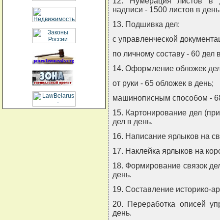
12. Нумерация листов в 
надписи - 1500 листов в день
13. Подшивка дел:
с управленческой документац
по личному составу - 60 дел в
14. Оформление обложек дел
от руки - 65 обложек в день;
машинописным способом - 68
15. Картонирование дел (при 
дел в день.
16. Написание ярлыков на свя
17. Наклейка ярлыков на коро
18. Формирование связок дел
день.
19. Составление историко-арх
20. Переработка описей уп
день.