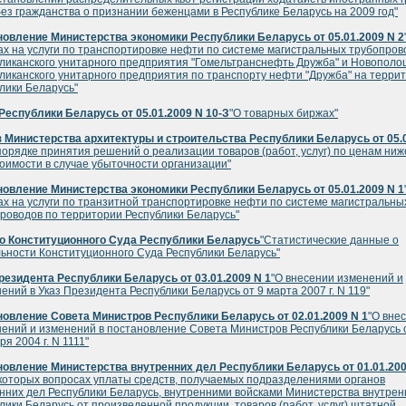
без гражданства о признании беженцами в Республике Беларусь на 2009 год"
овление Министерства экономики Республики Беларусь от 05.01.2009 N 2
х на услуги по транспортировке нефти по системе магистральных трубопров
ликанского унитарного предприятия "Гомельтранснефть Дружба" и Новополо
ликанского унитарного предприятия по транспорту нефти "Дружба" на терри
лики Беларусь"
Республики Беларусь от 05.01.2009 N 10-З
"О товарных биржах"
 Министерства архитектуры и строительства Республики Беларусь от 05.
порядке принятия решений о реализации товаров (работ, услуг) по ценам ниж
оимости в случае убыточности организации"
овление Министерства экономики Республики Беларусь от 05.01.2009 N 1
х на услуги по транзитной транспортировке нефти по системе магистральны
роводов по территории Республики Беларусь"
о Конституционного Суда Республики Беларусь
"Статистические данные о
ьности Конституционного Суда Республики Беларусь"
резидента Республики Беларусь от 03.01.2009 N 1
"О внесении изменений и
ений в Указ Президента Республики Беларусь от 9 марта 2007 г. N 119"
овление Совета Министров Республики Беларусь от 02.01.2009 N 1
"О вне
ений и изменений в постановление Совета Министров Республики Беларусь 
ря 2004 г. N 1111"
овление Министерства внутренних дел Республики Беларусь от 01.01.20
которых вопросах уплаты средств, получаемых подразделениями органов
нних дел Республики Беларусь, внутренними войсками Министерства внутрен
лики Беларусь от произведенной продукции, товаров (работ, услуг) штатной