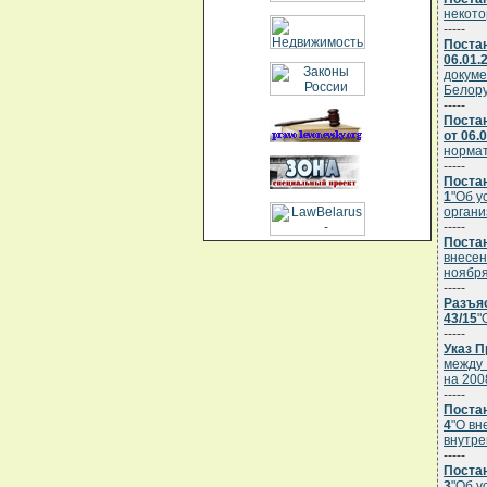
некото
-----
Поста
06.01.
докуме
Белору
-----
Поста
от 06.
нормат
-----
Постан
1
"Об у
органи
-----
Постан
внесен
ноября
-----
Разъяс
43/15
"
-----
Указ П
между 
на 200
-----
Постан
4
"О вн
внутре
-----
Постан
3
"Об у