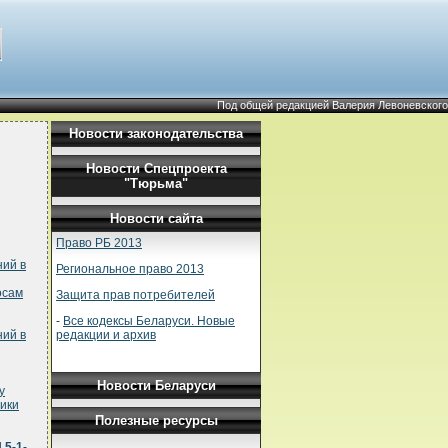
Под общей редакцией Валерия Левоневского
Новости законодательства
Новости Спецпроекта
"Тюрьма"
Новости сайта
Право РБ 2013
ний в
Региональное право 2013
осам
Защита прав потребителей
-
Все кодексы Беларуси. Новые
редакции и архив
ний в
Новости Беларуси
у
ики
Полезные ресурсы
 5-1-