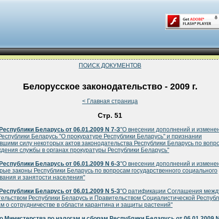
ПОИСК ДОКУМЕНТОВ
Белорусское законодательство - 2009 г.
< Главная страница
Стр. 51
Республики Беларусь от 06.01.2009 N 7-З
"О внесении дополнений и измене
Республики Беларусь "О прокуратуре Республики Беларусь" и признании
вшими силу некоторых актов законодательства Республики Беларусь по вопр
дения службы в органах прокуратуры Республики Беларусь"
Республики Беларусь от 06.01.2009 N 6-З
"О внесении дополнений и измене
рые законы Республики Беларусь по вопросам государственного социального
вания и занятости населения"
Республики Беларусь от 06.01.2009 N 5-З
"О ратификации Соглашения межд
ельством Республики Беларусь и Правительством Социалистической Республ
м о сотрудничестве в области карантина и защиты растений"
 Министерства по налогам и сборам Республики Беларусь от 06.01.2009 N