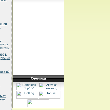
сении
и
у
гиях и
ларусь"
009 N
трукции
катской
Счетчики
.
ь от
сных