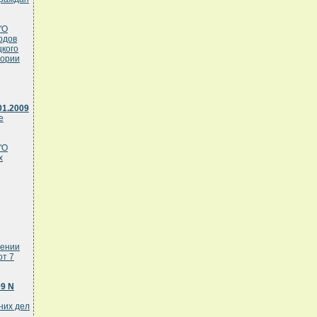
"О
одов
цкого
тории
01.2009
е
"О
х
сении
от 7
09 N
них дел