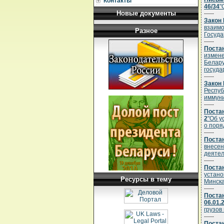
Контакты
46/34
"
Новые документы
-----
Закон 
взаимо
Разное
Госуда
-----
Постан
измене
Белару
госуда
-----
Закон 
Респуб
иммуни
-----
Постан
2
"Об у
о поря
-----
Постан
внесен
деятел
-----
Постан
устано
Ресурсы в тему
Минска
-----
Поста
06.01.
грузов
-----
Постан