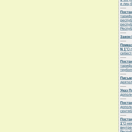
и лиц 
-----
Постан
тарифа
респуб
респуб
Респуб
-----
Закон 
-----
Приказ
N 1
"О 
себест
-----
Постан
тарифа
трубоп
-----
Письм
деятел
-----
Указ П
дополн
-----
Постан
дополн
сентяб
-----
Постан
1
"О не
внутре
Респуб