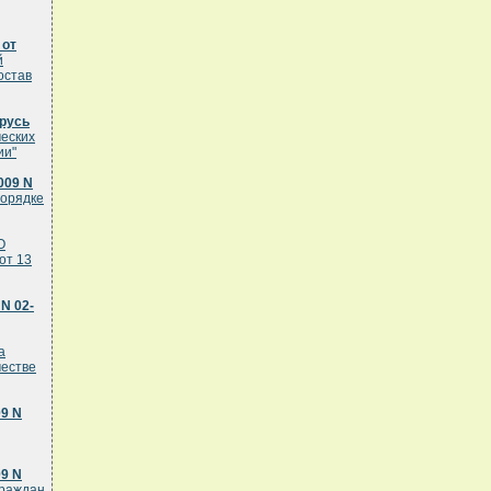
 от
й
остав
арусь
ческих
ии"
009 N
порядке
О
от 13
N 02-
а
честве
09 N
09 N
граждан