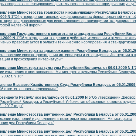
рых вопросах лицензирования деятельности по оказанию юридических услуг"
новление Министерства транспорта и коммуникаций Республики Беларусь
2009 N 1
"Об утверждении типовых унифицированных форм первичной учетно
нтации, предназначенных для использования организациями, входящими в с
сской железной дороги"
новление Государственного комитета по стандартизации Республики Бел
01.2009 N 1
"Об утверждении, введении в действие, изменении и отмене техни
ивных правовых актов в области технического нормирования и стандартизац
овление Министерства здравоохранения Республики Беларусь от 06.01.2
становлении сроков прохождения интернатуры и утверждении Инструкции о 
зации и прохождения интернатуры"
овление Министерства культуры Республики Беларусь от 06.01.2009 N 1
"
ии изменения в постановление Министерства культуры Республики Беларусь 
 2002 г. N 16"
нение Высшего Хозяйственного Суда Республики Беларусь от 06.01.2009 
Об ответственности перевозчика"
резидента Республики Беларусь от 05.01.2009 N 5
"Об утверждении Договор
Республикой Беларусь и Республикой Узбекистан об экономическом сотрудни
8 - 2017 годы"
овление Министерства внутренних дел Республики Беларусь от 05.01.20
есении изменений и дополнения в некоторые постановления Министерства
нних дел Республики Беларусь"
овление Министерства внутренних дел Республики Беларусь от 05.01.20
становлении распределительных квот регистрации ходатайств иностранных 