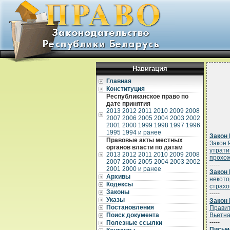
Навигация
Главная
Конституция
Республиканское право по
дате принятия
2013
2012
2011
2010
2009
2008
2007
2006
2005
2004
2003
2002
2001
2000
1999
1998
1997
1996
1995
1994 и ранее
Закон 
Правовые акты местных
Закон 
органов власти по датам
утрати
2013
2012
2011
2010
2009
2008
прохож
2007
2006
2005
2004
2003
2002
-----
2001
2000 и ранее
Закон 
Архивы
некото
Кодексы
страхо
Законы
-----
Указы
Закон 
Постановления
Правит
Поиск документа
Вьетна
-----
Полезные ссылки
Письмо