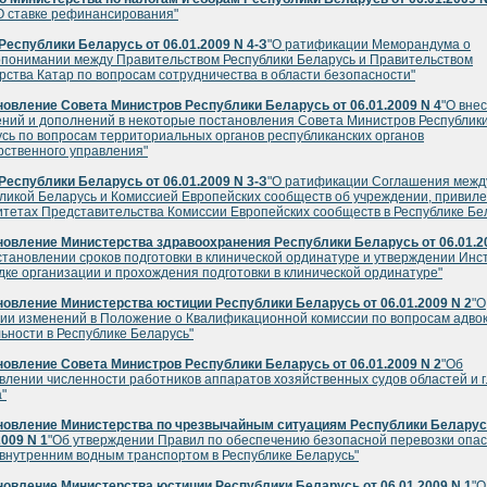
О ставке рефинансирования"
Республики Беларусь от 06.01.2009 N 4-З
"О ратификации Меморандума о
понимании между Правительством Республики Беларусь и Правительством
рства Катар по вопросам сотрудничества в области безопасности"
овление Совета Министров Республики Беларусь от 06.01.2009 N 4
"О вне
ний и дополнений в некоторые постановления Совета Министров Республик
сь по вопросам территориальных органов республиканских органов
рственного управления"
Республики Беларусь от 06.01.2009 N 3-З
"О ратификации Соглашения межд
ликой Беларусь и Комиссией Европейских сообществ об учреждении, привиле
тетах Представительства Комиссии Европейских сообществ в Республике Бе
овление Министерства здравоохранения Республики Беларусь от 06.01.2
становлении сроков подготовки в клинической ординатуре и утверждении Инс
дке организации и прохождения подготовки в клинической ординатуре"
овление Министерства юстиции Республики Беларусь от 06.01.2009 N 2
"О
ии изменений в Положение о Квалификационной комиссии по вопросам адво
ьности в Республике Беларусь"
овление Совета Министров Республики Беларусь от 06.01.2009 N 2
"Об
влении численности работников аппаратов хозяйственных судов областей и г
"
новление Министерства по чрезвычайным ситуациям Республики Беларус
2009 N 1
"Об утверждении Правил по обеспечению безопасной перевозки опа
 внутренним водным транспортом в Республике Беларусь"
овление Министерства юстиции Республики Беларусь от 06.01.2009 N 1
"О