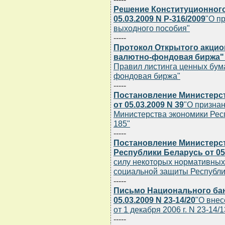
Решение Конституционного
05.03.2009 N Р-316/2009
"О п
выходного пособия"
-----
Протокол Открытого акцио
валютно-фондовая биржа" о
Правил листинга ценных бум
фондовая биржа"
-----
Постановление Министерст
от 05.03.2009 N 39
"О призна
Министерства экономики Респ
185"
-----
Постановление Министерст
Республики Беларусь от 05.
силу некоторых нормативных
социальной защиты Республи
-----
Письмо Национального бан
05.03.2009 N 23-14/20
"О внес
от 1 декабря 2006 г. N 23-14/1
-----