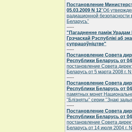
Постановление Министерст
05.03.2009 N 12
"Об утвержде
радиационной безопасности 
Беларусь"
-----
"Пагадненне памiж Урадам 
Грэчаскай Рэспублiкi аб э
супрацоўнiцтве"
-----
Постановление Совета дир
Республики Беларусь от 04.
постановление Совета дирек
Беларусь от 5 марта 2008 г. N
-----
Постановление Совета дир
Республики Беларусь от 04.
памятных монет Национально
"Блiзняты" серии "Знакi зады
-----
Постановление Совета дир
Республики Беларусь от 04.
постановление Совета дирек
Беларусь от 14 июля 2004 г. N