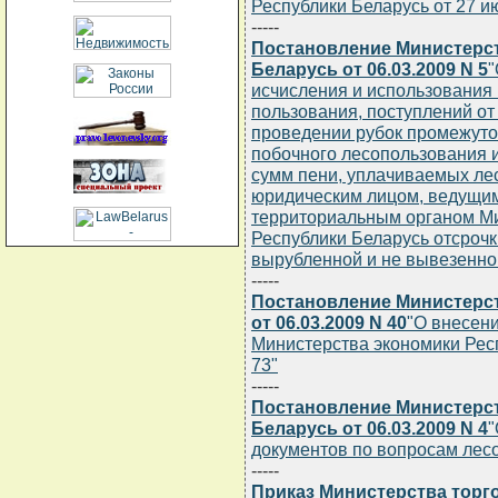
Республики Беларусь от 27 ию
-----
Постановление Министерст
Беларусь от 06.03.2009 N 5
"
исчисления и использования 
пользования, поступлений от
проведении рубок промежуточ
побочного лесопользования и
сумм пени, уплачиваемых ле
юридическим лицом, ведущим
территориальным органом Ми
Республики Беларусь отсрочк
вырубленной и не вывезенно
-----
Постановление Министерст
от 06.03.2009 N 40
"О внесен
Министерства экономики Респ
73"
-----
Постановление Министерст
Беларусь от 06.03.2009 N 4
"
документов по вопросам лес
-----
Приказ Министерства торг