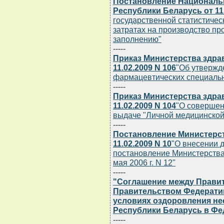
Постановление Национальн
Республики Беларусь от 11.
государственной статистическ
затратах на производство прод
заполнению"
-----
Приказ Министерства здра
11.02.2009 N 106
"Об утвержд
фармацевтических специальн
-----
Приказ Министерства здра
11.02.2009 N 104
"О совершен
выдаче "Личной медицинской
-----
Постановление Министерст
11.02.2009 N 10
"О внесении 
постановление Министерства
мая 2006 г. N 12"
-----
"Соглашение между Правит
Правительством Федерати
условиях оздоровления н
Республики Беларусь в Фе
-----