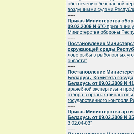
обеспечению безопасной пер
воздушными судами Республи
-----
Приказ Министерства обор
09.02.2009 N 6
"О признании 
Министерства обороны Респу
-----
Постановление Министерс
окружающей среды Республи
лове рыбы в рыболовных уго
области"
-----
Постановление Министерст
Беларусь, Комитета госуд
Беларусь от 09.02.2009 N 41
врачебной экспертизы и про
отбора в органах финансовы
государственного контроля Р
-----
Приказ Министерства архи
Беларусь от 09.02.2009 N 35
3.02.04-03"
-----