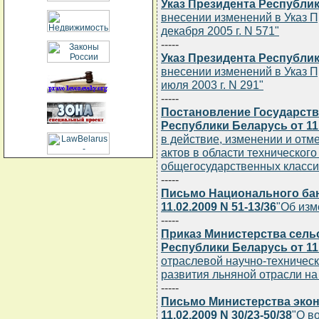
Указ Президента Республики
внесении изменений в Указ П
декабря 2005 г. N 571"
-----
Указ Президента Республики
внесении изменений в Указ П
июля 2003 г. N 291"
-----
Постановление Государств
Республики Беларусь от 11.
в действие, изменении и от
актов в области техническог
общегосударственных класси
-----
Письмо Национального бан
11.02.2009 N 51-13/36
"Об изм
-----
Приказ Министерства сель
Республики Беларусь от 11.
отраслевой научно-техничес
развития льняной отрасли на 2
-----
Письмо Министерства экон
11.02.2009 N 30/23-50/38
"О в