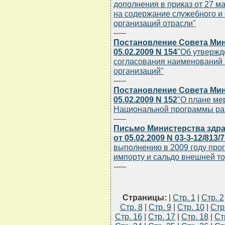
дополнения в приказ от 27 ма
на содержание служебного и 
организаций отрасли"
-----
Постановление Совета Мин
05.02.2009 N 154
"Об утвержд
согласования наименований 
организаций"
-----
Постановление Совета Мин
05.02.2009 N 152
"О плане ме
Национальной программы разв
-----
Письмо Министерства здр
от 05.02.2009 N 03-3-12/813/
выполнению в 2009 году прог
импорту и сальдо внешней то
-----
Страницы:
|
Стр. 1
|
Стр. 2
Стр. 8
|
Стр. 9
|
Стр. 10
|
Стр
Стр. 16
|
Стр. 17
|
Стр. 18
|
Ст