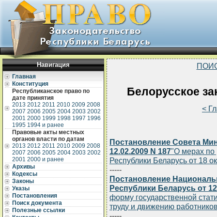
Навигация
ПОИ
Главная
Конституция
Белорусское зак
Республиканское право по
дате принятия
2013
2012
2011
2010
2009
2008
< Г
2007
2006
2005
2004
2003
2002
2001
2000
1999
1998
1997
1996
1995
1994 и ранее
Правовые акты местных
органов власти по датам
Постановление Совета Мин
2013
2012
2011
2010
2009
2008
12.02.2009 N 187
"О мерах по
2007
2006
2005
2004
2003
2002
2001
2000 и ранее
Республики Беларусь от 18 ок
Архивы
-----
Кодексы
Постановление Национальн
Законы
Республики Беларусь от 12.
Указы
Постановления
форму государственной статис
Поиск документа
труду и движению работников
Полезные ссылки
-----