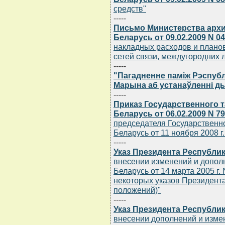
средств"
-----
Письмо Министерства архи
Беларусь от 09.02.2009 N 04
накладных расходов и плано
сетей связи, междугородних 
-----
"Пагадненне памiж Рэспубл
Марына аб устанаўленнi д
-----
Приказ Государственного 
Беларусь от 06.02.2009 N 7
председателя Государственн
Беларусь от 11 ноября 2008 г
-----
Указ Президента Республики
внесении изменений и допол
Беларусь от 14 марта 2005 г.
некоторых указов Президента
положений)"
-----
Указ Президента Республики
внесении дополнений и изме