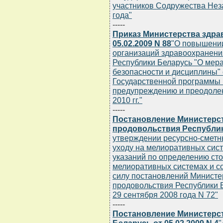
участников Содружества Нез
года"
-----
Приказ Министерства здра
05.02.2009 N 88
"О повышении
организаций здравоохранени
Республики Беларусь "О мер
безопасности и дисциплины" 
Государственной программы 
предупреждению и преодолен
2010 гг."
-----
Постановление Министерст
продовольствия Республики
утверждении ресурсно-сметн
уходу на мелиоративных сис
указаний по определению сто
мелиоративных системах и с
силу постановлений Министер
продовольствия Республики Б
29 сентября 2008 года N 72"
-----
Постановление Министерс