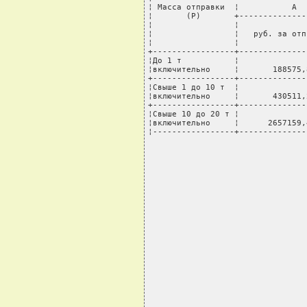
¦ Масса отправки  ¦           А  
¦       (Р)       +--------------
¦                 ¦              
¦                 ¦   руб. за отп
¦                 ¦              
+-----------------+--------------
¦До 1 т           ¦              
¦включительно     ¦       188575,
+-----------------+--------------
¦Свыше 1 до 10 т  ¦              
¦включительно     ¦       430511,
+-----------------+--------------
¦Свыше 10 до 20 т ¦              
¦включительно     ¦      2657159,
¦-----------------+--------------