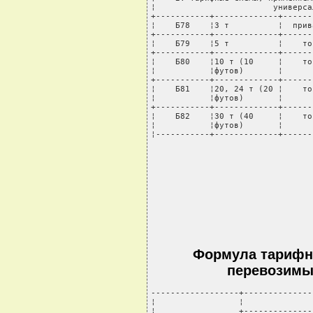
¦                        универса
+-----------+-------------+------
¦    Б78    ¦3 т          ¦  прив
+-----------+-------------+------
¦    Б79    ¦5 т          ¦    то
+-----------+-------------+------
¦    Б80    ¦10 т (10     ¦    то
¦           ¦футов)       ¦      
+-----------+-------------+------
¦    Б81    ¦20, 24 т (20 ¦    то
¦           ¦футов)       ¦      
+-----------+-------------+------
¦    Б82    ¦30 т (40     ¦    то
¦           ¦футов)       ¦      
¦-----------+-------------+------
Формула тарифно
перевозимы
------------------+--------------
¦                 ¦              
¦                 +--------------