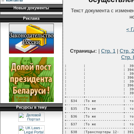
Контакты
Новые документы
Текст документа с измене
н
Реклама
< 
Страницы:
|
Стр. 1
|
Стр. 2
Стр. 
¦        ¦                  ¦  3935;  ¦              ¦             ¦            ¦
¦        ¦                  ¦ 3946 -  ¦              ¦             ¦            ¦
¦        ¦                  ¦  3948;  ¦              ¦             ¦            ¦
¦        ¦                  ¦ 3960 -  ¦              ¦             ¦            ¦
¦        ¦                  ¦  3960;  ¦              ¦             ¦            ¦
¦        ¦                  ¦ 3961 -  ¦              ¦             ¦            ¦
¦        ¦                  ¦  3961;  ¦              ¦             ¦            ¦
¦        ¦                  ¦  3990   ¦              ¦             ¦            ¦
+--------+------------------+---------+--------------+-------------+------------+
¦  Б34   ¦То же             ¦  то же  ¦    то же     ¦   5248404   ¦  71563,81  ¦
+--------+------------------+---------+--------------+-------------+------------+
¦  Б35   ¦То же             ¦  то же  ¦    то же     ¦   5248404   ¦ 111213,47  ¦
+--------+------------------+---------+--------------+-------------+------------+
¦  Б36   ¦То же             ¦  то же  ¦    то же     ¦   5248404   ¦ 149852,09  ¦
+--------+------------------+---------+--------------+-------------+------------+
¦  Б37   ¦То же             ¦  то же  ¦    то же     ¦   5248404   ¦ 310890,71  ¦
+--------+------------------+---------+--------------+-------------+------------+
¦  Б38   ¦Транспортеры 12-  ¦ 3915 -  ¦    то же     ¦   7267148   ¦  27119,23  ¦
¦        ¦осные, в том числе¦  3918;  ¦              ¦             ¦            ¦
¦        ¦8-осные сцепные с ¦ 3951 -  ¦              ¦             ¦            ¦
¦        ¦одной             ¦  3952;  ¦              ¦             ¦            ¦
¦        ¦промежуточной     ¦ 3960 -  ¦              ¦             ¦            ¦
¦        ¦платформой;       ¦  3980;  ¦              ¦             ¦            ¦
¦        ¦транспортеры 14-  ¦(3981) - ¦              ¦             ¦            ¦
¦        ¦осные             ¦  3960;  ¦              ¦             ¦            ¦
¦        ¦Одна секция 24-   ¦ 3961 -  ¦              ¦             ¦            ¦
¦        ¦осного сцепного   ¦  3980;  ¦              ¦             ¦            ¦
¦        ¦транспортера      ¦(3981) - ¦              ¦             ¦            ¦
¦        ¦                  ¦3961 3976¦              ¦             ¦            ¦
¦        ¦                  ¦  (или   ¦              ¦             ¦            ¦
¦        ¦                  ¦  3977)  ¦              ¦             ¦            ¦
+--------+------------------+---------+--------------+-------------+------------+
¦  Б39   ¦То же             ¦  то же  ¦    то же     ¦   7267148   ¦  79523,15  ¦
+--------+------------------+---------+--------------+-------------+------------+
¦  Б40   ¦То же             ¦  то же  ¦    то же     ¦   7267148   ¦ 118222,90  ¦
+--------+------------------+---------+--------------+-------------+------------+
¦  Б41   ¦То же             ¦  то же  ¦    то же     ¦   7267148   ¦ 157572,72  ¦
+--------+------------------+---------+--------------+-------------+------------+
¦  Б42   ¦То же             ¦  то же  ¦    то же     ¦   7267148   ¦ 318194,20  ¦
+--------+------------------+---------+--------------+-------------+------------+
¦  Б43   ¦Транспортеры 16-  ¦ 3922 -  ¦    то же     ¦  10809036   ¦  45175,59  ¦
¦        ¦осные, в том числе¦  3929;  ¦              ¦             ¦            ¦
¦        ¦8-осные сцепные с ¦  3991;  ¦              ¦             ¦            ¦
¦        ¦двумя             ¦  3992;  ¦              ¦             ¦            ¦
¦        ¦промежуточными    ¦ 3960 -  ¦              ¦             ¦            ¦
¦        ¦платформами       ¦  3981;  ¦              ¦             ¦            ¦
¦        ¦16-осные сцепные с¦ 3981 -  ¦              ¦             ¦            ¦
¦        ¦одной             ¦  3960;  ¦              ¦             ¦            ¦
¦        ¦промежуточной     ¦ 3961 -  ¦              ¦             ¦            ¦
¦        ¦платформой        ¦ 3981 -  ¦              ¦             ¦     
Ресурсы в тему