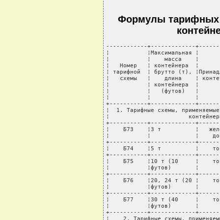
Формулы тарифных 
контейн
------------+-------------+------
¦           ¦Максимальная ¦      
¦           ¦    масса    ¦      
¦   Номер   ¦ контейнера  ¦      
¦ тарифной  ¦ брутто (т), ¦Принад
¦   схемы   ¦    длина    ¦ конте
¦           ¦ контейнера  ¦      
¦           ¦   (футов)   ¦      
¦           ¦             ¦      
+-----------+-------------+------
¦  1. Тарифные схемы, применяемые
¦                       контейнер
+-----------+-------------+------
¦    Б73    ¦3 т          ¦   жел
¦           ¦             ¦    до
+-----------+-------------+------
¦    Б74    ¦5 т          ¦    то
+-----------+-------------+------
¦    Б75    ¦10 т (10     ¦    то
¦           ¦футов)       ¦      
+-----------+-------------+------
¦    Б76    ¦20, 24 т (20 ¦    то
¦           ¦футов)       ¦      
+-----------+-------------+------
¦    Б77    ¦30 т (40     ¦    то
¦           ¦футов)       ¦      
+-----------+-------------+------
¦    2. Тарифные схемы, применяем