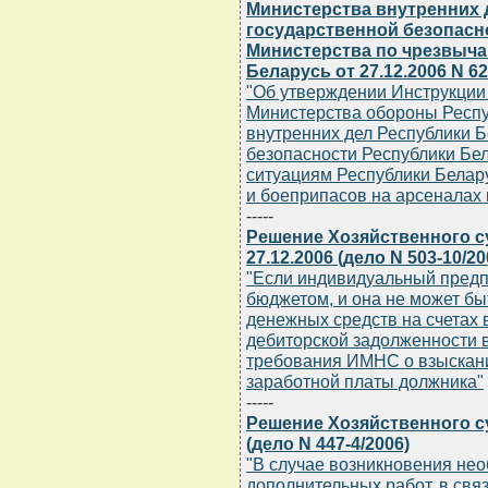
Министерства внутренних 
государственной безопасн
Министерства по чрезвыч
Беларусь от 27.12.2006 N 62
"Об утверждении Инструкции
Министерства обороны Респу
внутренних дел Республики Б
безопасности Республики Бе
ситуациям Республики Белар
и боеприпасов на арсеналах и
-----
Решение Хозяйственного с
27.12.2006 (дело N 503-10/20
"Если индивидуальный предп
бюджетом, и она не может бы
денежных средств на счетах 
дебиторской задолженности в
требования ИМНС о взыскани
заработной платы должника"
-----
Решение Хозяйственного су
(дело N 447-4/2006)
"В случае возникновения не
дополнительных работ, в св