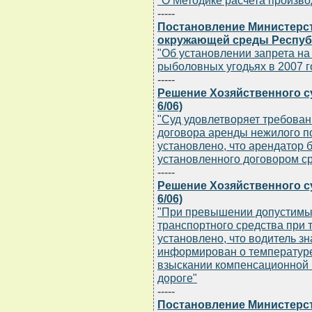
"О Методике расчета произво
-----
Постановление Министерс
окружающей среды Республи
"Об установлении запрета на
рыболовных угодьях в 2007 г
-----
Решение Хозяйственного суд
6/06)
"Суд удовлетворяет требова
договора аренды нежилого по
установлено, что арендатор 
установленного договором ср
-----
Решение Хозяйственного суд
6/06)
"При превышении допустимы
транспортного средства при 
установлено, что водитель з
информирован о температуре
взыскании компенсационной 
дороге"
-----
Постановление Министерс