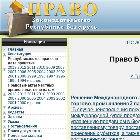
Навигация
ПОИ
Главная
Конституция
Право Бе
Республиканское право по
дате принятия
2013
2012
2011
2010
2009
2008
2007
2006
2005
2004
2003
2002
< Г
2001
2000
1999
1998
1997
1996
1995
1994 и ранее
Правовые акты местных
органов власти по датам
2013
2012
2011
2010
2009
2008
Решение Международного а
2007
2006
2005
2004
2003
2002
2001
2000 и ранее
торгово-промышленной палат
Архивы
"В случае неисполнения пок
Кодексы
международной купли-продаж
Законы
уплаченную продавцом в бюд
Указы
Постановления
поставленному товару, пост
Поиск документа
понесенных убытков, а такж
Полезные ссылки
поставленному товару"