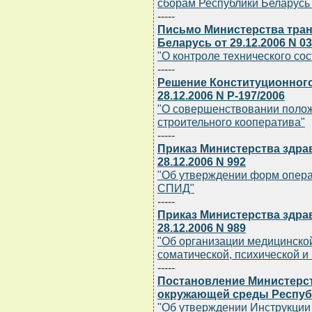
сборам Республики Беларусь о
-----
Письмо Министерства тран
Беларусь от 29.12.2006 N 03
"О контроле технического со
-----
Решение Конституционного
28.12.2006 N Р-197/2006
"О совершенствовании поло
строительного кооператива"
-----
Приказ Министерства здра
28.12.2006 N 992
"Об утверждении форм опера
СПИД"
-----
Приказ Министерства здра
28.12.2006 N 989
"Об организации медицинско
соматической, психической и
-----
Постановление Министерс
окружающей среды Республи
"Об утверждении Инструкции