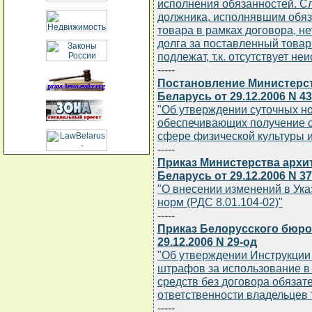
исполнения обязанностей. Сл
должника, исполнявшим обяз
товара в рамках договора, н
долга за поставленный това
подлежат, т.к. отсутствует н
-----
Постановление Министерст
Беларусь от 29.12.2006 N 43
"Об утверждении суточных н
обеспечивающих получение с
сфере физической культуры и
-----
Приказ Министерства архи
Беларусь от 29.12.2006 N 3
"О внесении изменений в Ук
норм (РДС 8.01.104-02)"
-----
Приказ Белорусского бюро
29.12.2006 N 29-од
"Об утверждении Инструкции 
штрафов за использование в
средств без договора обязат
ответственности владельцев 
-----