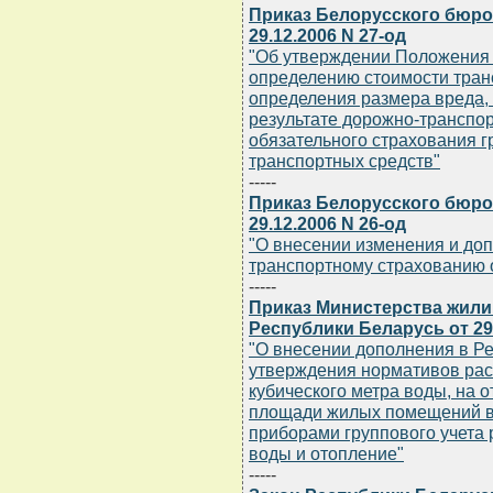
Приказ Белорусского бюро
29.12.2006 N 27-од
"Об утверждении Положения 
определению стоимости тран
определения размера вреда,
результате дорожно-транспор
обязательного страхования г
транспортных средств"
-----
Приказ Белорусского бюро
29.12.2006 N 26-од
"О внесении изменения и доп
транспортному страхованию от
-----
Приказ Министерства жил
Республики Беларусь от 29.
"О внесении дополнения в Р
утверждения нормативов рас
кубического метра воды, на 
площади жилых помещений в
приборами группового учета 
воды и отопление"
-----