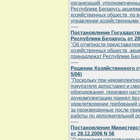
организаций, уполномоченн
Республике Беларусь акциям
хозяйственных обществ, по в
управлении хозяйственными
-----
Постановление Государств
Республики Беларусь от 28.
"Об отчетности представител
хозяйственных обществ, акци
принадлежат Республике Бел
-----
Решение Хозяйственного суд
5/06)
"Поскольку при некомплектно
покупателя допоставил и см
оборудования, произвел наст
доукомплектацию принял без 
удовлетворении требований 
за произведенные после при
работы по дополнительной о
-----
Постановление Министерст
от 28.12.2006 N 56
"О признании утратившими с