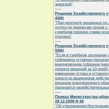
энергией"
-----
Решение Хозяйственного суд
4/06)
"При неоплате оказанных по
услуги по перевозке грузов с
судебном порядке сумма осно
платежа"
-----
Решение Хозяйственного суд
5/06)
"Если в судебном заседании 
соблюдена уставная процеду
внеочередном собрании (неи
проекта решений за 10 дней)
изменении устава и уставног
одного из акционеров действ
решение внеочередного общ
признается недействительны
-----
Приказ Министерства обор
28.12.2006 N 48
"Об утверждении Инструкции