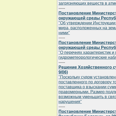
загрязняющих веществ в атм
-----
Постановление Министерс
окружающей среды Республи
"Об утверждении Инструкции 
мира, расположенных на земл
ними"
-----
Постановление Министерс
окружающей среды Республи
"О перечнях характеристик и
гидрометеорологические наб
-----
Решение Хозяйственного суд
9/06)
"Поскольку судом установле
поставленного по договору т
поставщика о взыскании сумм
правомерными. Размер подле
возможным уменьшить в связ
нарушения"
-----
Постановление Министерс