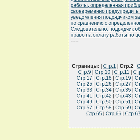
работы, определенная прибли
своевременно предупредить о
уведомления подрядчиком зак
по сравнению с определенной
Следовательно, подрядчик об
право на оплату работы по ц
-----
Страницы:
|
Стр.1
|
Стр.2
|
С
Стр.9
|
Стр.10
|
Стр.11
|
Ст
Стр.17
|
Стр.18
|
Стр.19
|
Ст
Стр.25
|
Стр.26
|
Стр.27
|
Ст
Стр.33
|
Стр.34
|
Стр.35
|
Ст
Стр.41
|
Стр.42
|
Стр.43
|
Ст
Стр.49
|
Стр.50
|
Стр.51
|
Ст
Стр.57
|
Стр.58
|
Стр.59
|
Ст
Стр.65
|
Стр.66
|
Стр.6