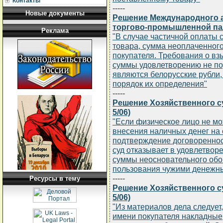
Контакты
-----
Новые документы
Решение Международного а
торгово-промышленной палат
Реклама
"В случае частичной оплаты 
товара, сумма неоплаченног
покупателя. Требования о вз
суммы удовлетворению не по
являются белорусские рубли,
порядок их определения"
-----
Решение Хозяйственного суд
5/06)
"Если физическое лицо не мо
внесения наличных денег на 
подтверждение договоренност
суд отказывает в удовлетвор
суммы неосновательного обо
пользования чужими денежн
-----
Ресурсы в тему
Решение Хозяйственного суд
5/06)
"Из материалов дела следует
имени покупателя накладные,