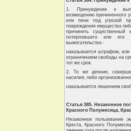
Статья 384. Принуждение 
1. Принуждение к выпо
возмещению причиненного ущ
или пени под угрозой пр
повреждения имущества либ
причинить существенный 
потерпевшего или его б
вымогательства -
наказывается штрафом, или 
ограничением свободы на сро
тот же срок.
2. То же деяние, соверш
насилия, либо организованной
наказывается лишением свобо
Статья 385. Незаконное по
Красного Полумесяца, Кра
Незаконное пользование э
Креста, Красного Полумеся
течение года после наложени