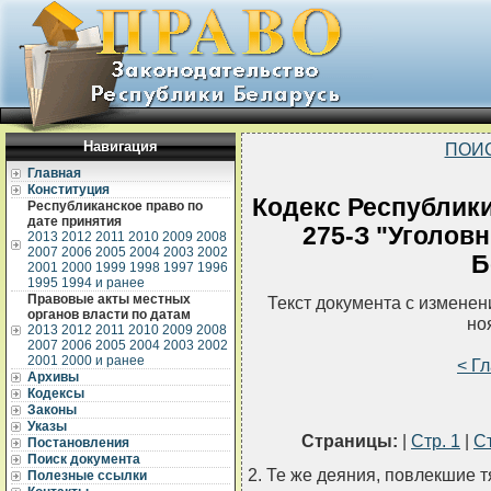
Навигация
ПОИ
Главная
Конституция
Кодекс Республики
Республиканское право по
дате принятия
275-З "Уголов
2013
2012
2011
2010
2009
2008
2007
2006
2005
2004
2003
2002
Б
2001
2000
1999
1998
1997
1996
1995
1994 и ранее
Правовые акты местных
Текст документа с измене
органов власти по датам
но
2013
2012
2011
2010
2009
2008
2007
2006
2005
2004
2003
2002
2001
2000 и ранее
< Г
Архивы
Кодексы
Законы
Указы
Страницы:
|
Стр. 1
|
Ст
Постановления
Поиск документа
2. Те же деяния, повлекшие т
Полезные ссылки