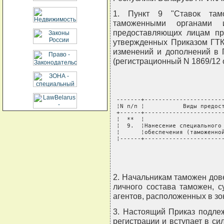
1. Пункт 9 "Ставок там
таможенными органами 
предоставляющих лицам пр
утвержденных Приказом ГТК 
изменений и дополнений в П
(регистрационный N 1869/12 от
 -------+-----------------------
 ¦N п/п ¦           Виды предост
 +------+-----------------------
 ¦  **  ¦                       
 ¦  9.  ¦Нанесение специального 
 ¦      ¦обеспечения (таможенной
 ¦------+----------------------
2. Начальникам таможен дов
личного состава таможен, 
агентов, расположенных в зо
3. Настоящий Приказ подле
регистрации и вступает в си