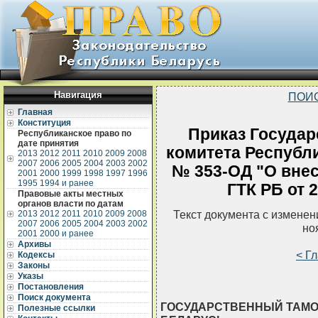
Навигация
ПОИ
Главная
Конституция
Приказ Государ
Республиканское право по
дате принятия
комитета Республи
2013
2012
2011
2010
2009
2008
2007
2006
2005
2004
2003
2002
№ 353-ОД "О внес
2001
2000
1999
1998
1997
1996
1995
1994 и ранее
ГТК РБ от 2
Правовые акты местных
органов власти по датам
Текст документа с измене
2013
2012
2011
2010
2009
2008
2007
2006
2005
2004
2003
2002
но
2001
2000 и ранее
Архивы
< Г
Кодексы
Законы
Указы
Постановления
Поиск документа
ГОСУДАРСТВЕННЫЙ ТАМО
Полезные ссылки