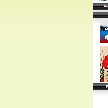
Контак
Но
Р