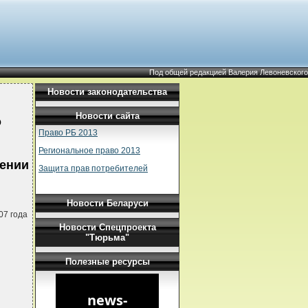
Под общей редакцией Валерия Левоневского
Новости законодательства
Новости сайта
о
Право РБ 2013
Региональное право 2013
шении
Защита прав потребителей
Новости Беларуси
07 года
Новости Спецпроекта
"Тюрьма"
Полезные ресурсы