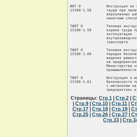
Страницы:
Стр.1
|
Стр.2
|
С
|
Стр.9
|
Стр.10
|
Стр.11
|
Ст
Стр.17
|
Стр.18
|
Стр.19
|
Ст
Стр.25
|
Стр.26
|
Стр.27
|
Ст
Стр.33
|
Стр.3