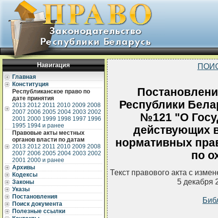
Навигация
ПОИ
Главная
Конституция
Постановлени
Республиканское право по
дате принятия
Республики Белар
2013
2012
2011
2010
2009
2008
2007
2006
2005
2004
2003
2002
№121 "О Госу
2001
2000
1999
1998
1997
1996
1995
1994 и ранее
действующих в
Правовые акты местных
органов власти по датам
нормативных прав
2013
2012
2011
2010
2009
2008
по о
2007
2006
2005
2004
2003
2002
2001
2000 и ранее
Архивы
Текст правового акта с изме
Кодексы
5 декабря 
Законы
Указы
Постановления
Биб
Поиск документа
Полезные ссылки