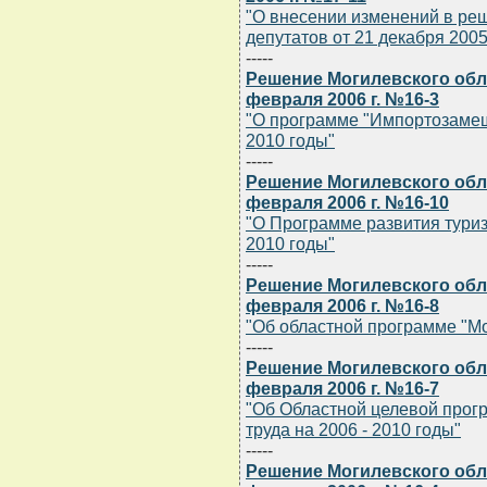
"О внесении изменений в ре
депутатов от 21 декабря 2005 
-----
Решение Могилевского обла
февраля 2006 г. №16-3
"О программе "Импортозамещ
2010 годы"
-----
Решение Могилевского обла
февраля 2006 г. №16-10
"О Программе развития туриз
2010 годы"
-----
Решение Могилевского обла
февраля 2006 г. №16-8
"Об областной программе "Мо
-----
Решение Могилевского обла
февраля 2006 г. №16-7
"Об Областной целевой прог
труда на 2006 - 2010 годы"
-----
Решение Могилевского обла