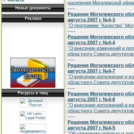
Контакты
населения Могилевской облас
Новые документы
-----
Решение Могилевского обла
Реклама
августа 2007 г. №4-3
"О программе "Качество" Мог
-----
Решение Могилевского обла
августа 2007 г. №4-4
"О внесении изменений и до
областного Совета депутатов 
-----
Решение Могилевского обла
августа 2007 г. №4-7
"О внесении дополнения и и
областного Совета депутатов 
-----
Ресурсы в тему
Решение Могилевского обла
августа 2007 г. №4-6
"О внесении дополнений и и
областного Совета депутатов 
-----
Решение Могилевского обла
августа 2007 г. №4-5
"Об уточнении отдельных пок