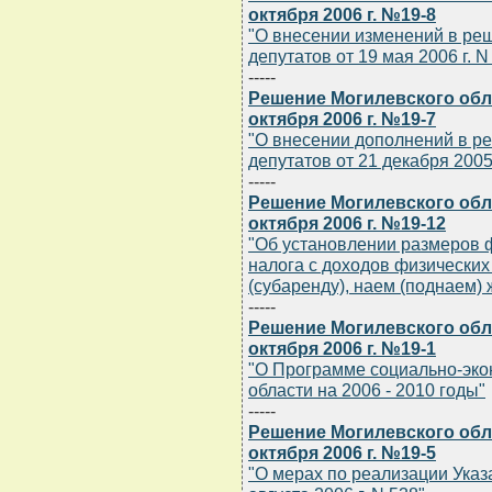
октября 2006 г. №19-8
"О внесении изменений в ре
депутатов от 19 мая 2006 г. N
-----
Решение Могилевского обла
октября 2006 г. №19-7
"О внесении дополнений в р
депутатов от 21 декабря 2005 
-----
Решение Могилевского обла
октября 2006 г. №19-12
"Об установлении размеров 
налога с доходов физических
(субаренду), наем (поднаем)
-----
Решение Могилевского обла
октября 2006 г. №19-1
"О Программе социально-эко
области на 2006 - 2010 годы"
-----
Решение Могилевского обла
октября 2006 г. №19-5
"О мерах по реализации Указ