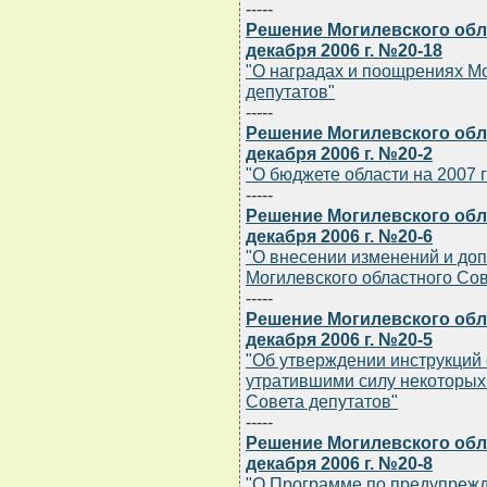
-----
Решение Могилевского обла
декабря 2006 г. №20-18
"О наградах и поощрениях Мо
депутатов"
-----
Решение Могилевского обла
декабря 2006 г. №20-2
"О бюджете области на 2007 
-----
Решение Могилевского обла
декабря 2006 г. №20-6
"О внесении изменений и до
Могилевского областного Сов
-----
Решение Могилевского обла
декабря 2006 г. №20-5
"Об утверждении инструкций 
утратившими силу некоторых
Совета депутатов"
-----
Решение Могилевского обла
декабря 2006 г. №20-8
"О Программе по предупрежд