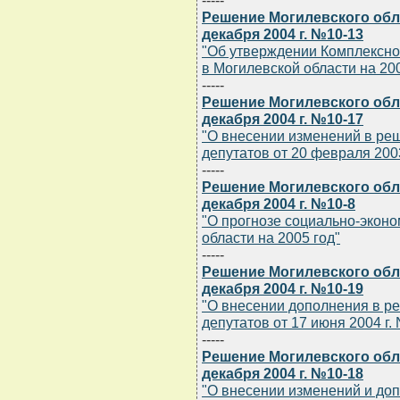
-----
Решение Могилевского обла
декабря 2004 г. №10-13
"Об утверждении Комплексно
в Могилевской области на 200
-----
Решение Могилевского обла
декабря 2004 г. №10-17
"О внесении изменений в ре
депутатов от 20 февраля 2003
-----
Решение Могилевского обла
декабря 2004 г. №10-8
"О прогнозе социально-эконо
области на 2005 год"
-----
Решение Могилевского обла
декабря 2004 г. №10-19
"О внесении дополнения в р
депутатов от 17 июня 2004 г. 
-----
Решение Могилевского обла
декабря 2004 г. №10-18
"О внесении изменений и до