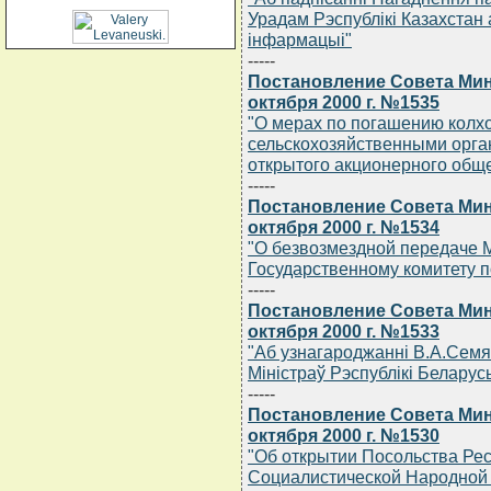
Урадам Рэспублiкi Казахстан а
iнфармацыi"
-----
Постановление Совета Мин
октября 2000 г. №1535
"О мерах по погашению колхо
сельскохозяйственными орга
открытого акционерного общ
-----
Постановление Совета Мин
октября 2000 г. №1534
"О безвозмездной передаче 
Государственному комитету п
-----
Постановление Совета Мин
октября 2000 г. №1533
"Аб узнагароджаннi В.А.Сем
Мiнiстраў Рэспублiкi Беларус
-----
Постановление Совета Мин
октября 2000 г. №1530
"Об открытии Посольства Рес
Социалистической Народной