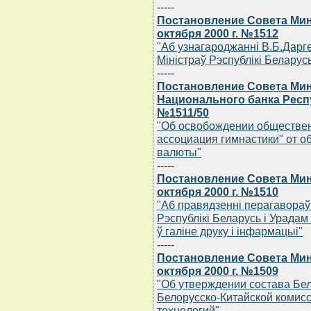
-----
Постановление Совета Мин
октября 2000 г. №1512
"Аб узнагароджаннi В.Б.Дарг
Мiнiстраў Рэспублiкi Беларус
-----
Постановление Совета Мин
Национального банка Респу
№1511/50
"Об освобождении обществен
ассоциация гимнастики" от 
валюты"
-----
Постановление Совета Мин
октября 2000 г. №1510
"Аб правядзеннi перагавораў
Рэспублiкi Беларусь i Урадам
ў галiне друку i iнфармацыi"
-----
Постановление Совета Мин
октября 2000 г. №1509
"Об утверждении состава Бе
Белорусско-Китайской комисс
технологий"