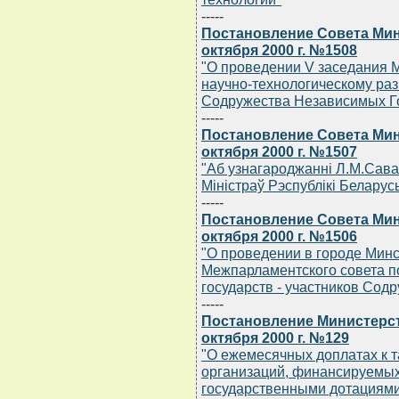
-----
Постановление Совета Мин
октября 2000 г. №1508
"О проведении V заседания 
научно-технологическому раз
Содружества Независимых Г
-----
Постановление Совета Мин
октября 2000 г. №1507
"Аб узнагароджаннi Л.М.Сава
Мiнiстраў Рэспублiкi Беларус
-----
Постановление Совета Мин
октября 2000 г. №1506
"О проведении в городе Минс
Межпарламентского совета по
государств - участников Сод
-----
Постановление Министерст
октября 2000 г. №129
"О ежемесячных доплатах к 
организаций, финансируемых
государственными дотациям