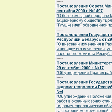
-----
Постановление Совета Мин
сентября 2000 г. №1497
"О безвозмездной передаче 
акционерному обществу "Дол
"Глушкевичи" обводненной т
-----
Постановление Государств
Республики Беларусь от 29
"О внесении изменения в Раз
и порядке его исчисления, у
налогового комитета Республи
-----
Постановление Министерст
29 сентября 2000 г. №17
"Об утверждении Правил раб
-----
Постановление Государств
гидрометеорологии Республ
№4
"Об утверждении Положения 
работ в охранных зонах станц
гидрометеорологических объ
за состоянием окружающей п