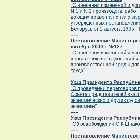
"О внесении изменений и до
N 1 и N 2 производств, работ
дающих право на пенсию за р
утвержденных постановлени
Беларусь от 2 августа 1995 г.
-----
Постановление Министерст
октября 2000 г. №127
"О внесении изменений и до
проведению исследований и
производственной среды для
труда"
-----
Указ Президента Республики
"О проведении переговоров 
Совета представителей высш
экономических и других судо
экономики"
-----
Указ Президента Республики
"Об освобождении С.К.Шпаков
-----
Постановление Министерст