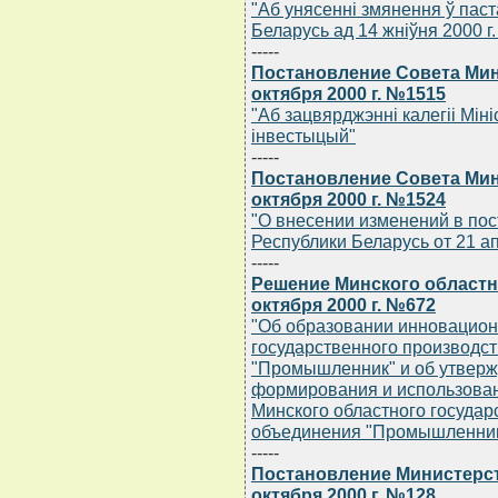
"Аб унясеннi змянення ў паст
Беларусь ад 14 жнiўня 2000 г.
-----
Постановление Совета Мин
октября 2000 г. №1515
"Аб зацвярджэннi калегii Мiн
iнвестыцый"
-----
Постановление Совета Мин
октября 2000 г. №1524
"О внесении изменений в по
Республики Беларусь от 21 ап
-----
Решение Минского областн
октября 2000 г. №672
"Об образовании инновацион
государственного производс
"Промышленник" и об утверж
формирования и использова
Минского областного государ
объединения "Промышленник"
-----
Постановление Министерст
октября 2000 г. №128