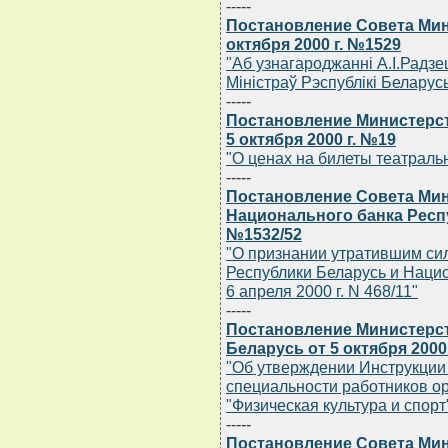
-----
Постановление Совета Мин
октября 2000 г. №1529
"Аб узнагароджаннi А.I.Радз
Мiнiстраў Рэспублiкi Беларус
-----
Постановление Министерст
5 октября 2000 г. №19
"О ценах на билеты театрал
-----
Постановление Совета Мин
Национального банка Респу
№1532/52
"О признании утратившим си
Республики Беларусь и Нацио
6 апреля 2000 г. N 468/11"
-----
Постановление Министерст
Беларусь от 5 октября 2000
"Об утверждении Инструкции 
специальности работников ор
"Физическая культура и спорт
-----
Постановление Совета Мин