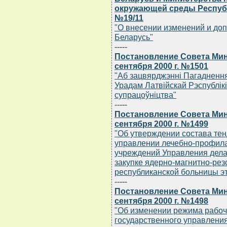
окружающей среды Республи
№19/11
"О внесении изменений и до
Беларусь"
-----
Постановление Совета Мин
сентября 2000 г. №1501
"Аб зацвярджэннi Пагаднення
Урадам Латвiйскай Рэспублiк
супрацоўнiцтва"
-----
Постановление Совета Мин
сентября 2000 г. №1499
"Об утверждении состава те
управлении лечебно-профила
учреждений Управления дела
закупке ядерно-магнитно-ре
республиканской больницы э
-----
Постановление Совета Мин
сентября 2000 г. №1498
"Об изменении режима рабоч
государственного управлени