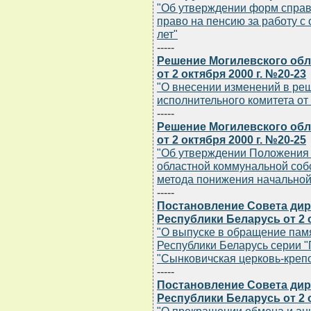
"Об утверждении форм справ
право на пенсию за работу с
лет"
-----
Решение Могилевского обл
от 2 октября 2000 г. №20-23
"О внесении изменений в ре
исполнительного комитета от 1
-----
Решение Могилевского обл
от 2 октября 2000 г. №20-25
"Об утверждении Положения 
областной коммунальной соб
метода понижения начальной
-----
Постановление Совета дир
Республики Беларусь от 2 о
"О выпуске в обращение пам
Республики Беларусь серии "
"Сынковичская церковь-креп
-----
Постановление Совета дир
Республики Беларусь от 2 о