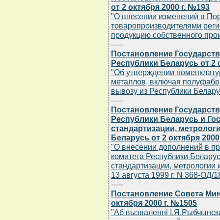
от 2 октября 2000 г. №193
"О внесении изменений в По
товаропроизводителями реги
продукцию собственного про
-----
Постановление Государств
Республики Беларусь от 2 о
"Об утверждении номенклату
металлов, включая полуфабри
вывозу из Республики Белару
-----
Постановление Государств
Республики Беларусь и Го
стандартизации, метролог
Беларусь от 2 октября 2000 
"О внесении дополнений в п
комитета Республики Беларус
стандартизации, метрологии 
13 августа 1999 г. N 368-ОД/1
-----
Постановление Совета Мин
октября 2000 г. №1505
"Аб вызваленнi I.Я.Рыбчынск