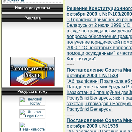
Контакты
Новые документы
Решение Конституционного
октября 2000 г. №Р-103/2000
Реклама
"О практике применения реш
Беларусь от 2 июля 1999 г."
в суде по гражданским делам"
вопросах обеспечения гражд
получение юридической помощ
2000 г. "О некоторых вопрос
помощи осужденным" в части
Конституции"
-----
Постановление Совета Мин
октября 2000 г. №1538
"Аб падпiсаннi Пратакола аб 
Пагадненне памiж Урадам Рэс
Ресурсы в тему
Казахстан аб працоўнай дзей
Рэспублiкi Беларусь, якiя пр
захстан, i грамадзян Рэспубл
Рэспублiкi Беларусь"
-----
Постановление Совета Мин
октября 2000 г. №1536
"Аб падпiсаннi Пагаднення па