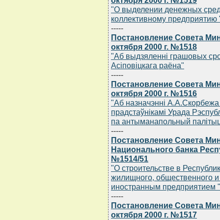
октября 2000 г. №1519
"О выделении денежных сред
коллективному предприятию 
-----
Постановление Совета Мин
октября 2000 г. №1518
"Аб выдзяленнi грашовых ср
Асiповiцкага раёна"
-----
Постановление Совета Мин
октября 2000 г. №1516
"Аб назначэннi А.А.Скорбежа
прадстаўнiкамi Урада Рэспуб
па антыманапольный палiты
-----
Постановление Совета Мин
Национального банка Респу
№1514/51
"О строительстве в Республи
жилищного, общественного и
иностранным предприятием
-----
Постановление Совета Мин
октября 2000 г. №1517