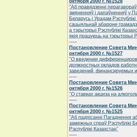
октября 2000 г. №1528
"Аб правядзеннi перагавораў
змяненняў i дапаўненняў у П
Беларусь i Урадам Рэспублiкi
сацыяльнай абароне грамадзя
а тэрыторыi Рэспублiкi Казахс
якiя працуюць на тэрыторыi Р
-----
Постановление Совета Мин
октября 2000 г. №1527
"О введении дифференциро
должностных окладов работн
заведений, финансируемых и
-----
Постановление Совета Мин
октября 2000 г. №1526
"О ставках акциза на алкого
-----
Постановление Совета Мин
октября 2000 г. №1525
"Аб падпiсаннi Пагаднення а
замежных спраў Рэспублiкi Б
Рэспублiкi Казахстан"
-----