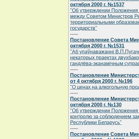
октября 2000 г. №1537
"Об утверждении Положения 
между Советом Министров Ре
территориальными образован
государств"
-----
Постановление Совета Мин
октября 2000 г. №1531
"Аб упаўнаважаннi В.П.Пугач
некаторых праектах двухбак
гандлёва-эканамiчным супрац
-----
Постановление Министерст
от 4 октября 2000 г. №196
"О ценах на алкогольную про
-----
Постановление Министерст
октября 2000 г. №130
"Об утверждении Положения 
контролю за соблюдением зак
Республики Беларусь"
-----
Постановление Совета Мин