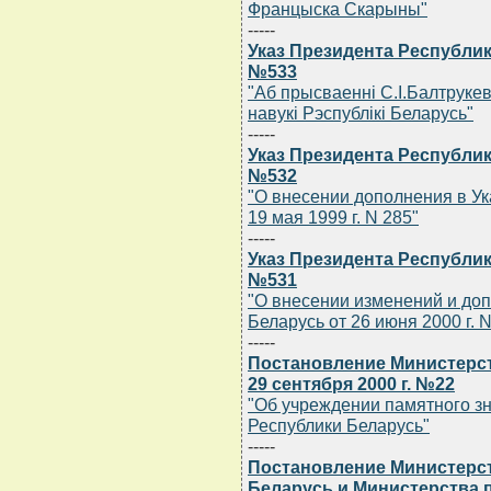
Францыска Скарыны"
-----
Указ Президента Республики
№533
"Аб прысваеннi С.I.Балтруке
навукi Рэспублiкi Беларусь"
-----
Указ Президента Республики
№532
"О внесении дополнения в Ук
19 мая 1999 г. N 285"
-----
Указ Президента Республики
№531
"О внесении изменений и доп
Беларусь от 26 июня 2000 г. N
-----
Постановление Министерст
29 сентября 2000 г. №22
"Об учреждении памятного з
Республики Беларусь"
-----
Постановление Министерст
Беларусь и Министерства 