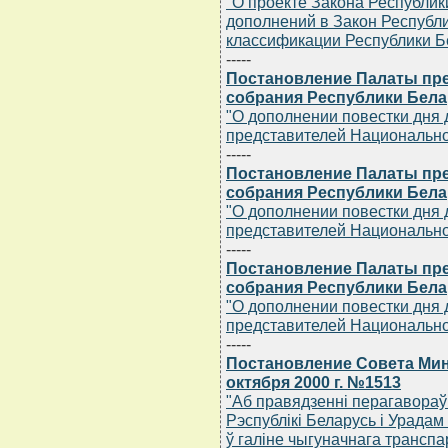
"О проекте Закона Республик
дополнений в Закон Республ
классификации Республики Б
-----
Постановление Палаты пр
собрания Республики Белару
"О дополнении повестки дня
представителей Национально
-----
Постановление Палаты пр
собрания Республики Белару
"О дополнении повестки дня
представителей Национально
-----
Постановление Палаты пр
собрания Республики Белару
"О дополнении повестки дня
представителей Национально
-----
Постановление Совета Мин
октября 2000 г. №1513
"Аб правядзеннi перагавораў
Рэспублiкi Беларусь i Урадам
ў галiне чыгуначнага транспа