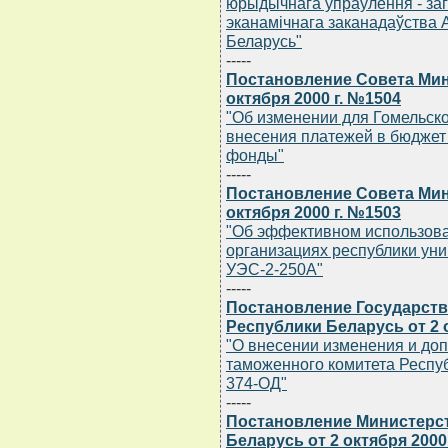
юрыдычнага упраўлення - заг
эканамiчнага заканадаўства А
Беларусь"
-----
Постановление Совета Мин
октября 2000 г. №1504
"Об изменении для Гомельско
внесения платежей в бюджет
фонды"
-----
Постановление Совета Мин
октября 2000 г. №1503
"Об эффективном использова
организациях республики уни
УЭС-2-250А"
-----
Постановление Государств
Республики Беларусь от 2 о
"О внесении изменения и доп
таможенного комитета Республ
374-ОД"
-----
Постановление Министерс
Беларусь от 2 октября 2000