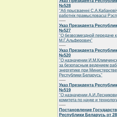
Указ Президента Республики
№528
"Аб прысваеннi С.А.Кабановi
работнiк прамысловасцi Рэсп
-----
Указ Президента Республики
№527
"О безвозмездной передаче к
М.Г.Альферович"
-----
Указ Президента Республики
№520
"О назначении И.М.Климчинс
за безопасным ведением раб
энергетике при Министерств
Республики Беларусь"
-----
Указ Президента Республики
№519
"О назначении А.И.Лесников
комитета по науке и техноло
-----
Постановление Государств
Республики Беларусь от 28