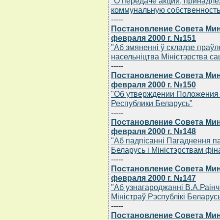
"О передаче акций, принадле
коммунальную собственность
-----
Постановление Совета Мин
февраля 2000 г. №151
"Аб змяненнi ў складзе пра
насельнiцтва Мiнiстэрства с
-----
Постановление Совета Мин
февраля 2000 г. №150
"Об утверждении Положения 
Республики Беларусь"
-----
Постановление Совета Мин
февраля 2000 г. №148
"Аб падпiсаннi Пагаднення па
Беларусь i Мiнiстэрствам фiн
-----
Постановление Совета Мин
февраля 2000 г. №147
"Аб узнагароджаннi В.А.Раiн
Мiнiстраў Рэспублiкi Беларус
-----
Постановление Совета Мин