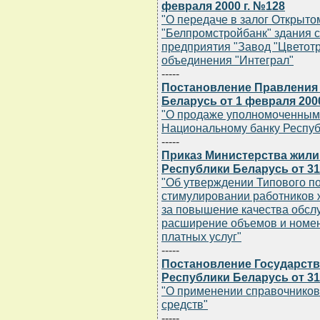
февраля 2000 г. №128
"О передаче в залог Открыт
"Белпромстройбанк" здания с
предприятия "Завод "Цветот
объединения "Интеграл"
-----
Постановление Правления
Беларусь от 1 февраля 2000
"О продаже уполномоченным
Национальному банку Респуб
-----
Приказ Министерства жил
Республики Беларусь от 31
"Об утверждении Типового п
стимулировании работников 
за повышение качества обсл
расширение объемов и номе
платных услуг"
-----
Постановление Государств
Республики Беларусь от 31 
"О применении справочников
средств"
-----