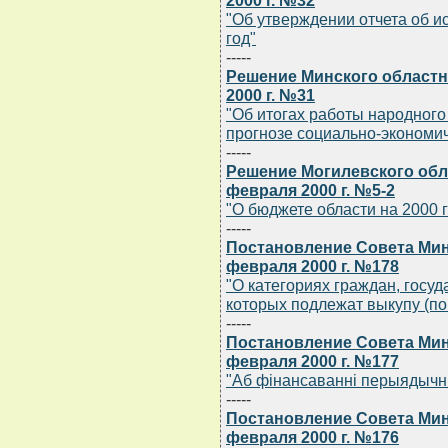
2000 г. №32
"Об утверждении отчета об и
год"
-----
Решение Минского областн
2000 г. №31
"Об итогах работы народного 
прогнозе социально-экономич
-----
Решение Могилевского обла
февраля 2000 г. №5-2
"О бюджете области на 2000 
-----
Постановление Совета Мин
февраля 2000 г. №178
"О категориях граждан, гос
которых подлежат выкупу (по
-----
Постановление Совета Мин
февраля 2000 г. №177
"Аб фiнансаваннi перыядычн
-----
Постановление Совета Мин
февраля 2000 г. №176