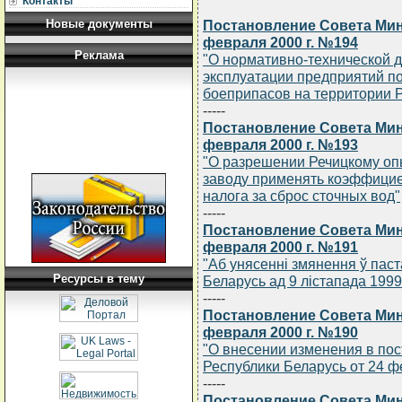
Контакты
Новые документы
Постановление Совета Мин
февраля 2000 г. №194
Реклама
"О нормативно-технической д
эксплуатации предприятий п
боеприпасов на территории 
-----
Постановление Совета Мин
февраля 2000 г. №193
"О разрешении Речицкому о
заводу применять коэффициен
налога за сброс сточных вод"
-----
Постановление Совета Мин
февраля 2000 г. №191
"Аб унясеннi змянення ў паст
Ресурсы в тему
Беларусь ад 9 лiстапада 1999 
-----
Постановление Совета Мин
февраля 2000 г. №190
"О внесении изменения в по
Республики Беларусь от 24 фе
-----
Постановление Совета Мин