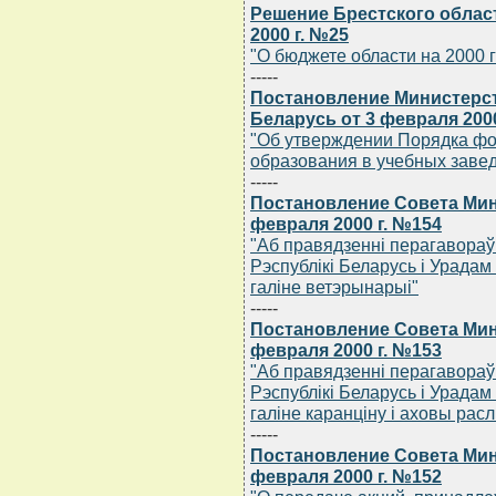
Решение Брестского област
2000 г. №25
"О бюджете области на 2000 
-----
Постановление Министерс
Беларусь от 3 февраля 2000
"Об утверждении Порядка фо
образования в учебных заве
-----
Постановление Совета Мин
февраля 2000 г. №154
"Аб правядзеннi перагавораў
Рэспублiкi Беларусь i Урадам
галiне ветэрынарыi"
-----
Постановление Совета Мин
февраля 2000 г. №153
"Аб правядзеннi перагавораў
Рэспублiкi Беларусь i Урадам
галiне каранцiну i аховы расл
-----
Постановление Совета Мин
февраля 2000 г. №152