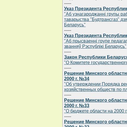
-----
Указ Президента Республик
"Аб узнагароджаннi групы ра
таварыства "Будтрансгаз" дз
Беларусь"
-----
Указ Президента Республик
"Аб прысваеннi групе педагаг
званняў Рэспублiкi Беларусь"
-----
Закон Республики Беларусь
"О Комитете государственног
-----
Решение Минского областн
2000 г. №34
"Об утверждении Порядка ре
хозяйственных обществ по п
-----
Решение Минского областн
2000 г. №33
"О бюджете области на 2000 
-----
Решение Минского областн