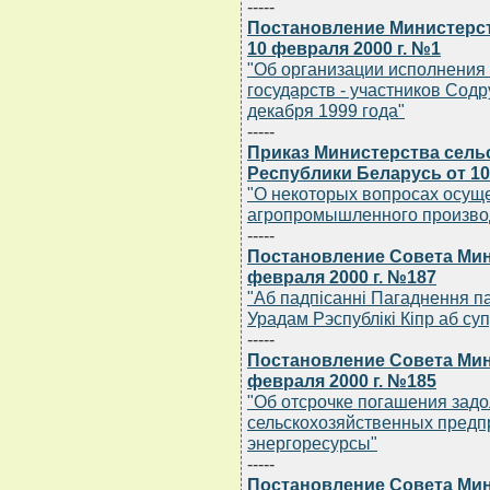
-----
Постановление Министерст
10 февраля 2000 г. №1
"Об организации исполнения
государств - участников Сод
декабря 1999 года"
-----
Приказ Министерства сель
Республики Беларусь от 10
"О некоторых вопросах осуще
агропромышленного произво
-----
Постановление Совета Мин
февраля 2000 г. №187
"Аб падпiсаннi Пагаднення па
Урадам Рэспублiкi Кiпр аб суп
-----
Постановление Совета Мин
февраля 2000 г. №185
"Об отсрочке погашения задо
сельскохозяйственных предп
энергоресурсы"
-----
Постановление Совета Мин