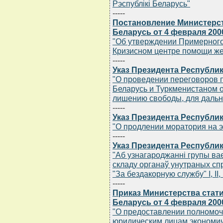
Рэспублiкi Беларусь"
-----
Постановление Министерс
Беларусь от 4 февраля 2000
"Об утверждении Примерного
Кризисном центре помощи ж
-----
Указ Президента Республик
"О проведении переговоров 
Беларусь и Туркменистаном о
лишению свободы, для дальн
-----
Указ Президента Республик
"О продлении моратория на 
-----
Указ Президента Республик
"Аб узнагароджаннi групы ва
складу органаў унутраных сп
"За бездакорную службу" I, II, I
-----
Приказ Министерства стати
Беларусь от 4 февраля 2000
"О предоставлении полномоч
юридическим лицам экономич