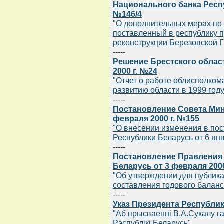
Национального банка Респу
№146/4
"О дополнительных мерах по
поставленный в республику 
реконструкции Березовской 
-----
Решение Брестского област
2000 г. №24
"Отчет о работе облисполком
развитию области в 1999 году
-----
Постановление Совета Мин
февраля 2000 г. №155
"О внесении изменения в по
Республики Беларусь от 6 янв
-----
Постановление Правления
Беларусь от 3 февраля 2000
"Об утверждении для публика
составления годового баланс
-----
Указ Президента Республик
"Аб прысваеннi В.А.Сукалу 
Рэспублiкi Беларусь"