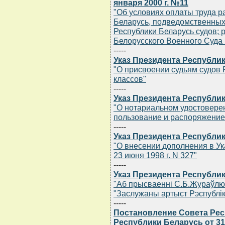
января 2000 г. №11
"Об условиях оплаты труда р
Беларусь, подведомственных
Республики Беларусь судов;
Белорусского Военного Суда
-----
Указ Президента Республик
"О присвоении судьям судов
классов"
-----
Указ Президента Республик
"О нотариальном удостовере
пользование и распоряжение
-----
Указ Президента Республик
"О внесении дополнения в Ук
23 июня 1998 г. N 327"
-----
Указ Президента Республик
"Аб прысваеннi С.Б.Жураўлю 
"Заслужаны артыст Рэспублiк
-----
Постановление Совета Ре
Республики Беларусь от 31 