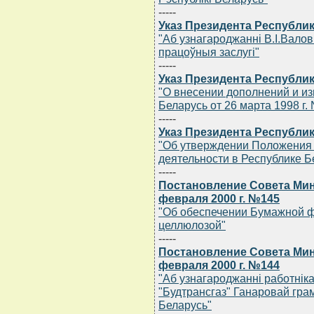
-----
Указ Президента Республик
"Аб узнагароджаннi В.I.Валов
працоўныя заслугi"
-----
Указ Президента Республик
"О внесении дополнений и из
Беларусь от 26 марта 1998 г. 
-----
Указ Президента Республик
"Об утверждении Положения 
деятельности в Республике Б
-----
Постановление Совета Мин
февраля 2000 г. №145
"Об обеспечении Бумажной ф
целлюлозой"
-----
Постановление Совета Мин
февраля 2000 г. №144
"Аб узнагароджаннi работнiк
"Будтрансгаз" Ганаровай грам
Беларусь"