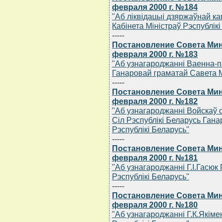
февраля 2000 г. №184
"Аб лiквiдацыi дзяржаўнай к
Кабiнета Мiнiстраў Рэспублiкi
-----
Постановление Совета Мин
февраля 2000 г. №183
"Аб узнагароджаннi Ваенна-п
Ганаровай граматай Савета М
-----
Постановление Совета Мин
февраля 2000 г. №182
"Аб узнагароджаннi Войскаў
Сiл Рэспублiкi Беларусь Ган
Рэспублiкi Беларусь"
-----
Постановление Совета Мин
февраля 2000 г. №181
"Аб узнагароджаннi Г.I.Гасюк
Рэспублiкi Беларусь"
-----
Постановление Совета Мин
февраля 2000 г. №180
"Аб узнагароджаннi Г.К.Якiме