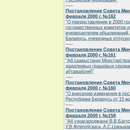
-----
Постановление Совета Мин
февраля 2000 г. №162
"О предоставлении в 2000 го
государственных комитетов и
руководителям объединений,
Беларусь, очередных отпуско
-----
Постановление Совета Мин
февраля 2000 г. №161
"Аб скарыстаннi Мiнiстэрства
дадатковых грашовых сродка
аўтамабiляў"
-----
Постановление Совета Мин
февраля 2000 г. №160
"О внесении изменения в по
Республики Беларусь от 15 ма
-----
Постановление Совета Мин
февраля 2000 г. №159
"Аб узнагароджаннi В.В.Багусл
У.В.Фiлiпоўскага, А.С.Царык