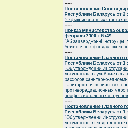
-----
Постановление Совета дир
Республики Беларусь от 2 ф
"О фиксированных ставках л
-----
Приказ Министерства обра
февраля 2000 г. №49
"Аб зацвярджэннi Iнструкцыi
бiблiятэчных фондаў школьны
-----
Постановление Главного г
Республики Беларусь от 1 
"Об утверждении Инструкции
документов в судебные орга
расходов санитарно-эпидеми
санитарно-гигиенических, пр
противорадиационных мероп
профессиональных и группов
-----
Постановление Главного г
Республики Беларусь от 1 
"Об утверждении Инструкции
документов в следственные 