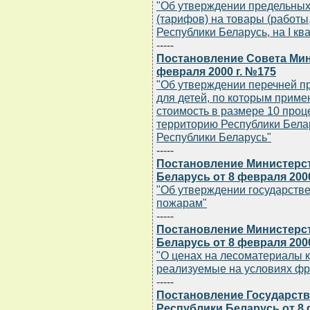
"Об утверждении предельных
(тарифов) на товары (работы
Республики Беларусь, на I ква
-----
Постановление Совета Мин
февраля 2000 г. №175
"Об утверждении перечней п
для детей, по которым приме
стоимость в размере 10 проц
территорию Республики Белар
Республики Беларусь"
-----
Постановление Министерст
Беларусь от 8 февраля 2000
"Об утверждении государстве
пожарам"
-----
Постановление Министерст
Беларусь от 8 февраля 2000
"О ценах на лесоматериалы к
реализуемые на условиях фр
-----
Постановление Государств
Республики Беларусь от 8 