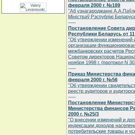
февраля 2000 г. №189
"Аб узнагароджаннi А.А.Паўл
Мiнiстраў Рэспублiкi Беларус
-----
Постановление Совета дир
Республики Беларусь от 11 
"Об утверждении изменений 
организации функционирова
межбанковских расчетов Рес
Советом директоров Национа
ноября 1998 г. (протокол N 30.
-----
Приказ Министерства фина
февраля 2000 г. №56
"Об утверждении свидетельс
реестр аудиторов и аудиторс
-----
Постановление Министерст
Министерства финансов Ре
2000 г. №25/3
"О внесении изменений и до
индексации доходов населени
потребительские товары и ус