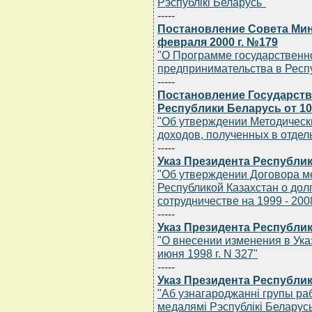
Рэспублiкi Беларусь"
-----
Постановление Совета Мин
февраля 2000 г. №179
"О Программе государственн
предпринимательства в Респу
-----
Постановление Государств
Республики Беларусь от 10
"Об утверждении Методическ
доходов, полученных в отдел
-----
Указ Президента Республик
"Об утверждении Договора м
Республикой Казахстан о до
сотрудничестве на 1999 - 200
-----
Указ Президента Республик
"О внесении изменения в Ука
июня 1998 г. N 327"
-----
Указ Президента Республик
"Аб узнагароджаннi групы ра
медалямi Рэспублiкi Беларус