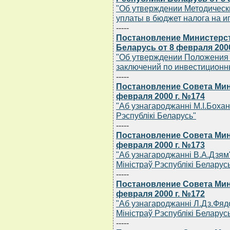
"Об утверждении Методически
уплаты в бюджет налога на и
-----
Постановление Министерст
Беларусь от 8 февраля 2000
"Об утверждении Положения 
заключений по инвестиционн
-----
Постановление Совета Мин
февраля 2000 г. №174
"Аб узнагароджаннi М.I.Боха
Рэспублiкi Беларусь"
-----
Постановление Совета Мин
февраля 2000 г. №173
"Аб узнагароджаннi В.А.Дзям
Мiнiстраў Рэспублiкi Беларус
-----
Постановление Совета Мин
февраля 2000 г. №172
"Аб узнагароджаннi Л.Дз.Фя
Мiнiстраў Рэспублiкi Беларус
-----