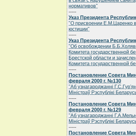
в связи с нарушением санита
нормативов"
-----
Указ Президента Республик
"О присвоении Е.М.Царенко 
юстиции"
-----
Указ Президента Республик
"Об освобождении Б.Б.Холяв
Комитета государственной бе
Брестской области и зачисле
Комитета государственной бе
-----
Постановление Совета Мин
февраля 2000 г. №130
"Аб узнагароджаннi Г.С.Гур'
Мiнiстраў Рэспублiкi Беларус
-----
Постановление Совета Мин
февраля 2000 г. №129
"Аб узнагароджаннi Г.А.Мель
Мiнiстраў Рэспублiкi Беларус
-----
Постановление Совета Мин