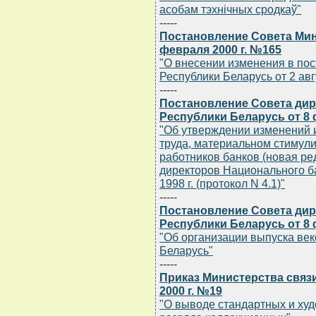
асобам тэхнiчных сродкаў"
-----
Постановление Совета Мин
февраля 2000 г. №165
"О внесении изменения в по
Республики Беларусь от 2 авгу
-----
Постановление Совета дир
Республики Беларусь от 8 
"Об утверждении изменений 
труда, материальном стимул
работников банков (новая ре
директоров Национального б
1998 г. (протокол N 4.1)"
-----
Постановление Совета дир
Республики Беларусь от 8 
"Об организации выпуска ве
Беларусь"
-----
Приказ Министерства связ
2000 г. №19
"О выводе стандартных и худ