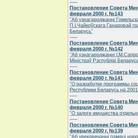
-----
Постановление Совета Мин
февраля 2000 г. №143
"Аб узнагароджаннi Гомельск
П.I.Чайкоўскага Ганаровай гр
Беларусь"
-----
Постановление Совета Мин
февраля 2000 г. №142
"Аб узнагароджаннi I.М.Сапр
Мiнiстраў Рэспублiкi Беларус
-----
Постановление Совета Мин
февраля 2000 г. №141
"О разработке программы со
Республики Беларусь на 2001 
-----
Постановление Совета Мин
февраля 2000 г. №140
"О залоге имущества отдельн
-----
Постановление Совета Мин
февраля 2000 г. №139
"Аб увекавечаннi памяцi нар