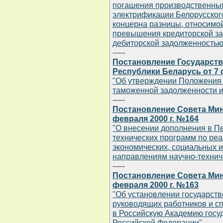
погашения производственным
электрификации Белорусского
концерна разницы, относимо
превышения кредиторской за
дебиторской задолженностью
-----
Постановление Государств
Республики Беларусь от 7 
"Об утверждении Положения 
таможенной задолженности и
-----
Постановление Совета Мин
февраля 2000 г. №164
"О внесении дополнения в П
технических программ по ре
экономических, социальных 
направлениям научно-техниче
-----
Постановление Совета Мин
февраля 2000 г. №163
"Об установлении государств
руководящих работников и с
в Российскую Академию госу
Российской Федерации"