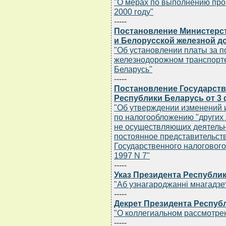
"О мерах по выполнению про
2000 году"
-----
Постановление Министерст
и Белорусской железной до
"Об установлении платы за п
железнодорожном транспорте
Беларусь"
-----
Постановление Государств
Республики Беларусь от 3 
"Об утверждении изменений 
по налогообложению "других
не осуществляющих деятельн
постоянное представительст
Государственного налогового
1997 N 7"
-----
Указ Президента Республик
"Аб узнагароджаннi мнагадзе
-----
Декрет Президента Республ
"О коллегиальном рассмотрен
-----