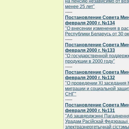
на пенсию независимо от возр
менее 25 лет"
-----
Постановление Совета Мин
февраля 2000 г. №134
"О внесении изменения в ра
Республики Беларусь от 30 ок
-----
Постановление Совета Мин
февраля 2000 г. №133
"О государственной поддерж
продукции в 2000 году"
-----
Постановление Совета Мин
февраля 2000 г. №132
"О проведении XI заседания К
миграции и социальной защит
СНГ"
-----
Постановление Совета Мин
февраля 2000 г. №131
"Аб зацвярджэннi Пагаднення
Урадам Расiйскай Федэрацыi 
электраэнергетычнай сiстэмы