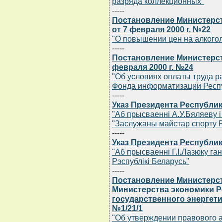
разряда коллекционных"
-----
Постановление Министерст
от 7 февраля 2000 г. №22
"О повышении цен на алкого
-----
Постановление Министерст
февраля 2000 г. №24
"Об условиях оплаты труда р
Фонда информатизации Респу
-----
Указ Президента Республик
"Аб прысваеннi А.У.Бяляеву 
"Заслужаны майстар спорту Р
-----
Указ Президента Республик
"Аб прысваеннi Г.I.Лазюку га
Рэспублiкi Беларусь"
-----
Постановление Министерст
Министерства экономики Р
государственного энергетич
№1/21/1
"Об утверждении правового 