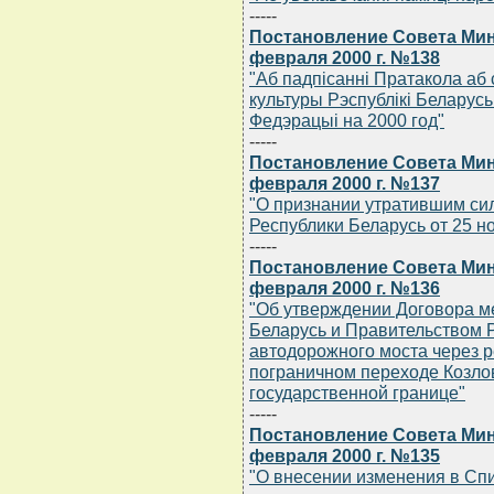
-----
Постановление Совета Мин
февраля 2000 г. №138
"Аб падпiсаннi Пратакола аб
культуры Рэспублiкi Беларусь
Федэрацыi на 2000 год"
-----
Постановление Совета Мин
февраля 2000 г. №137
"О признании утратившим си
Республики Беларусь от 25 но
-----
Постановление Совета Мин
февраля 2000 г. №136
"Об утверждении Договора м
Беларусь и Правительством 
автодорожного моста через 
пограничном переходе Козлов
государственной границе"
-----
Постановление Совета Мин
февраля 2000 г. №135
"О внесении изменения в Сп