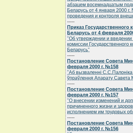
абзацем восемнадцатым подп
Беларусь от 4 января 2000 г
проведения и контроля внеш
-----
Приказ Государственного 
Беларусь от 4 февраля 2000
"Об утверждении и введении
комиссии Государственного к
Беларусь"
-----
Постановление Совета Мин
февраля 2000 г. №158
"Аб вызваленнi С.С.Палонiка
ўпраўлення Апарату Савета М
-----
Постановление Совета Мин
февраля 2000 г. №157
"О внесении изменений и до
причиненного жизни и здоров
исполнением им трудовых об
-----
Постановление Совета Мин
февраля 2000 г. №156