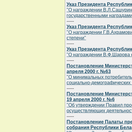
Указ Президента Республик
"О награждении В.Л.Сашурин
государственными наградами
-----
Указ Президента Республик
"О награждении Г.В.Ахрамови
степени"
-----
Указ Президента Республик
"О награждении В.Ф.Шарова о
-----
Постановление Министерст
апреля 2000 г. №63
"О минимальных потребитель
социально-демографических 
-----
Постановление Министерст
19 апреля 2000 г. №6
"Об утверждении Правил про
осуществляющих деятельност
-----
Постановление Палаты пр
собрания Республики Белару