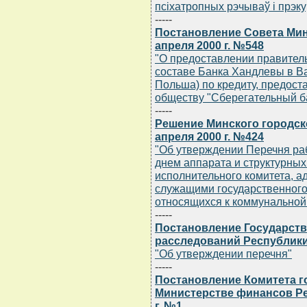
псiхатропных рэчываў i прэк
-----
Постановление Совета Мин
апреля 2000 г. №548
"О предоставлении правител
составе Банка Хандлевы в В
Польша) по кредиту, предос
обществу "Сберегательный б
-----
Решение Минского городск
апреля 2000 г. №424
"Об утверждении Перечня р
днем аппарата и структурных
исполнительного комитета, 
служащими государственного 
относящихся к коммунальной
-----
Постановление Государст
расследований Республики 
"Об утверждении перечня"
-----
Постановление Комитета г
Министерстве финансов Ре
г. №1