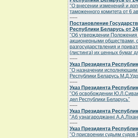
"О внесении изменений и доп
таможенного комитета от 6 ав
-----
Постановление Государств
Республики Беларусь от 24 
"Об утверждении Положения
акционерными обществами, 
разгосударствления и приват
(листинга) их ценных бумаг 
-----
Указ Президента Республик
"О назначении исполняющим 
Республики Беларусь М.Д.Уд
-----
Указ Президента Республик
"Об освобождении Ю.Л.Сивак
дел Республики Беларусь"
-----
Указ Президента Республик
"Аб узнагароджаннi А.А.Лiх
-----
Указ Президента Республик
"О присвоении судьям судов