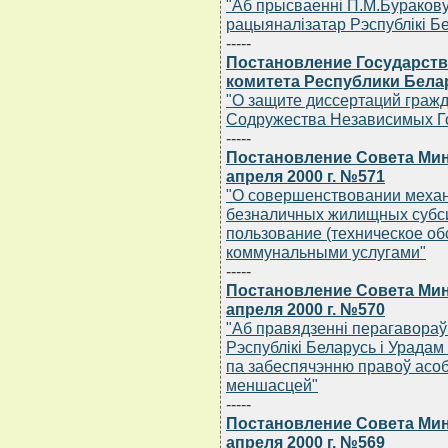
"Аб прысваеннi П.М.Бураков
рацыяналiзатар Рэспублiкi Б
-----
Постановление Государств
комитета Республики Белару
"О защите диссертаций граж
Содружества Независимых Го
-----
Постановление Совета Мин
апреля 2000 г. №571
"О совершенствовании меха
безналичных жилищных субси
пользование (техническое о
коммунальными услугами"
-----
Постановление Совета Мин
апреля 2000 г. №570
"Аб правядзеннi перагавораў
Рэспублiкi Беларусь i Урадам
па забеспячэнню правоў асоб
меншасцей"
-----
Постановление Совета Мин
апреля 2000 г. №569