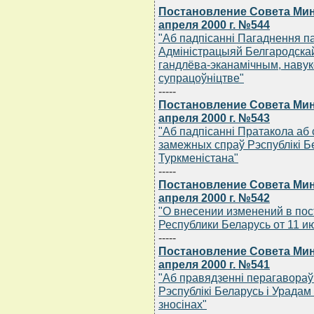
Постановление Совета Мин
апреля 2000 г. №544
"Аб падпiсаннi Пагаднення па
Адмiнiстрацыяй Белгародскай
гандлёва-эканамiчным, навук
супрацоўнiцтве"
-----
Постановление Совета Мин
апреля 2000 г. №543
"Аб падпiсаннi Пратакола аб
замежных спраў Рэспублiкi Б
Туркменiстана"
-----
Постановление Совета Мин
апреля 2000 г. №542
"О внесении изменений в по
Республики Беларусь от 11 ию
-----
Постановление Совета Мин
апреля 2000 г. №541
"Аб правядзеннi перагавораў
Рэспублiкi Беларусь i Урада
зносiнах"