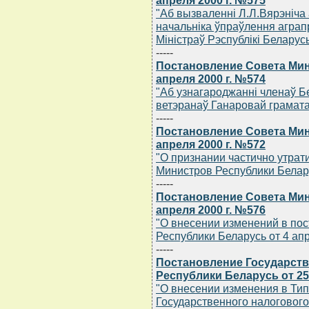
апреля 2000 г. №575
"Аб вызваленнi Л.Л.Вярэнiча
начальнiка ўпраўлення агра
Мiнiстраў Рэспублiкi Беларус
-----
Постановление Совета Мин
апреля 2000 г. №574
"Аб узнагароджаннi членаў Б
ветэранаў Ганаровай грамата
-----
Постановление Совета Мин
апреля 2000 г. №572
"О признании частично утра
Министров Республики Беларус
-----
Постановление Совета Мин
апреля 2000 г. №576
"О внесении изменений в по
Республики Беларусь от 4 апр
-----
Постановление Государств
Республики Беларусь от 25
"О внесении изменения в Ти
Государственного налогового