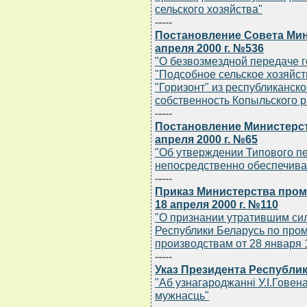
сельского хозяйства"
-----
Постановление Совета Мин
апреля 2000 г. №536
"О безвозмездной передаче 
"Подсобное сельское хозяйс
"Горизонт" из республиканск
собственность Копыльского 
-----
Постановление Министерст
апреля 2000 г. №65
"Об утверждении Типового п
непосредственно обеспечива
-----
Приказ Министерства про
18 апреля 2000 г. №110
"О признании утратившим сил
Республики Беларусь по пр
производствам от 28 января 1
-----
Указ Президента Республик
"Аб узнагароджаннi У.I.Говен
мужнасць"