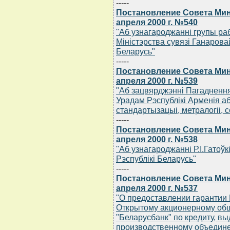
-----
Постановление Совета Мин
апреля 2000 г. №540
"Аб узнагароджаннi групы ра
Мiнiстэрства сувязi Ганарова
Беларусь"
-----
Постановление Совета Мин
апреля 2000 г. №539
"Аб зацвярджэннi Пагаднення
Урадам Рэспублiкi Арменiя аб
стандартызацыi, метралогii, 
-----
Постановление Совета Мин
апреля 2000 г. №538
"Аб узнагароджаннi Р.I.Гатоў
Рэспублiкi Беларусь"
-----
Постановление Совета Мин
апреля 2000 г. №537
"О предоставлении гарантии
Открытому акционерному общ
"Беларусбанк" по кредиту, в
производственному объедин