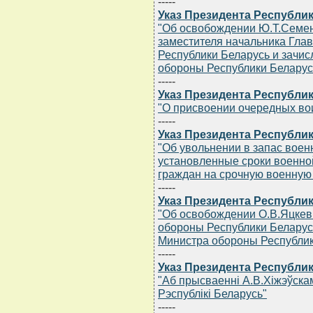
-----
Указ Президента Республик
"Об освобождении Ю.Т.Семен
заместителя начальника Гла
Республики Беларусь и зачи
обороны Республики Беларус
-----
Указ Президента Республик
"О присвоении очередных во
-----
Указ Президента Республик
"Об увольнении в запас вое
установленные сроки военно
граждан на срочную военную с
-----
Указ Президента Республик
"Об освобождении О.В.Яцкев
обороны Республики Беларус
Министра обороны Республик
-----
Указ Президента Республик
"Аб прысваеннi А.В.Хiжэўска
Рэспублiкi Беларусь"
-----