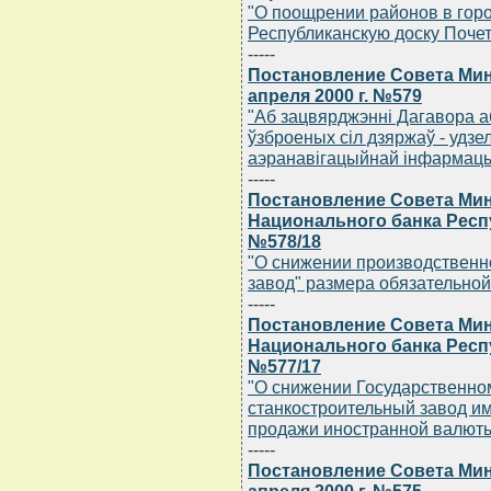
"О поощрении районов в горо
Республиканскую доску Почет
-----
Постановление Совета Мин
апреля 2000 г. №579
"Аб зацвярджэннi Дагавора а
ўзброеных сiл дзяржаў - удз
аэранавiгацыйнай iнфармац
-----
Постановление Совета Мин
Национального банка Респу
№578/18
"О снижении производственн
завод" размера обязательно
-----
Постановление Совета Мин
Национального банка Респу
№577/17
"О снижении Государственно
станкостроительный завод и
продажи иностранной валют
-----
Постановление Совета Мин