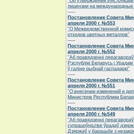
"Об утверждении Инструкции
лицензии на международные п
-----
Постановление Совета Мин
апреля 2000 г. №553
"О Межведомственной комисс
отходов цветных металлов"
-----
Постановление Совета Мин
апреля 2000 г. №552
"Аб правядзеннi перагавораў
Рэспублiкi Беларусь i Урадам
ў галiне рыбнай гаспадаркi"
-----
Постановление Совета Мин
апреля 2000 г. №551
"О внесении изменений и до
Министров Республики Беларус
-----
Постановление Совета Мин
апреля 2000 г. №549
"Аб правядзеннi перагавораў
супрацоўнiцтве ўрадаў дзярж
Дзяржаў у барацьбе з незак