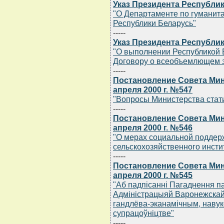
Указ Президента Республик
"О Департаменте по гуманит
Республики Беларусь"
-----
Указ Президента Республик
"О выполнении Республикой Б
Договору о всеобъемлющем 
-----
Постановление Совета Мин
апреля 2000 г. №547
"Вопросы Министерства стати
-----
Постановление Совета Мин
апреля 2000 г. №546
"О мерах социальной поддер
сельскохозяйственного инсти
-----
Постановление Совета Мин
апреля 2000 г. №545
"Аб падпiсаннi Пагаднення па
Адмiнiстрацыяй Варонежскай
гандлёва-эканамiчным, навук
супрацоўнiцтве"
-----