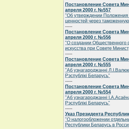
Постановление Совета Мин
апреля 2000 г. №557
"Об утверждении Положения 
ценностей через таможенную
-----
Постановление Совета Мин
апреля 2000 г. №556
"О создании Общественного 
искусства при Совете Минист
-----
Постановление Совета Мин
апреля 2000 г. №555
"Аб узнагароджаннi Л.I.Валю
Рэспублiкi Беларусь"
-----
Постановление Совета Мин
апреля 2000 г. №554
"Аб узнагароджаннi I.А.Асаё
Рэспублiкi Беларусь"
-----
Указ Президента Республик
"О налогообложении отдельн
Республики Беларусь в Росс