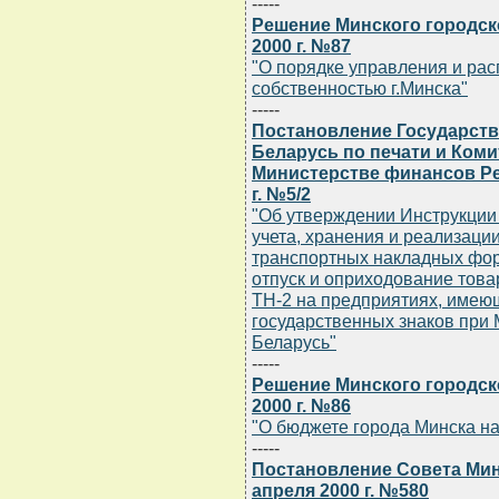
-----
Решение Минского городско
2000 г. №87
"О порядке управления и ра
собственностью г.Минска"
-----
Постановление Государств
Беларусь по печати и Коми
Министерстве финансов Ре
г. №5/2
"Об утверждении Инструкции 
учета, хранения и реализаци
транспортных накладных фор
отпуск и оприходование тов
ТН-2 на предприятиях, имею
государственных знаков при
Беларусь"
-----
Решение Минского городско
2000 г. №86
"О бюджете города Минска на
-----
Постановление Совета Мин
апреля 2000 г. №580