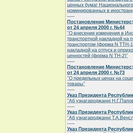
ценных бумаг Национального
номинированных в иностран
-----
Постановление Министерс
от 24 апреля 2000 г. №44
"О внесении изменения в Ин
транспортной накладной на 
транспортом (форма N ТТН-1
накладной на отпуск и опри
ценностей (форма N ТН-2)"
-----
Постановление Министерст
от 24 апреля 2000 г. №73
"О предельных ценах на соц
товары"
-----
Указ Президента Республик
"Аб узнагароджаннi Н.Г.Папо
-----
Указ Президента Республик
"Аб узнагароджаннi Т.А.Венс
-----
Указ Президента Республик