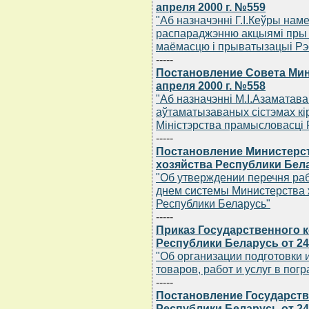
апреля 2000 г. №559
"Аб назначэннi Г.I.Кеўры нам
распараджэнню акцыямi пры 
маёмасцю i прыватызацыi Рэс
-----
Постановление Совета Мин
апреля 2000 г. №558
"Аб назначэннi М.I.Азаматав
аўтаматызаваных сiстэмах кi
Мiнiстэрства прамысловасцi 
-----
Постановление Министерс
хозяйства Республики Бела
"Об утверждении перечня ра
днем системы Министерства
Республики Беларусь"
-----
Приказ Государственного 
Республики Беларусь от 24
"Об организации подготовки 
товаров, работ и услуг в пог
-----
Постановление Государств
Республики Беларусь от 24