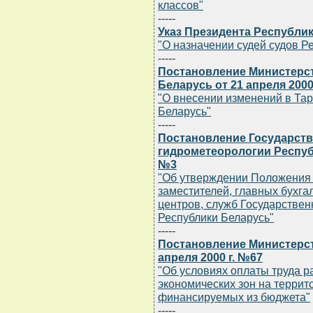
классов"
-----
Указ Президента Республик
"О назначении судей судов Р
-----
Постановление Министерс
Беларусь от 21 апреля 2000
"О внесении изменений в Тар
Беларусь"
-----
Постановление Государств
гидрометеорологии Республ
№3
"Об утверждении Положения 
заместителей, главных бухга
центров, служб Государствен
Республики Беларусь"
-----
Постановление Министерст
апреля 2000 г. №67
"Об условиях оплаты труда 
экономических зон на террит
финансируемых из бюджета"
-----