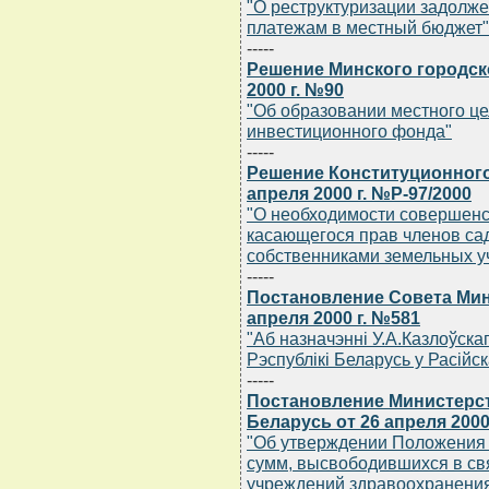
"О реструктуризации задолж
платежам в местный бюджет"
-----
Решение Минского городско
2000 г. №90
"Об образовании местного ц
инвестиционного фонда"
-----
Решение Конституционного
апреля 2000 г. №Р-97/2000
"О необходимости совершенс
касающегося прав членов са
собственниками земельных у
-----
Постановление Совета Мин
апреля 2000 г. №581
"Аб назначэннi У.А.Казлоўска
Рэспублiкi Беларусь у Расiйс
-----
Постановление Министерс
Беларусь от 26 апреля 2000
"Об утверждении Положения 
сумм, высвободившихся в св
учреждений здравоохранения