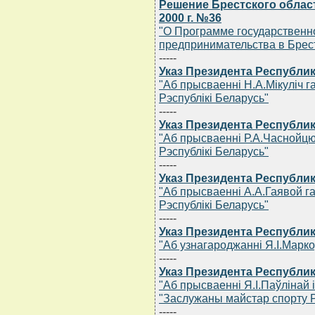
Решение Брестского област
2000 г. №36
"О Программе государственн
предпринимательства в Брест
-----
Указ Президента Республик
"Аб прысваеннi Н.А.Мiкулiч 
Рэспублiкi Беларусь"
-----
Указ Президента Республик
"Аб прысваеннi Р.А.Часнойцю
Рэспублiкi Беларусь"
-----
Указ Президента Республик
"Аб прысваеннi А.А.Гаявой г
Рэспублiкi Беларусь"
-----
Указ Президента Республик
"Аб узнагароджаннi Я.I.Мар
-----
Указ Президента Республик
"Аб прысваеннi Я.I.Паўлiнай 
"Заслужаны майстар спорту Р
-----