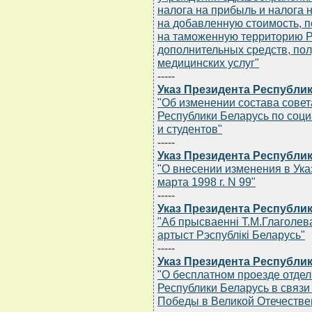
налога на прибыль и налога 
на добавленную стоимость, 
на таможенную территорию Р
дополнительных средств, пол
медицинских услуг"
-----
Указ Президента Республик
"Об изменении состава сове
Республики Беларусь по соц
и студентов"
-----
Указ Президента Республик
"О внесении изменения в Ука
марта 1998 г. N 99"
-----
Указ Президента Республик
"Аб прысваеннi Т.М.Глаголев
артыст Рэспублiкi Беларусь"
-----
Указ Президента Республик
"О бесплатном проезде отдел
Республики Беларусь в связ
Победы в Великой Отечестве