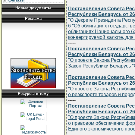
Контакты
Новые документы
Постановление Совета Ре
Республики Беларусь от 26
Реклама
"О Декрете Президента Респу
6 "Об облигациях государств
облигациях Национального б
конвертируемой валюте, для 
-----
Постановление Совета Ре
Республики Беларусь от 26
"О проекте Закона Республик
Закон Республики Беларусь 
-----
Постановление Совета Ре
Республики Беларусь от 26
"О проекте Закона Республи
Ресурсы в тему
о реэкспорте товаров и поря
-----
Постановление Совета Ре
Республики Беларусь от 26
"О проекте Закона Республи
о правовом обеспечении фо
Единого экономического прос
-----