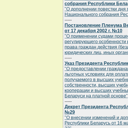
собрания Республики Белар
"О дополнении повестки дня
Национального собрания Рес
-----
Постановление Пленума В
от 17 декабря 2002 г. №10
"О применении судами процес
регулирующего особенности
права граждан действия (без
юридических лиц, иных орган
-----
Указ Президента Республик
"О предоставлении граждана
льготных условиях для опла
получаемого в высших учебн
собственности, высших учеб
кооперации и высших учебн
Беларуси на платной основе"
-----
Декрет Президента Республи
№29
"О внесении изменений и до
Республики Беларусь от 16 мар