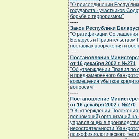
"О присоединении Республики
государств - участников Сод
борьбе с терроризмом"
-----
Закон Республики Беларусь 
"О ратификации Соглашения
Беларусь и Правительством 
поставках вооружения и воен
-----
Постановление Министерст
от 16 декабря 2002 г. №271
"Об утверждении Правил по 
и преднамеренного банкротст
возмещения убытков кредито
вопросам"
-----
Постановление Министерст
от 16 декабря 2002 г. №270
"Об утверждении Положения 
полномочий) организаций на
управляющих в производстве
несостоятельности (банкротс
психофизиологического тест