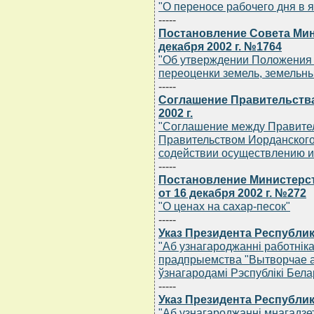
"О переносе рабочего дня в 
-----
Постановление Совета Мин
декабря 2002 г. №1764
"Об утверждении Положения 
переоценки земель, земельны
-----
Соглашение Правительства
2002 г.
"Соглашение между Правител
Правительством Иорданского
содействии осуществлению и
-----
Постановление Министерст
от 16 декабря 2002 г. №272
"О ценах на сахар-песок"
-----
Указ Президента Республик
"Аб узнагароджаннi работнiка
прадпрыемства "Вытворчае а
ўзнагародамi Рэспублiкi Бела
-----
Указ Президента Республик
"Аб узнагароджаннi мнагадзе