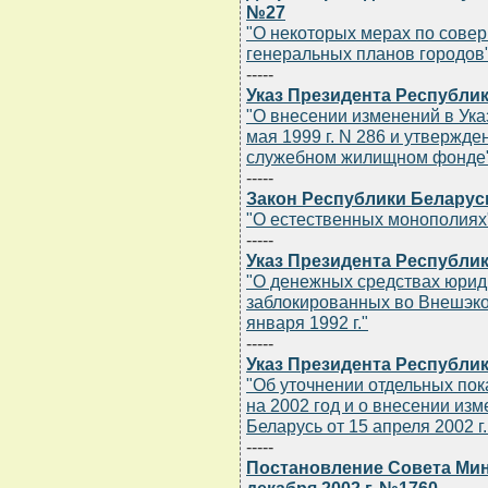
№27
"О некоторых мерах по сове
генеральных планов городов
-----
Указ Президента Республик
"О внесении изменений в Ука
мая 1999 г. N 286 и утвержд
служебном жилищном фонде
-----
Закон Республики Беларусь 
"О естественных монополиях
-----
Указ Президента Республик
"О денежных средствах юрид
заблокированных во Внешэк
января 1992 г."
-----
Указ Президента Республик
"Об уточнении отдельных по
на 2002 год и о внесении из
Беларусь от 15 апреля 2002 г.
-----
Постановление Совета Мин