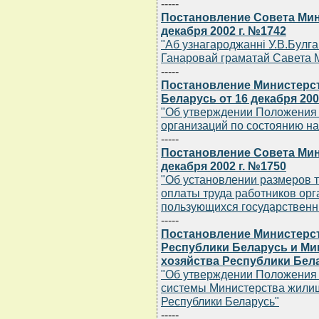
-----
Постановление Совета Мин
декабря 2002 г. №1742
"Аб узнагароджаннi У.В.Булга
Ганаровай граматай Савета М
-----
Постановление Министерст
Беларусь от 16 декабря 200
"Об утверждении Положения 
организаций по состоянию на
-----
Постановление Совета Мин
декабря 2002 г. №1750
"Об установлении размеров 
оплаты труда работников ор
пользующихся государственн
-----
Постановление Министерст
Республики Беларусь и М
хозяйства Республики Белар
"Об утверждении Положения 
системы Министерства жили
Республики Беларусь"
-----