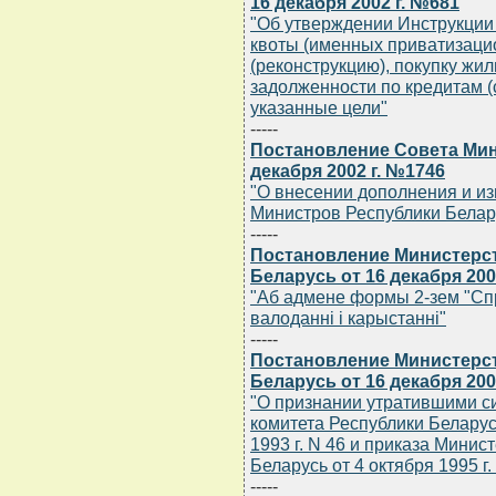
16 декабря 2002 г. №681
"Об утверждении Инструкции
квоты (именных приватизацио
(реконструкцию), покупку ж
задолженности по кредитам (
указанные цели"
-----
Постановление Совета Мин
декабря 2002 г. №1746
"О внесении дополнения и и
Министров Республики Беларус
-----
Постановление Министерст
Беларусь от 16 декабря 200
"Аб адмене формы 2-зем "Спр
валоданнi i карыстаннi"
-----
Постановление Министерст
Беларусь от 16 декабря 200
"О признании утратившими с
комитета Республики Беларусь
1993 г. N 46 и приказа Минис
Беларусь от 4 октября 1995 г.
-----