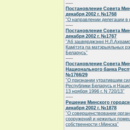
-----
Постановление Совета Мин
декабря 2002 г. №1768
"О направлении делегации в г
-----
Постановление Совета Мин
декабря 2002 г. №1767
"Аб зацвярджэннi Н.Л.Ахрамов
Камiтэта па матэрыяльных рэ
Беларусь"
-----
Постановление Совета Мин
Национального банка Респу
№1766/29
"О признании утратившим си
Республики Беларусь и Нацио
13 ноября 1996 г. N 720/13"
-----
Решение Минского городск
декабря 2002 г. №1878
"О совершенствовании органи
сооружений и нежилых поме
собственности г.Минска"
-----