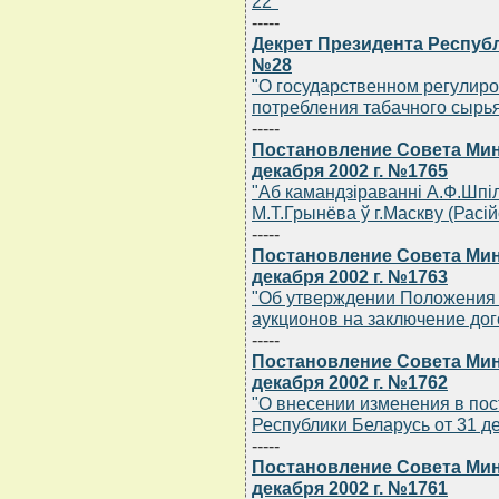
22"
-----
Декрет Президента Республи
№28
"О государственном регулиро
потребления табачного сырья
-----
Постановление Совета Мин
декабря 2002 г. №1765
"Аб камандзiраваннi А.Ф.Шпiле
М.Т.Грынёва ў г.Маскву (Расi
-----
Постановление Совета Мин
декабря 2002 г. №1763
"Об утверждении Положения 
аукционов на заключение до
-----
Постановление Совета Мин
декабря 2002 г. №1762
"О внесении изменения в по
Республики Беларусь от 31 де
-----
Постановление Совета Мин
декабря 2002 г. №1761