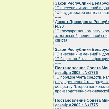
Закон Республики Беларусь 
"О внесении изменений и до
"Об аудиторской деятельност
-----
Декрет Президента Республи
№30
"О государственном регулиро
алкогольной, непищевой спи
спирта"
-----
Закон Республики Беларусь 
"О внесении изменений и до
"О бюджетной классификации
-----
Постановление Совета Мин
декабря 2002 г. №1776
"О порядке учета средств, 
государственной телерадиок
обществу "Второй национальн
производственно-техническо
-----
Постановление Совета Мин
декабря 2002 г. №1775