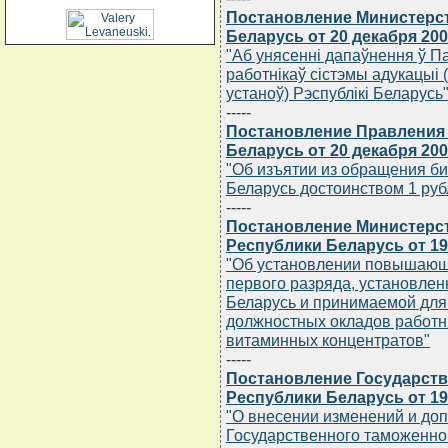
Постановление Министерс
Беларусь от 20 декабря 200
"Аб унясеннi дапаўнення ў П
работнiкаў сiстэмы адукацы
устаноў) Рэспублiкi Беларусь
-----
Постановление Правления
Беларусь от 20 декабря 200
"Об изъятии из обращения б
Беларусь достоинством 1 руб
-----
Постановление Министерст
Республики Беларусь от 19
"Об установлении повышающ
первого разряда, установле
Беларусь и принимаемой для
должностных окладов работн
витаминных концентратов"
-----
Постановление Государств
Республики Беларусь от 19
"О внесении изменений и до
Государственного таможенног