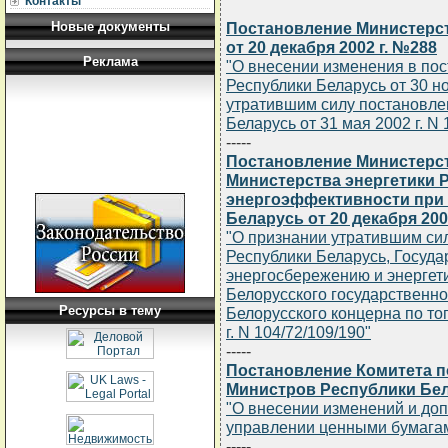
Контакты
Новые документы
Постановление Министерст
от 20 декабря 2002 г. №288
Реклама
"О внесении изменения в по
Республики Беларусь от 30 но
утратившим силу постановле
Беларусь от 31 мая 2002 г. N 
-----
Постановление Министерст
Министерства энергетики 
энергоэффективности при
Беларусь от 20 декабря 2002
"О признании утратившим си
Республики Беларусь, Госуда
энергосбережению и энергети
Белорусского государственно
Ресурсы в тему
Белорусского концерна по то
г. N 104/72/109/190"
-----
Постановление Комитета п
Министров Республики Бела
"О внесении изменений и до
управлении ценными бумага
-----