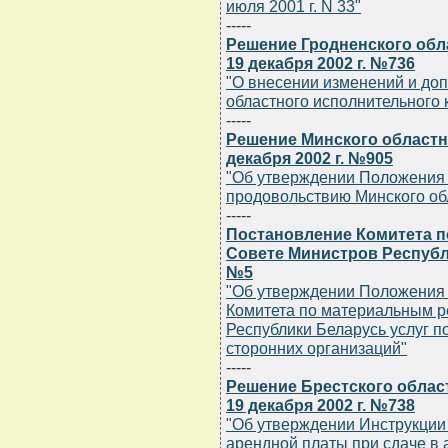
июля 2001 г. N 33"
-----
Решение Гродненского обл
19 декабря 2002 г. №736
"О внесении изменений и до
областного исполнительного к
-----
Решение Минского областн
декабря 2002 г. №905
"Об утверждении Положения о
продовольствию Минского об
-----
Постановление Комитета 
Совете Министров Республи
№5
"Об утверждении Положения 
Комитета по материальным р
Республики Беларусь услуг 
сторонних организаций"
-----
Решение Брестского облас
19 декабря 2002 г. №738
"Об утверждении Инструкции
арендной платы при сдаче в 