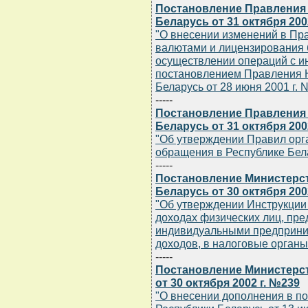
Постановление Правления
Беларусь от 31 октября 200
"О внесении изменений в Пр
валютами и лицензирования 
осуществлении операций с и
постановлением Правления 
Беларусь от 28 июня 2001 г. N
-----
Постановление Правления
Беларусь от 31 октября 200
"Об утверждении Правил орг
обращения в Республике Бел
-----
Постановление Министерст
Беларусь от 30 октября 200
"Об утверждении Инструкции
доходах физических лиц, пр
индивидуальными предприни
доходов, в налоговые органы
-----
Постановление Министерст
от 30 октября 2002 г. №239
"О внесении дополнения в п