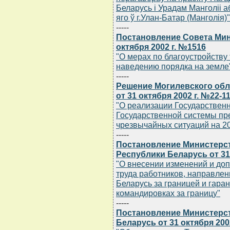
Беларусь i Урадам Манголii а
яго ў г.Улан-Батар (Манголiя)"
-----
Постановление Совета Мин
октября 2002 г. №1516
"О мерах по благоустройству
наведению порядка на земле
-----
Решение Могилевского обл
от 31 октября 2002 г. №22-1
"О реализации Государствен
Государственной системы пр
чрезвычайных ситуаций на 20
-----
Постановление Министерст
Республики Беларусь от 31 
"О внесении изменений и до
труда работников, направлен
Беларусь за границей и гара
командировках за границу"
-----
Постановление Министерс
Беларусь от 31 октября 200