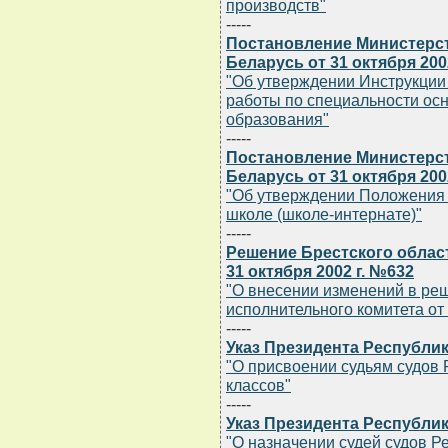
производств"
-----
Постановление Министерс
Беларусь от 31 октября 200
"Об утверждении Инструкции
работы по специальности ос
образования"
-----
Постановление Министерс
Беларусь от 31 октября 200
"Об утверждении Положения
школе (школе-интернате)"
-----
Решение Брестского облас
31 октября 2002 г. №632
"О внесении изменений в ре
исполнительного комитета от 
-----
Указ Президента Республики
"О присвоении судьям судов
классов"
-----
Указ Президента Республики
"О назначении судей судов Р