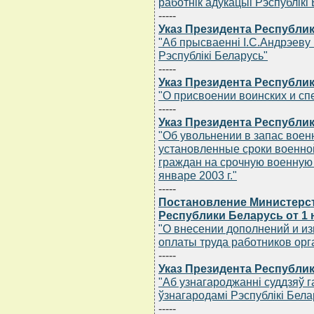
работнiк адукацыi Рэспублiкi
-----
Указ Президента Республик
"Аб прысваеннi I.С.Андрэеву
Рэспублiкi Беларусь"
-----
Указ Президента Республик
"О присвоении воинских и сп
-----
Указ Президента Республик
"Об увольнении в запас вое
установленные сроки военно
граждан на срочную военную 
январе 2003 г."
-----
Постановление Министерст
Республики Беларусь от 1 
"О внесении дополнений и и
оплаты труда работников орг
-----
Указ Президента Республик
"Аб узнагароджаннi суддзяў 
ўзнагародамi Рэспублiкi Бела
-----