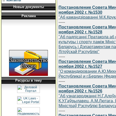
Контакты
Новые документы
Постановление Совета Мин
ноября 2002 г. №1530
Реклама
"Аб камандзiраваннi М.К.Крука
-----
Постановление Совета Мин
ноября 2002 г. №1528
"Аб падпiсаннi Пратакола аб 
культуры i спорту памiж Мiнiс
Беларусь i Дэпартаментам па 
Лiтоўскай Рэспублiкi"
-----
Постановление Совета Мин
ноября 2002 г. №1527
"О командировании А.Ю.Михн
Республика) и г.Берлин (Фед
Ресурсы в тему
-----
Постановление Совета Мин
ноября 2002 г. №1526
"Аб узнагароджаннi Н.Г.Алоў
К.У.Гаўрылавец, А.М.Лютага, 
Мiнiстраў Рэспублiкi Беларус
-----
Постановление Совета Мин