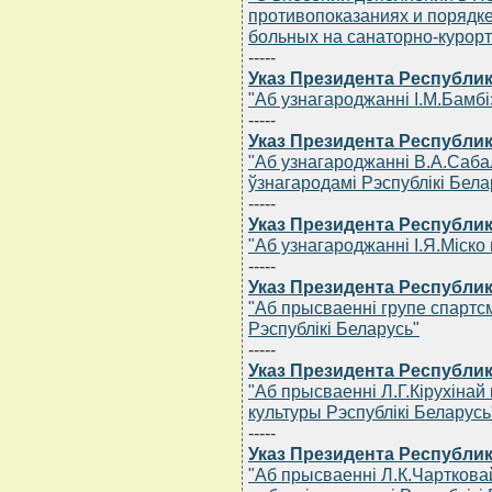
противопоказаниях и порядк
больных на санаторно-курорт
-----
Указ Президента Республик
"Аб узнагароджаннi I.М.Бамбi
-----
Указ Президента Республик
"Аб узнагароджаннi В.А.Саба
ўзнагародамi Рэспублiкi Бела
-----
Указ Президента Республик
"Аб узнагароджаннi I.Я.Мiс
-----
Указ Президента Республик
"Аб прысваеннi групе спартс
Рэспублiкi Беларусь"
-----
Указ Президента Республик
"Аб прысваеннi Л.Г.Кiрухiна
культуры Рэспублiкi Беларусь
-----
Указ Президента Республик
"Аб прысваеннi Л.К.Чарткова