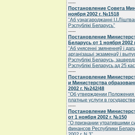
-----
Постановление Совета Мин
ноября 2002 г. №1518
"Аб узнагароджаннi I.I.Лiштв
Рэспублiкi Беларусь"
-----
Постановление Министерс
Беларусь от 1 ноября 2002 
"Аб унясеннi змяненняў i дап
арганiзацыi экзаменаў i вып
Рэспублiкi Беларусь, зацвер
Рэспублiкi Беларусь ад 25 кас
-----
Постановление Министерст
и Министерства образован
2002 г. №242/48
"Об утверждении Положения 
платные услуги в государст
-----
Постановление Министерс
от 1 ноября 2002 г. №150
"О признании утратившими с
финансов Республики Беларусь
2002 г. N 3"