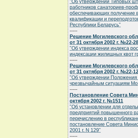
"Об утверждении Типовых шт
работников санаториев-проф
обеспечивающих получение 
квалификации и переподгото
Республики Беларусь"
-----
Решение Могилевского обл
от 31 октября 2002 г. №22-2
"Об утверждении индекса рос
индексации жилищных квот г
-----
Решение Могилевского обл
от 31 октября 2002 г. №22-1
"Об утверждении Положения 
чрезвычайным ситуациям Мог
-----
Постановление Совета Мин
октября 2002 г. №1511
"Об установлении для отдел
предприятий повышенного р
перечислению в республиканс
постановление Совета Минис
2001 г. N 129"
-----