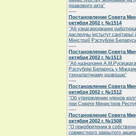
правового акта"
-----
Постановление Совета Мин
октября 2002 г. №1514
"Аб узнагароджаннi работнiк
даследчы iнстытут санiтарыi 
Мiнiстраў Рэспублiкi Беларус
-----
Постановление Совета Мин
октября 2002 г. №1513
"Аб назначэннi А.М.Русецкага
Рэспублiкi Беларусь у Мiждз
тэхналагiчнаму развiццю"
-----
Постановление Совета Мин
октября 2002 г. №1512
"Об утверждении членов колл
при Совете Министров Респу
-----
Постановление Совета Мин
октября 2002 г. №1508
"О приобретении в собственн
совместного закрытого акци