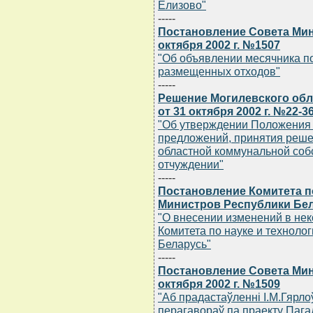
Елизово"
-----
Постановление Совета Мин
октября 2002 г. №1507
"Об объявлении месячника п
размещенных отходов"
-----
Решение Могилевского обл
от 31 октября 2002 г. №22-3
"Об утверждении Положения 
предложений, принятия реше
областной коммунальной собс
отчуждении"
-----
Постановление Комитета по
Министров Республики Бела
"О внесении изменений в не
Комитета по науке и техноло
Беларусь"
-----
Постановление Совета Мин
октября 2002 г. №1509
"Аб прадастаўленнi I.М.Гярл
перагавораў па праекту Пага