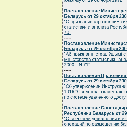
анализу от 19 октября 1992 г.
-----
Постановление Министерст
Беларусь от 29 октября 200
"О признании утратившим си
статистики и анализа Республ
70"
-----
Постановление Министерст
Беларусь от 29 октября 200
"Аб прызнаннi страцiўшымi с
Мiнiстэрства статыстыкi i ана
2000 г. N 71"
-----
Постановление Правления
Беларусь от 29 октября 200
"Об утверждении Инструкции
1916 "Сведения о клиентах,
по системе удаленного доступ
-----
Постановление Совета дир
Республики Беларусь от 29 
"О внесении дополнений и из
операций по размещению ба