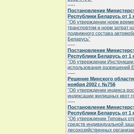
-----
Постановление Министерст
Республики Беларусь от 1 
"Об утверждении норм време
транспортом и норм затрат н
подвижного состава автомоб
Беларусь"
-----
Постановление Министерст
Республики Беларусь от 1 
"Об утверждении Инструкции
использования разрешений 
-----
Решение Минского областн
ноября 2002 г. №756
"Об утверждении индекса рос
индексации жилищных квот 
-----
Постановление Министерст
Республики Беларусь от 1 
"Об утверждении Типовых от
средств индивидуальной защ
лесохозяйственных организ