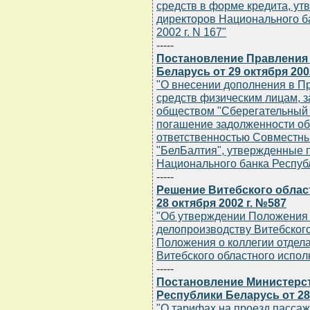
средств в форме кредита, у
директоров Национального ба
2002 г. N 167"
-----
Постановление Правления
Беларусь от 29 октября 200
"О внесении дополнения в П
средств физическим лицам, 
обществом "Сберегательный 
погашение задолженности об
ответственностью Совместны
"БелБалтия", утвержденные
Национального банка Республи
-----
Решение Витебского облас
28 октября 2002 г. №587
"Об утверждении Положения 
делопроизводству Витебского
Положения о коллегии отдела
Витебского областного испол
-----
Постановление Министерст
Республики Беларусь от 28 
"О тарифах на проезд пассаж