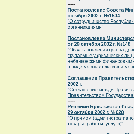
-----
Постановление Совета Мин
октября 2002 г. №1504
"О сотрудничестве Республи
организациями"
-----
Постановление Министерс
от 29 октября 2002 г. №148
"Об установлении цен на дра
скупаемые у физических лиц 
небанковскими финансовыми
в виде мерных слитков и моне
-----
Соглашение Правительства
2002 г.
"Соглашение между Правител
Правительством Государства
-----
Решение Брестского облас
29 октября 2002 г. №628
"О прямом (административно
товары (работы, услуги)"
-----