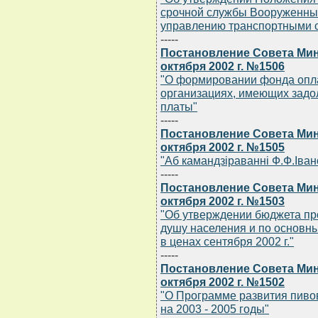
срочной службы Вооруженных
управлению транспортными ср
-----
Постановление Совета Мин
октября 2002 г. №1506
"О формировании фонда опла
организациях, имеющих задо
платы"
-----
Постановление Совета Мин
октября 2002 г. №1505
"Аб камандзiраваннi Ф.Ф.Iван
-----
Постановление Совета Мин
октября 2002 г. №1503
"Об утверждении бюджета пр
душу населения и по основн
в ценах сентября 2002 г."
-----
Постановление Совета Мин
октября 2002 г. №1502
"О Программе развития пиво
на 2003 - 2005 годы"