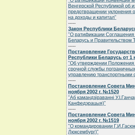
"О ратификации Конвенции м
Венгерской Республикой об 
предотвращении уклонения о
на доходы и капитал"
-----
Закон Республики Беларусь 
"О ратификации Соглашения
Беларусь и Правительством 
-----
Постановление Государств
Республики Беларусь от 1 н
"Об утверждении Положения 
срочной службы пограничных 
управлению транспортными ср
-----
Постановление Совета Мин
ноября 2002 г. №1520
"Аб камандзiраваннi У.I.Ганч
Канфедэрацыя)"
-----
Постановление Совета Мин
ноября 2002 г. №1519
"О командировании Г.И.Гасюк
Люксембург)"