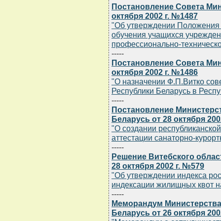
Постановление Совета Мин
октября 2002 г. №1487
"Об утверждении Положения 
обучения учащихся учрежден
профессионально-техническо
-----
Постановление Совета Мин
октября 2002 г. №1486
"О назначении Ф.П.Витко со
Республики Беларусь в Респу
-----
Постановление Министерс
Беларусь от 28 октября 200
"О создании республиканской
аттестации санаторно-курорт
-----
Решение Витебского облас
28 октября 2002 г. №579
"Об утверждении индекса рос
индексации жилищных квот на
-----
Меморандум Министерства
Беларусь от 26 октября 2002