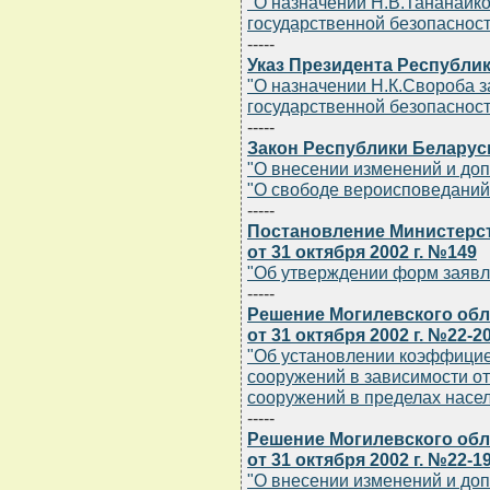
"О назначении Н.В.Тананайк
государственной безопасност
-----
Указ Президента Республики
"О назначении Н.К.Свороба 
государственной безопасност
-----
Закон Республики Беларусь 
"О внесении изменений и до
"О свободе вероисповеданий
-----
Постановление Министерс
от 31 октября 2002 г. №149
"Об утверждении форм заявл
-----
Решение Могилевского обл
от 31 октября 2002 г. №22-2
"Об установлении коэффицие
сооружений в зависимости от
сооружений в пределах насел
-----
Решение Могилевского обл
от 31 октября 2002 г. №22-1
"О внесении изменений и до