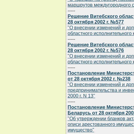
маршрутов междугородного 
-----
Решение Витебского облас
28 октября 2002 г. №577
"О внесении изменений и до
областного исполнительного к
-----
Решение Витебского облас
28 октября 2002 г. №576
"О внесении изменений и до
областного исполнительного к
-----
Постановление Министерст
от 28 октября 2002 г. №238
"О внесении изменений и до
предпринимательства и инве
2000 г. N 13"
-----
Постановление Министерст
Беларусь от 28 октября 200
"Об утверждении бланков ак
описи арестованного имущес
имущество"