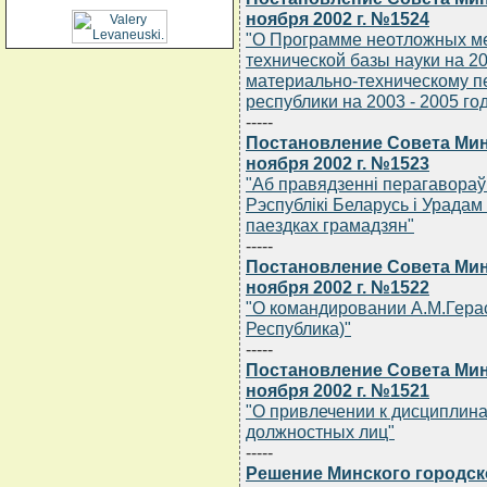
ноября 2002 г. №1524
"О Программе неотложных ме
технической базы науки на 2
материально-техническому 
республики на 2003 - 2005 го
-----
Постановление Совета Мин
ноября 2002 г. №1523
"Аб правядзеннi перагавораў
Рэспублiкi Беларусь i Урадам
паездках грамадзян"
-----
Постановление Совета Мин
ноября 2002 г. №1522
"О командировании А.М.Герас
Республика)"
-----
Постановление Совета Мин
ноября 2002 г. №1521
"О привлечении к дисциплин
должностных лиц"
-----
Решение Минского городск