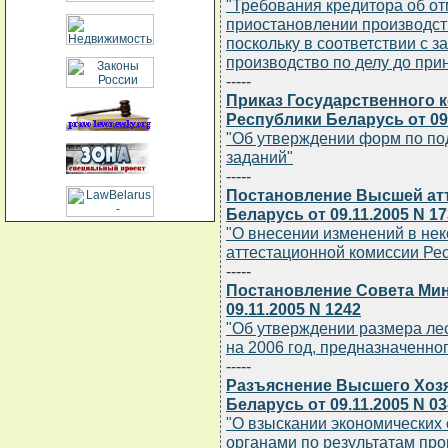
"Требования кредитора об о
приостановлении производст
поскольку в соответствии с з
производство по делу до при
-----
Приказ Государственного к
Республики Беларусь от 09.
"Об утверждении форм по под
заданий"
-----
Постановление Высшей ат
Беларусь от 09.11.2005 N 17
"О внесении изменений в не
аттестационной комиссии Ре
-----
Постановление Совета Мин
09.11.2005 N 1242
"Об утверждении размера ле
на 2006 год, предназначенно
-----
Разъяснение Высшего Хоз
Беларусь от 09.11.2005 N 03
"О взыскании экономических
органами по результатам про