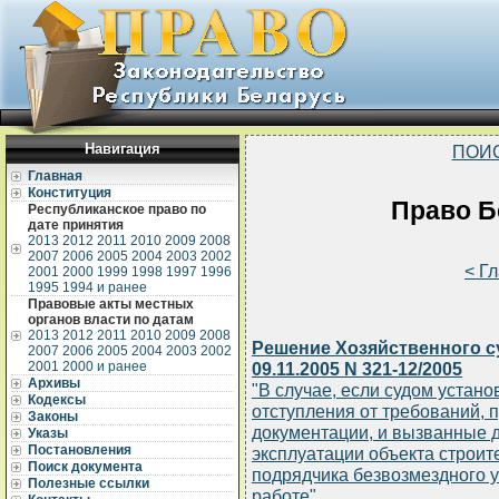
Навигация
ПОИ
Главная
Конституция
Право Бе
Республиканское право по
дате принятия
2013
2012
2011
2010
2009
2008
2007
2006
2005
2004
2003
2002
< Г
2001
2000
1999
1998
1997
1996
1995
1994 и ранее
Правовые акты местных
органов власти по датам
2013
2012
2011
2010
2009
2008
Решение Хозяйственного с
2007
2006
2005
2004
2003
2002
2001
2000 и ранее
09.11.2005 N 321-12/2005
Архивы
"В случае, если судом устано
Кодексы
отступления от требований, 
Законы
документации, и вызванные 
Указы
Постановления
эксплуатации объекта строите
Поиск документа
подрядчика безвозмездного 
Полезные ссылки
работе"