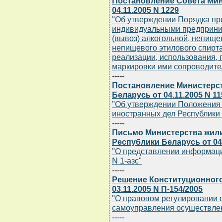
Постановление Совета Мин
04.11.2005 N 1229
"Об утверждении Порядка пр
индивидуальными предприни
(вывоз) алкогольной, непищ
непищевого этилового спирта,
реализации, использования, 
маркировки ими сопроводите
-----
Постановление Министерс
Беларусь от 04.11.2005 N 11
"Об утверждении Положения 
иностранных дел Республики
-----
Письмо Министерства жил
Республики Беларусь от 04.
"О представлении информаци
N 1-азс"
-----
Решение Конституционного
03.11.2005 N П-154/2005
"О правовом регулировании 
самоуправления осуществлен
-----