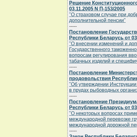
Решение Конституционного
03.11.2005 N П-153/2005
"О страховом случае при до
дополнительной пенсии"
-----
Постановление Государств
Республики Беларусь от 03.
"О внесении изменений и до
Государственного таможенног
вопросам регулирования ввоз
табачных изделий и специфи
-----
Постановление Министерст
продовольствия Республики
"Об утверждении Инструкци
в прудах рыбоводных органи
-----
Постановление Президиум
Республики Беларусь от 03.
"О некоторых вопросах прим
международной перевозке гр
международной дорожной пе
-----
Закон Республики Беларусь 