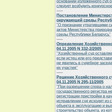
основании изложенного суд о
следует возбудить конкурсно
-----
Постановление Министерс
окружающей среды Республи
"О признании утратившими с
актов Министерства природн
среды Республики Беларусь"
-----
Определение Хозяйственно
04.11.2005 N 332-2/2005
"Хозяйственный суд оставляе
если истец или его представ
не явились в судебное засед
их участия"
-----
Решение Хозяйственного с
04.11.2005 N 295-11/2005
"При разрешении спора о на
государственного регистра 
регистрации пристройки в ка
исправлении суд исходит из 
объекта в эксплуатацию и вы
строительство объекта, из ко