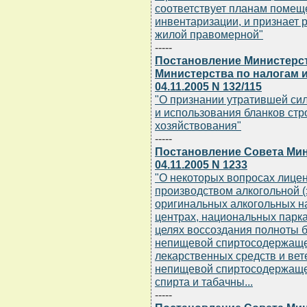
соответствует планам помещ
инвентаризации, и признает 
жилой правомерной"
-----
Постановление Министерст
Министерства по налогам 
04.11.2005 N 132/115
"О признании утратившей сил
и использования бланков стр
хозяйствования"
-----
Постановление Совета Мин
04.11.2005 N 1233
"О некоторых вопросах лицен
производством алкогольной 
оригинальных алкогольных на
центрах, национальных парка
целях воссоздания полноты 
непищевой спиртосодержащей
лекарственных средств и вет
непищевой спиртосодержащей
спирта и табачны...
-----