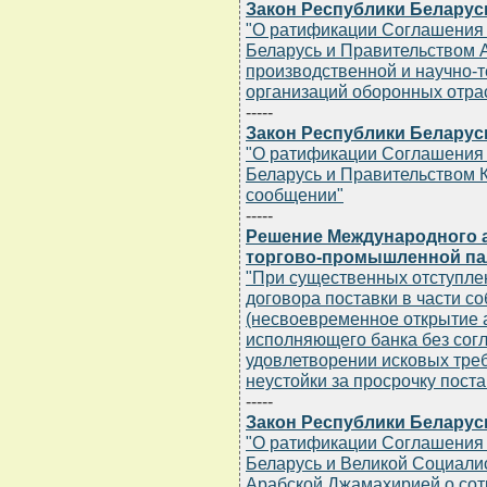
Закон Республики Беларусь 
"О ратификации Соглашения
Беларусь и Правительством 
производственной и научно-
организаций оборонных отр
-----
Закон Республики Беларусь 
"О ратификации Соглашения
Беларусь и Правительством 
сообщении"
-----
Решение Международного а
торгово-промышленной палат
"При существенных отступлен
договора поставки в части 
(несвоевременное открытие 
исполняющего банка без согл
удовлетворении исковых тре
неустойки за просрочку поста
-----
Закон Республики Беларусь 
"О ратификации Соглашения
Беларусь и Великой Социали
Арабской Джамахирией о сот