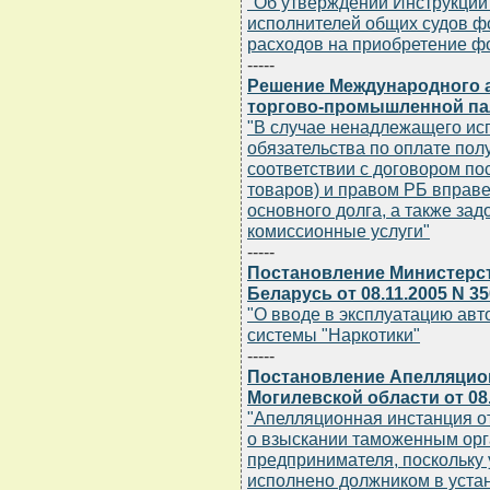
"Об утверждении Инструкции
исполнителей общих судов 
расходов на приобретение 
-----
Решение Международного а
торгово-промышленной палат
"В случае ненадлежащего ис
обязательства по оплате пол
соответствии с договором п
товаров) и правом РБ вправ
основного долга, а также за
комиссионные услуги"
-----
Постановление Министерст
Беларусь от 08.11.2005 N 35
"О вводе в эксплуатацию ав
системы "Наркотики"
-----
Постановление Апелляцион
Могилевской области от 08.
"Апелляционная инстанция о
о взыскании таможенным орг
предпринимателя, поскольку
исполнено должником в уста