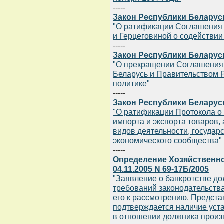
-----
Закон Республики Беларусь 
"О ратификации Соглашения 
и Герцеговиной о содействи
-----
Закон Республики Беларусь 
"О прекращении Соглашения
Беларусь и Правительством Р
политике"
-----
Закон Республики Беларусь 
"О ратификации Протокола о
импорта и экспорта товаров,
видов деятельности, государс
экономического сообщества"
-----
Определение Хозяйственно
04.11.2005 N 69-17Б/2005
"Заявление о банкротстве д
требований законодательства
его к рассмотрению. Предст
подтверждается наличие уст
в отношении должника произв