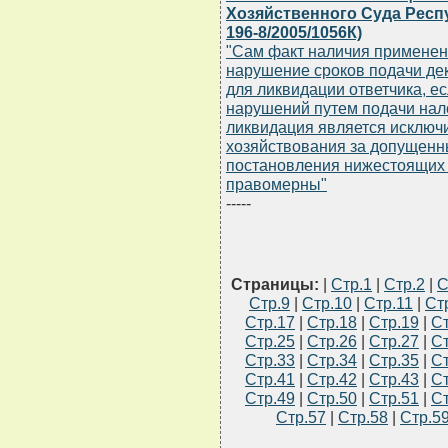
Хозяйственного Суда Респу
196-8/2005/1056К)
"Сам факт наличия применен
нарушение сроков подачи де
для ликвидации ответчика, е
нарушений путем подачи нало
ликвидация является исключи
хозяйствования за допущенн
постановления нижестоящих 
правомерны"
-----
Страницы:
|
Стр.1
|
Стр.2
|
С
Стр.9
|
Стр.10
|
Стр.11
|
Ст
Стр.17
|
Стр.18
|
Стр.19
|
Ст
Стр.25
|
Стр.26
|
Стр.27
|
Ст
Стр.33
|
Стр.34
|
Стр.35
|
Ст
Стр.41
|
Стр.42
|
Стр.43
|
Ст
Стр.49
|
Стр.50
|
Стр.51
|
Ст
Стр.57
|
Стр.58
|
Стр.5