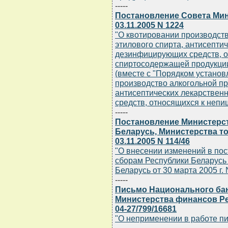
-----
Постановление Совета Мин
03.11.2005 N 1224
"О квотировании производст
этилового спирта, антисепти
дезинфицирующих средств, 
спиртосодержащей продукци
(вместе с "Порядком установ
производство алкогольной пр
антисептических лекарствен
средств, относящихся к неп
-----
Постановление Министерст
Беларусь, Министерства т
03.11.2005 N 114/46
"О внесении изменений в по
сборам Республики Беларусь
Беларусь от 30 марта 2005 г. 
-----
Письмо Национального бан
Министерства финансов Рес
04-27/799/16681
"О неприменении в работе пис