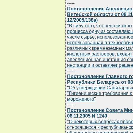
-----
Постановление Апелляцион
Витебской области от 08.11.
12/2005/138а)
"В силу того, что невозможн
процесса одну из составляющ
числе сырье, использованное
использованная в технологич
различных кремнеземных мат
кислотных растворов, входит 
апелляционная инстанция со
инстанции и оставляет решен
-----
Постановление Главного г
Республики Беларусь от 08.
"Об утверждении Санитарных 
"Гигиенические требования к
мороженого"
-----
Постановление Совета Мин
08.11.2005 N 1240
"О некоторых вопросах пров
относящихся к республиканс
общественно-политической си