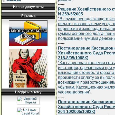
Контакты
-----
Новые документы
Решение Хозяйственного су
N 259-5/2005
Реклама
"В случае ненадлежащего ис
оплате оказанных ему услуг 
перевозки и законодательст
суммы основного долга, пени
пользование чужими денежн
-----
Постановление Кассацион
Хозяйственного Суда Респу
218-8/05/1088К)
"Кассационная коллегия согл
инстанции, сделанными при у
взыскания стоимости фрахта и
произвести оплату за выполн
возникшим правоотношениям
убыткам. Кассационная жалоб
удовлетворения"
Ресурсы в тему
-----
Постановление Кассацион
Хозяйственного Суда Респу
204-10/2005/1092К)