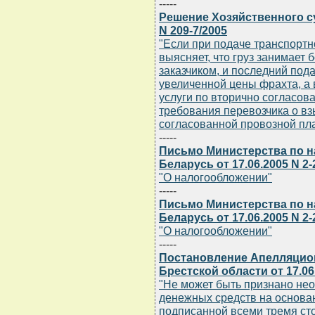
-----
Решение Хозяйственного су
N 209-7/2005
"Если при подаче транспортн
выясняет, что груз занимает 
заказчиком, и последний пода
увеличенной цены фрахта, а 
услуги по вторично согласова
требования перевозчика о в
согласованной провозной пл
-----
Письмо Министерства по н
Беларусь от 17.06.2005 N 2-
"О налогообложении"
-----
Письмо Министерства по н
Беларусь от 17.06.2005 N 2-
"О налогообложении"
-----
Постановление Апелляцион
Брестской области от 17.06.
"Не может быть признано не
денежных средств на основан
подписанной всеми тремя ст