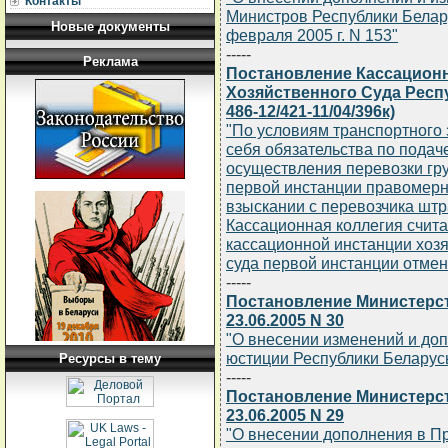
Контакты
Министров Республики Беларус
Новые документы
февраля 2005 г. N 153"
-----
Реклама
Постановление Кассацион
Хозяйственного Суда Респу
486-12/421-11/04/396к)
"По условиям транспортного з
себя обязательства по подаче
осуществления перевозки груз
первой инстанции правомерн
взыскании с перевозчика шт
Кассационная коллегия счит
кассационной инстанции хоз
суда первой инстанции отмен
-----
Постановление Министерст
23.06.2005 N 30
"О внесении изменений и до
юстиции Республики Беларусь 
Ресурсы в тему
-----
Постановление Министерст
23.06.2005 N 29
"О внесении дополнения в П