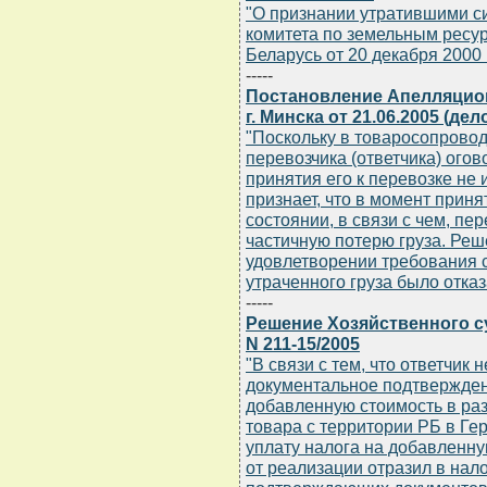
"О признании утратившими с
комитета по земельным ресур
Беларусь от 20 декабря 2000 г.
-----
Постановление Апелляцион
г. Минска от 21.06.2005 (дел
"Поскольку в товаросопрово
перевозчика (ответчика) огов
принятия его к перевозке не
признает, что в момент прин
состоянии, в связи с чем, пе
частичную потерю груза. Реш
удовлетворении требования 
утраченного груза было отка
-----
Решение Хозяйственного су
N 211-15/2005
"В связи с тем, что ответчик
документальное подтвержден
добавленную стоимость в раз
товара с территории РБ в Ге
уплату налога на добавленну
от реализации отразил в нал