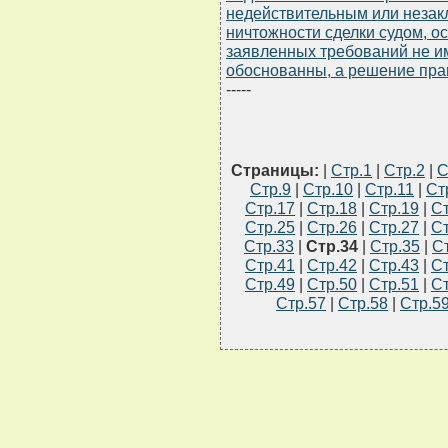
недействительным или незак
ничтожности сделки судом, о
заявленных требований не и
обоснованны, а решение пр
-----
Страницы:
|
Стр.1
|
Стр.2
|
С
Стр.9
|
Стр.10
|
Стр.11
|
Ст
Стр.17
|
Стр.18
|
Стр.19
|
Ст
Стр.25
|
Стр.26
|
Стр.27
|
Ст
Стр.33
|
Стр.34
|
Стр.35
|
С
Стр.41
|
Стр.42
|
Стр.43
|
Ст
Стр.49
|
Стр.50
|
Стр.51
|
Ст
Стр.57
|
Стр.58
|
Стр.5