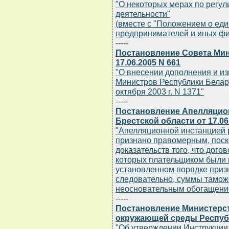
"О некоторых мерах по регу
деятельности"
(вместе с "Положением о ед
предпринимателей и иных фи
-----
Постановление Совета Мин
17.06.2005 N 661
"О внесении дополнения и и
Министров Республики Беларус
октября 2003 г. N 1371"
-----
Постановление Апелляцион
Брестской области от 17.06.
"Апелляционной инстанцией 
признано правомерным, поск
доказательств того, что дого
которых плательщиком были 
установленном порядке приз
следовательно, суммы тамож
неосновательным обогащение
-----
Постановление Министерс
окружающей среды Республи
"Об утверждении Инструкции