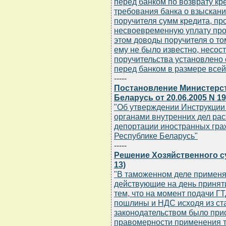
перед банком по возврату кр
требования банка о взыскани
поручителя сумм кредита, пр
несвоевременную уплату про
этом доводы поручителя о то
ему не было известно, несос
поручительства установлено 
перед банком в размере всей
-----
Постановление Министерст
Беларусь от 20.06.2005 N 1
"Об утверждении Инструкции
органами внутренних дел рас
депортации иностранных граж
Республике Беларусь"
-----
Решение Хозяйственного суд
13)
"В таможенном деле применя
действующие на день принят
тем, что на момент подачи Г
пошлины и НДС исходя из ста
законодательством было прио
правомерности применения 