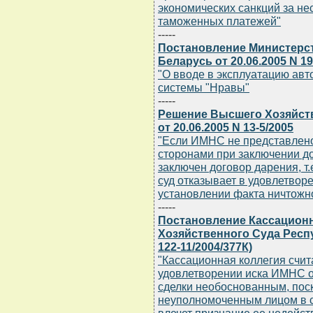
экономических санкций за н
таможенных платежей"
-----
Постановление Министерст
Беларусь от 20.06.2005 N 1
"О вводе в эксплуатацию ав
системы "Нравы"
-----
Решение Высшего Хозяйст
от 20.06.2005 N 13-5/2005
"Если ИМНС не представлено
сторонами при заключении д
заключен договор дарения, т.
суд отказывает в удовлетвор
установлении факта ничтожн
-----
Постановление Кассацион
Хозяйственного Суда Респу
122-11/2004/377К)
"Кассационная коллегия счит
удовлетворении иска ИМНС о
сделки необоснованным, пос
неуполномоченным лицом в с