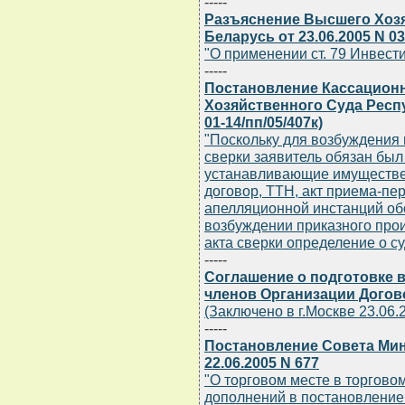
-----
Разъяснение Высшего Хоз
Беларусь от 23.06.2005 N 03
"О применении ст. 79 Инвест
-----
Постановление Кассацион
Хозяйственного Суда Респу
01-14/пп/05/407к)
"Поскольку для возбуждения 
сверки заявитель обязан был
устанавливающие имуществен
договор, ТТН, акт приема-пере
апелляционной инстанций об
возбуждении приказного прои
акта сверки определение о с
-----
Соглашение о подготовке в
членов Организации Догов
(Заключено в г.Москве 23.06.
-----
Постановление Совета Мин
22.06.2005 N 677
"О торговом месте в торгово
дополнений в постановление