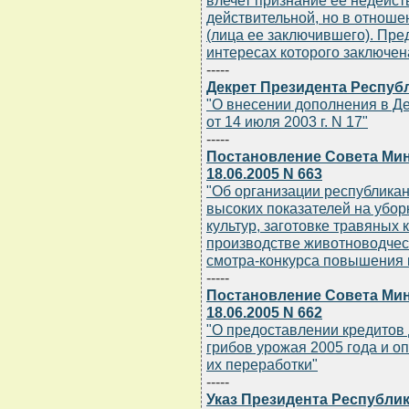
влечет признание ее недейств
действительной, но в отноше
(лица ее заключившего). Пред
интересах которого заключен
-----
Декрет Президента Республ
"О внесении дополнения в Д
от 14 июля 2003 г. N 17"
-----
Постановление Совета Мин
18.06.2005 N 663
"Об организации республика
высоких показателей на убо
культур, заготовке травяных
производстве животноводческ
смотра-конкурса повышения 
-----
Постановление Совета Мин
18.06.2005 N 662
"О предоставлении кредитов 
грибов урожая 2005 года и 
их переработки"
-----
Указ Президента Республики