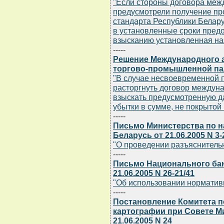
"Если стороны договора меж
предусмотрели получение пр
стандарта Республики Белару
в установленные сроки предо
взысканию установленная на
-----
Решение Международного а
торгово-промышленной палат
"В случае несвоевременной п
расторгнуть договор междун
взыскать предусмотренную да
убытки в сумме, не покрытой
-----
Письмо Министерства по н
Беларусь от 21.06.2005 N 3-
"О проведении разъяснитель
-----
Письмо Национального бан
21.06.2005 N 26-21/41
"Об использовании нормати
-----
Постановление Комитета п
картографии при Совете М
21.06.2005 N 24