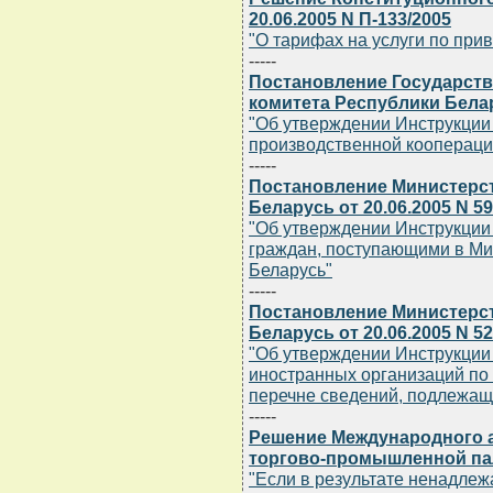
20.06.2005 N П-133/2005
"О тарифах на услуги по пр
-----
Постановление Государст
комитета Республики Белару
"Об утверждении Инструкции
производственной коопераци
-----
Постановление Министерс
Беларусь от 20.06.2005 N 5
"Об утверждении Инструкции
граждан, поступающими в Ми
Беларусь"
-----
Постановление Министерс
Беларусь от 20.06.2005 N 52
"Об утверждении Инструкции
иностранных организаций п
перечне сведений, подлежащ
-----
Решение Международного а
торгово-промышленной палат
"Если в результате ненадле