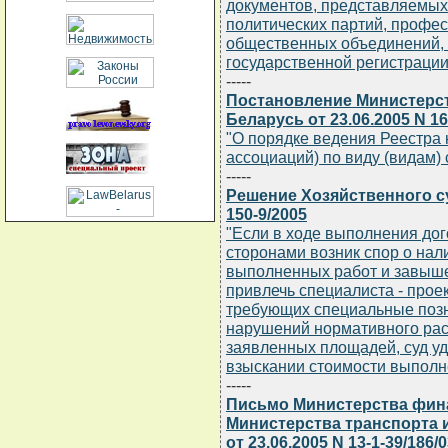
документов, представляемых
политических партий, профе
общественных объединений, а
государственной регистрации
-----
Постановление Министерст
Беларусь от 23.06.2005 N 16
"О порядке ведения Реестра
ассоциаций) по виду (видам) 
-----
Решение Хозяйственного су
150-9/2005
"Если в ходе выполнения до
сторонами возник спор о на
выполненных работ и завыше
привлечь специалиста - прое
требующих специальные позн
нарушений нормативного ра
заявленных площадей, суд у
взыскании стоимости выполн
-----
Письмо Министерства фин
Министерства транспорта 
от 23.06.2005 N 13-1-39/186/