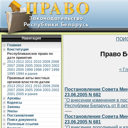
Навигация
ПОИ
Главная
Конституция
Право Бе
Республиканское право по
дате принятия
2013
2012
2011
2010
2009
2008
2007
2006
2005
2004
2003
2002
< Г
2001
2000
1999
1998
1997
1996
1995
1994 и ранее
Правовые акты местных
органов власти по датам
2013
2012
2011
2010
2009
2008
Постановление Совета Мин
2007
2006
2005
2004
2003
2002
2001
2000 и ранее
23.06.2005 N 682
Архивы
"О внесении изменения в по
Кодексы
Республики Беларусь от 8 окт
Законы
-----
Указы
Постановления
Постановление Совета Мин
Поиск документа
23.06.2005 N 681
Полезные ссылки
"О внесении дополнений и и