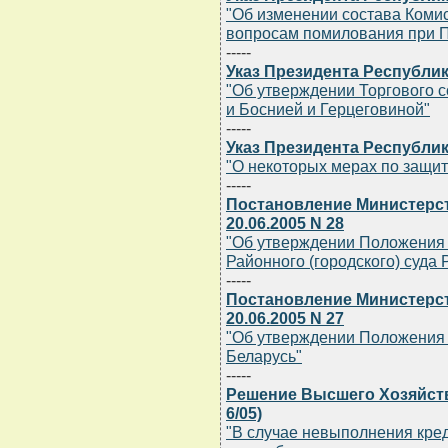
"Об изменении состава Комис
вопросам помилования при П
-----
Указ Президента Республики
"Об утверждении Торгового 
и Боснией и Герцеговиной"
-----
Указ Президента Республики
"О некоторых мерах по защи
-----
Постановление Министерст
20.06.2005 N 28
"Об утверждении Положения 
Районного (городского) суда
-----
Постановление Министерст
20.06.2005 N 27
"Об утверждении Положения 
Беларусь"
-----
Решение Высшего Хозяйстве
6/05)
"В случае невыполнения кре