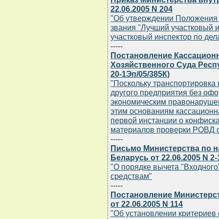
22.06.2005 N 204
"Об утверждении Положения 
звания "Лучший участковый 
участковый инспектор по де
-----
Постановление Кассацион
Хозяйственного Суда Респу
20-1Эп/05/385К)
"Поскольку транспортировка 
другого предприятия без офо
экономическим правонарушен
этим основаниям кассационн
первой инстанции о конфиск
материалов проверки РОВД о
-----
Письмо Министерства по н
Беларусь от 22.06.2005 N 2-
"О порядке вычета "Входног
средствам"
-----
Постановление Министерст
от 22.06.2005 N 114
"Об установлении критериев