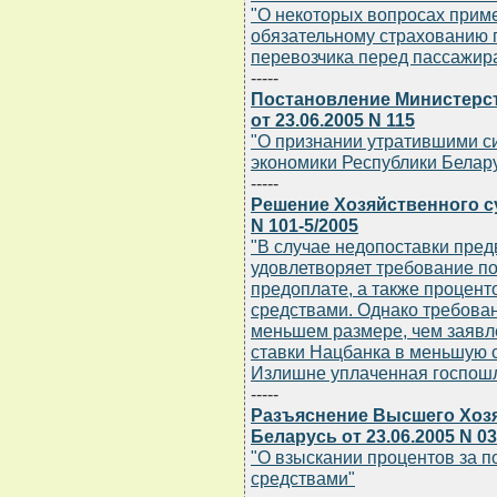
"О некоторых вопросах прим
обязательному страхованию 
перевозчика перед пассажир
-----
Постановление Министерст
от 23.06.2005 N 115
"О признании утратившими с
экономики Республики Белар
-----
Решение Хозяйственного су
N 101-5/2005
"В случае недопоставки пред
удовлетворяет требование по
предоплате, а также процен
средствами. Однако требова
меньшем размере, чем заявле
ставки Нацбанка в меньшую с
Излишне уплаченная госпошл
-----
Разъяснение Высшего Хоз
Беларусь от 23.06.2005 N 03
"О взыскании процентов за 
средствами"