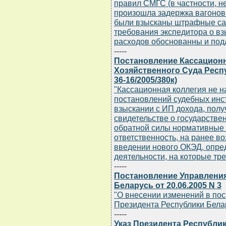
правил СМГС (в частности, 
произошла задержка вагонов с
были взысканы штрафные сан
требования экспедитора о вз
расходов обоснованны и под
-----
Постановление Кассацион
Хозяйственного Суда Респу
36-16/2005/380к)
"Кассационная коллегия не 
постановлений судебных инс
взыскании с ИП дохода, получ
свидетельстве о государстве
обратной силы нормативные
ответственность, на ранее в
введении нового ОКЭД, опре
деятельности, на которые тр
-----
Постановление Управления
Беларусь от 20.06.2005 N 3
"О внесении изменений в по
Президента Республики Белару
-----
Указ Президента Республики