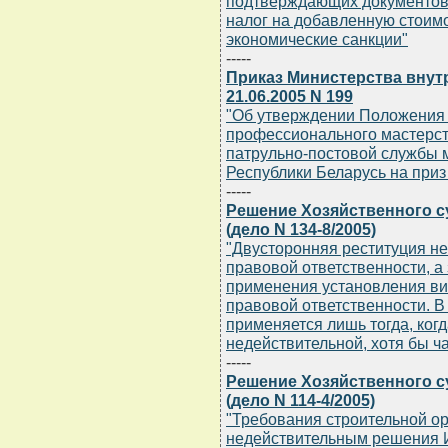
подтверждающих документов 
налог на добавленную стои
экономические санкции"
-----
Приказ Министерства внут
21.06.2005 N 199
"Об утверждении Положения 
профессионального мастерст
патрульно-постовой службы 
Республики Беларусь на приз
-----
Решение Хозяйственного су
(дело N 134-8/2005)
"Двусторонняя реституция не
правовой ответственности, а 
применения установления ви
правовой ответственности. В
применяется лишь тогда, когд
недействительной, хотя бы ч
-----
Решение Хозяйственного су
(дело N 114-4/2005)
"Требования строительной о
недействительным решения 