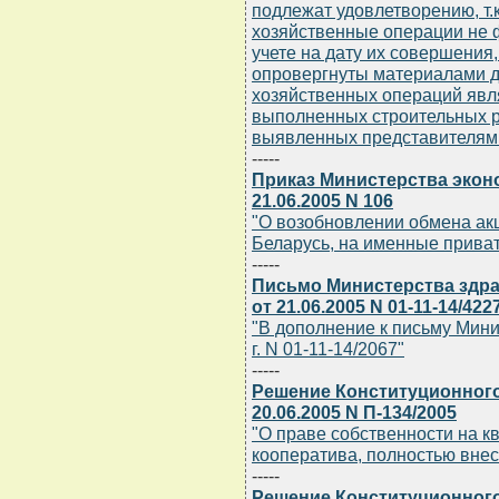
подлежат удовлетворению, т.
хозяйственные операции не 
учете на дату их совершения
опровергнуты материалами 
хозяйственных операций явл
выполненных строительных р
выявленных представителями
-----
Приказ Министерства экон
21.06.2005 N 106
"О возобновлении обмена ак
Беларусь, на именные прив
-----
Письмо Министерства здр
от 21.06.2005 N 01-11-14/422
"В дополнение к письму Мини
г. N 01-11-14/2067"
-----
Решение Конституционного
20.06.2005 N П-134/2005
"О праве собственности на к
кооператива, полностью внес
-----
Решение Конституционного